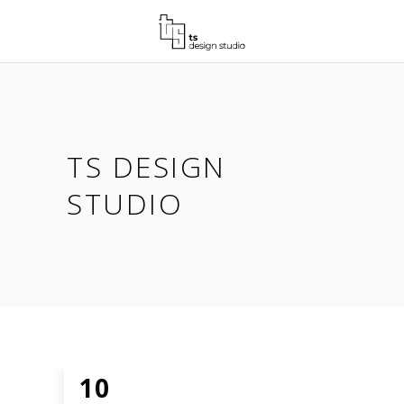
TS DESIGN
STUDIO
10