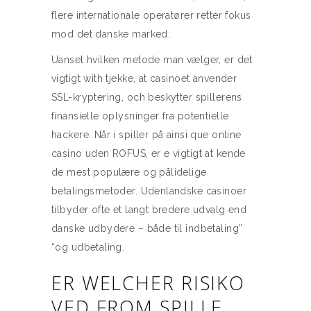
flere internationale operatører retter fokus
mod det danske marked.
Uanset hvilken metode man vælger, er det
vigtigt with tjekke, at casinoet anvender
SSL-kryptering, och beskytter spillerens
finansielle oplysninger fra potentielle
hackere. Når i spiller på ainsi que online
casino uden ROFUS, er e vigtigt at kende
de mest populære og pålidelige
betalingsmetoder. Udenlandske casinoer
tilbyder ofte et langt bredere udvalg end
danske udbydere – både til indbetaling”
“og udbetaling.
ER WELCHER RISIKO
VED FROM SPILLE