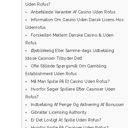
Uden Rofus?
Anbefalede Varianter Af Casino Uden Rofus
Information Om Casino Uden Dansk Licens Hos
Udenrofus
Forskellen Mellem Danske Casino & Uden
Rofus
Øjeblikkelig Eller Samme-dags Udbetaling
[disse Casinoer Tilbyder Det]
Ofte Stillede Spørgsmål Om Gambling
Establishment Uden Rofus
Må Man Spille På Et Casino Uden Rofus?
Hvorfor Søger Spillere Efter Casinoer Uden
Rofus?
Indbetaling Af Penge Og Aktivering Af Bonusser
Gibraltar Licensing Authority
Er Det Lovligt At Spille Uden Rofus?
Hvorfor Spille På Casinoer Uden Rofus?