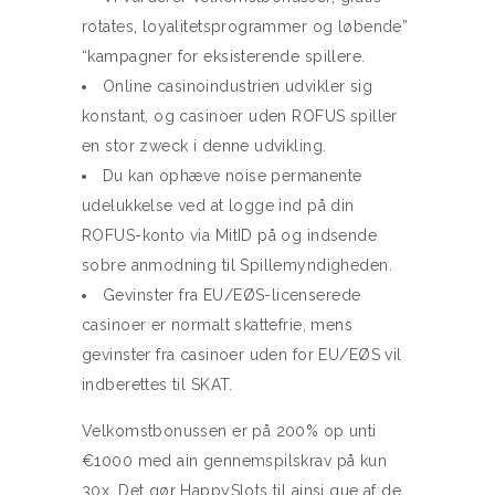
rotates, loyalitetsprogrammer og løbende”
“kampagner for eksisterende spillere.
Online casinoindustrien udvikler sig
konstant, og casinoer uden ROFUS spiller
en stor zweck i denne udvikling.
Du kan ophæve noise permanente
udelukkelse ved at logge ind på din
ROFUS-konto via MitID på og indsende
sobre anmodning til Spillemyndigheden.
Gevinster fra EU/EØS-licenserede
casinoer er normalt skattefrie, mens
gevinster fra casinoer uden for EU/EØS vil
indberettes til SKAT.
Velkomstbonussen er på 200% op unti
€1000 med ain gennemspilskrav på kun
30x. Det gør HappySlots til ainsi que af de