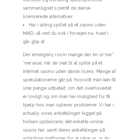
sammenlignet scientif de dansk-
licenserede alternativer.
Har i aldrig spillet på et casino uden
MitID, så ved du nok i forvejen nu, hvad i
går glip af.
Der emergeny room mange der im or her”
“nervøse, når de skal til at spille på et
internet casino uden dansk licens. Mange af
spekulationerne går på, hvorvidt man kan få
sine penge udbetalt, om det overhovedet
er lovligt og om man har mulighed for få
hjælp hvis man oplever problemer. Vi har i
actually vores anbefalinger kigget på
hvilken spillelicens det enkelte online
casino har, samt deres anbefalinger på
adskillige platforme, for at sikre os, in du