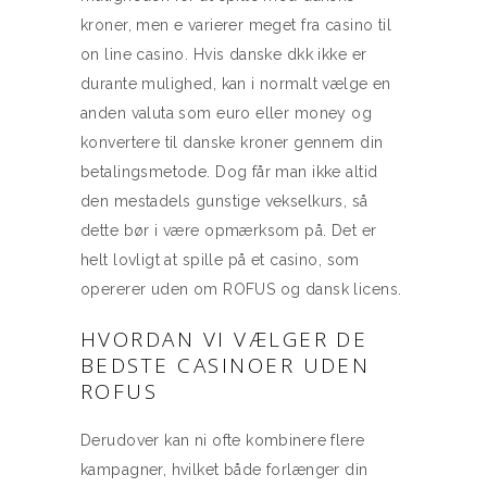
kroner, men e varierer meget fra casino til
on line casino. Hvis danske dkk ikke er
durante mulighed, kan i normalt vælge en
anden valuta som euro eller money og
konvertere til danske kroner gennem din
betalingsmetode. Dog får man ikke altid
den mestadels gunstige vekselkurs, så
dette bør i være opmærksom på. Det er
helt lovligt at spille på et casino, som
opererer uden om ROFUS og dansk licens.
HVORDAN VI VÆLGER DE
BEDSTE CASINOER UDEN
ROFUS
Derudover kan ni ofte kombinere flere
kampagner, hvilket både forlænger din