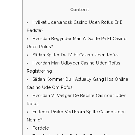
Content
Hvilket Udenlandsk Casino Uden Rofus Er E
Bedste?
Hvordan Begynder Man At Spille På Et Casino
Uden Rofus?
Sådan Spiller Du På Et Casino Uden Rofus
Hvordan Man Udbyder Casino Uden Rofus
Registrering
Sådan Kommer Du I Actually Gang Hos Online
Casino Ude Om Rofus
Hvordan Vi Vælger De Bedste Casinoer Uden
Rofus
Er Jeder Risiko Ved From Spille Casino Uden
Nemid?
Fordele