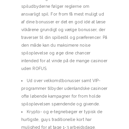
spiludbyderne følger reglerne om
ansvarligt spil. For from få mest muligt ud
af dine bonusser er det en god idé at læse
vilkårene grundigt og vælge bonusser, der
traverser til din spillestil og præferencer. På
den måde kan du maksimere noise
spiloplevelse og øge dine chancer
intended for at vinde på de mange casinoer
uden ROFUS.
Ud over velkomstbonusser samt VIP-
programmer tilbyder udenlandske casinoer
ofte løbende kampagner for from holde
spiloplevelsen spændende og givende.
Krypto- og e-tegnebøger er typisk de
hurtigste, guys traditionelle kort har
mulighed for at tage 1-3 arbejdsdage.