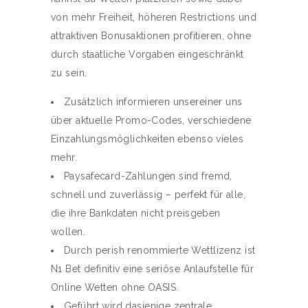
von mehr Freiheit, höheren Restrictions und
attraktiven Bonusaktionen profitieren, ohne
durch staatliche Vorgaben eingeschränkt
zu sein.
Zusätzlich informieren unsereiner uns
über aktuelle Promo-Codes, verschiedene
Einzahlungsmöglichkeiten ebenso vieles
mehr.
Paysafecard-Zahlungen sind fremd,
schnell und zuverlässig – perfekt für alle,
die ihre Bankdaten nicht preisgeben
wollen.
Durch perish renommierte Wettlizenz ist
N1 Bet definitiv eine seriöse Anlaufstelle für
Online Wetten ohne OASIS.
Geführt wird dasjenige zentrale