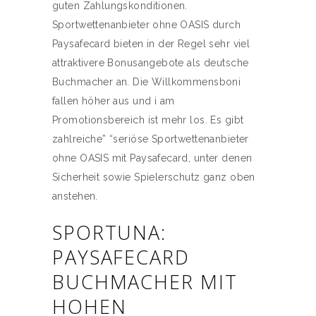
guten Zahlungskonditionen.
Sportwettenanbieter ohne OASIS durch
Paysafecard bieten in der Regel sehr viel
attraktivere Bonusangebote als deutsche
Buchmacher an. Die Willkommensboni
fallen höher aus und i am
Promotionsbereich ist mehr los. Es gibt
zahlreiche” “seriöse Sportwettenanbieter
ohne OASIS mit Paysafecard, unter denen
Sicherheit sowie Spielerschutz ganz oben
anstehen.
SPORTUNA:
PAYSAFECARD
BUCHMACHER MIT
HOHEN