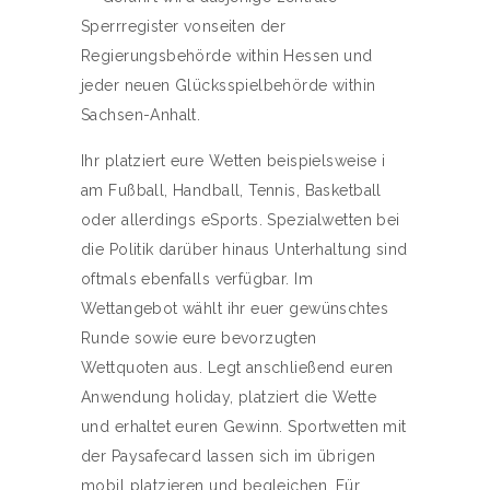
Sperrregister vonseiten der
Regierungsbehörde within Hessen und
jeder neuen Glücksspielbehörde within
Sachsen-Anhalt.
Ihr platziert eure Wetten beispielsweise i
am Fußball, Handball, Tennis, Basketball
oder allerdings eSports. Spezialwetten bei
die Politik darüber hinaus Unterhaltung sind
oftmals ebenfalls verfügbar. Im
Wettangebot wählt ihr euer gewünschtes
Runde sowie eure bevorzugten
Wettquoten aus. Legt anschließend euren
Anwendung holiday, platziert die Wette
und erhaltet euren Gewinn. Sportwetten mit
der Paysafecard lassen sich im übrigen
mobil platzieren und begleichen. Für