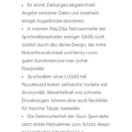
Ihr könnt Zahlungen abgerechnet
Angabe sensibler Daten und innerhalb
einiger Augenblicke abwickeln.
In meinem PlayZilla Test sammelte der
Sportwettenanbieter weniger OASIS nicht
zuletzt durch das starke Design, die hohe
Nutzerfreundlichkeit und family room
guten Kundenservice man sicher
Pluspunkte.
Sportwetten ohne LUGAS mit
Paysafecard bieten zahlreiche Vorteile wie
Anonymität, Steuerfreiheit und schnelle
Einzahlungen, können aber auch Nachteile
für manche Tipper bedeuten.
Die Datensicherheit der Oasis Sperrdatei
setzt strikte Maßnahmen zum Schutz dieser