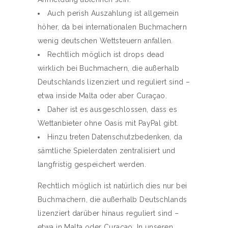
Auch perish Auszahlung ist allgemein
höher, da bei internationalen Buchmachern
wenig deutschen Wettsteuern anfallen.
Rechtlich möglich ist drops dead
wirklich bei Buchmachern, die außerhalb
Deutschlands lizenziert und reguliert sind –
etwa inside Malta oder aber Curaçao.
Daher ist es ausgeschlossen, dass es
Wettanbieter ohne Oasis mit PayPal gibt.
Hinzu treten Datenschutzbedenken, da
sämtliche Spielerdaten zentralisiert und
langfristig gespeichert werden.
Rechtlich möglich ist natürlich dies nur bei
Buchmachern, die außerhalb Deutschlands
lizenziert darüber hinaus reguliert sind –
etwa in Malta oder Curaçao. In unseren