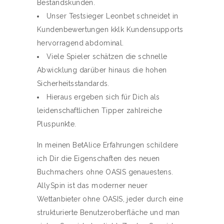
Bestandskunden.
Unser Testsieger Leonbet schneidet in
Kundenbewertungen kklk Kundensupports
hervorragend abdominal.
Viele Spieler schätzen die schnelle
Abwicklung darüber hinaus die hohen
Sicherheitsstandards.
Hieraus ergeben sich für Dich als
leidenschaftlichen Tipper zahlreiche
Pluspunkte.
In meinen BetAlice Erfahrungen schildere
ich Dir die Eigenschaften des neuen
Buchmachers ohne OASIS genauestens.
AllySpin ist das moderner neuer
Wettanbieter ohne OASIS, jeder durch eine
strukturierte Benutzeroberfläche und man