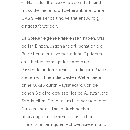
Nur falls all diese Aspekte erfüllt sind,
muss der neue Sportwettenanbieter ohne
OASIS wie seriös und vertrauenswürdig
eingestuft werden.
Da Spieler eigene Präferenzen haben, was
perish Einzahlungen angeht, schauen die
Betreiber allerlei verschiedene Optionen
anzubieten, damit jeder noch eine
Passende finden koennte. In diesem Phase
stellen wir Ihnen die besten Wettanbieter
ohne OASIS durch Paysafecard vor, bei
denen Sie eine gewisse riesige Auswahl the
Sportwetten-Optionen mit hervorragenden
Quoten finden. Diese Buchmacher
überzeugen mit einem fantastischen
Erlebnis, einem guten Ruf bei Spielern und