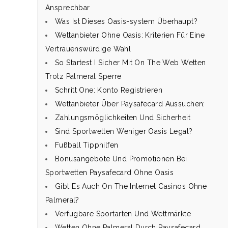
Ansprechbar
Was Ist Dieses Oasis-system Überhaupt?
Wettanbieter Ohne Oasis: Kriterien Für Eine
Vertrauenswürdige Wahl
So Startest I Sicher Mit On The Web Wetten
Trotz Palmeral Sperre
Schritt One: Konto Registrieren
Wettanbieter Über Paysafecard Aussuchen:
Zahlungsmöglichkeiten Und Sicherheit
Sind Sportwetten Weniger Oasis Legal?
Fußball Tipphilfen
Bonusangebote Und Promotionen Bei
Sportwetten Paysafecard Ohne Oasis
Gibt Es Auch On The Internet Casinos Ohne
Palmeral?
Verfügbare Sportarten Und Wettmärkte
Wetten Ohne Palmeral Durch Paysafecard