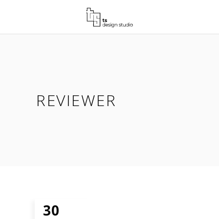
REVIEWER
30