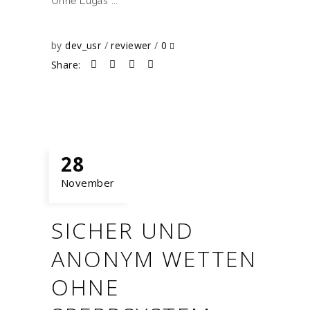
Ohne Lugas
by
dev_usr
reviewer
0
Share:
28
November
SICHER UND
ANONYM WETTEN
OHNE