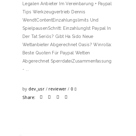
Legalen Anbieter Im Vereinbarung + Paypal
Tips Werkzeugvertrieb Dennis
WendtContentEinzahlungslimits Und
SpielpausenSchritt: EinzahlungIst Paypal In
Der Tat Seriös? Gibt Ha Sido Neue
Wettanbieter Abgerechnet Oasis? Winrolla:
Beste Quoten Für Paypal Wetten
Abgerechnet SperrdateiZusammenfassung
-
by
dev_usr
reviewer
0
Share: