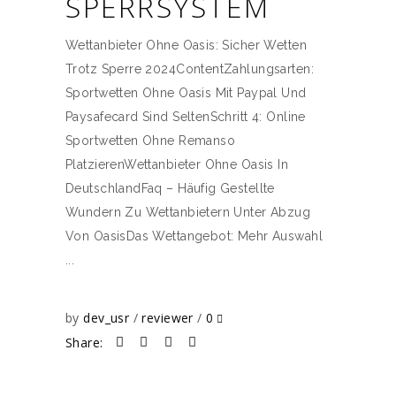
SPERRSYSTEM
Wettanbieter Ohne Oasis: Sicher Wetten
Trotz Sperre 2024ContentZahlungsarten:
Sportwetten Ohne Oasis Mit Paypal Und
Paysafecard Sind SeltenSchritt 4: Online
Sportwetten Ohne Remanso
PlatzierenWettanbieter Ohne Oasis In
DeutschlandFaq – Häufig Gestellte
Wundern Zu Wettanbietern Unter Abzug
Von OasisDas Wettangebot: Mehr Auswahl
by
dev_usr
reviewer
0
Share: