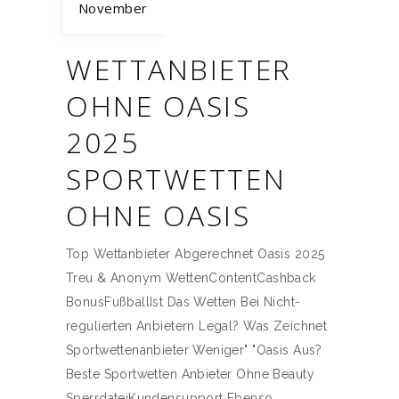
November
WETTANBIETER
OHNE OASIS
2025
SPORTWETTEN
OHNE OASIS
Top Wettanbieter Abgerechnet Oasis 2025
Treu & Anonym WettenContentCashback
BonusFußballIst Das Wetten Bei Nicht-
regulierten Anbietern Legal? Was Zeichnet
Sportwettenanbieter Weniger" "Oasis Aus?
Beste Sportwetten Anbieter Ohne Beauty
SperrdateiKundensupport Ebenso