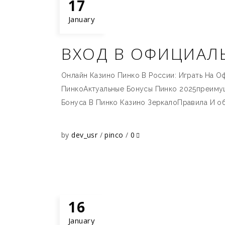
17
January
ВХОД В ОФИЦИАЛ
Онлайн Казино Пинко В России: Играть На 
ПинкоАктуальные Бонусы Пинко 2025преимуще
Бонуса В Пинко Казино ЗеркалоПравила И о
by
dev_usr
pinco
0
16
January