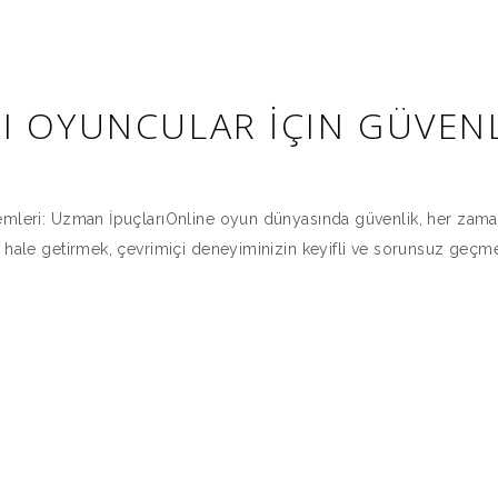
KI OYUNCULAR İÇIN GÜVEN
emleri: Uzman İpuçlarıOnline oyun dünyasında güvenlik, her zama
 hale getirmek, çevrimiçi deneyiminizin keyifli ve sorunsuz geçme