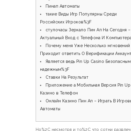
Пинап Автоматы
такие Виды Игр Популярны Среди
Российских Игроков%3F
стулочасы Зеркало Пин Ап На Сегодня –
Актуальный Вход с Телефона И Компьютер
Почему меня Уже Несколько мгновений
Приходит ответить О Верификации Аккаун
Является ведь Pin Up Casino Безопасным
надежным%3F
Ставки На Результат
Приложение а Мобильная Версия Pin Up
Казино в Телефон
Онлайн Казино Пин Ап – Играть В Игров
Автоматы
Но%2C несмотря и то%2C что сотни развлеч