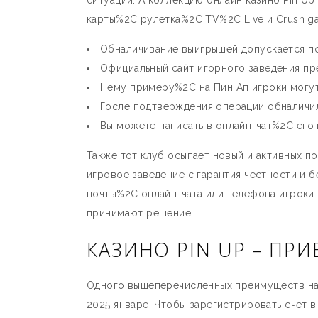
ситуаций. А коллекцию онлайн казино Pin U
карты%2C рулетка%2C TV%2C Live и Crush g
Обналичивание выигрышей допускается п
Официальный сайт игорного заведения пр
Нему примеру%2C на Пин Ап игроки могут 
Госле подтверждения операции обналичил 
Вы можете написать в онлайн-чат%2C его 
Также тот клуб осыпает новый и активных п
игровое заведение с гарантия честности и
почты%2C онлайн-чата или телефона игроки 
принимают решение.
КАЗИНО PIN UP – ПР
Одного вышеперечисленных преимуществ над
2025 январе. Чтобы зарегистрировать счет в