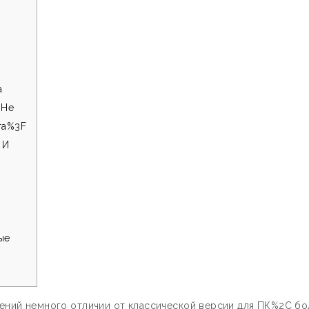
а
 Не
та%3F
 И
ые
ений немного отличии от классической версии для ПК%2C б