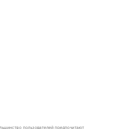
ольшинство пользователей предпочитают