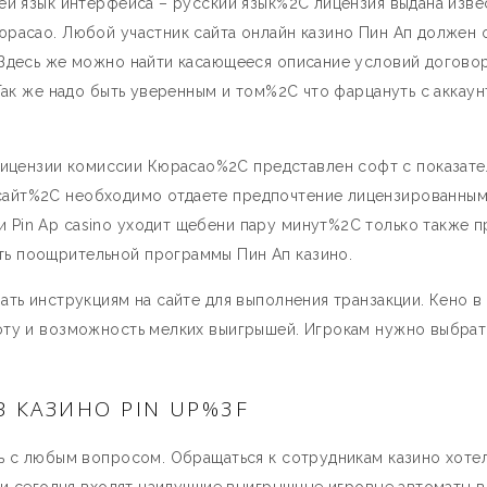
шей язык интерфейса – русский язык%2C лицензия выдана из
расао. Любой участник сайта онлайн казино Пин Ап должен 
 Здесь же можно найти касающееся описание условий догово
Так же надо быть уверенным и том%2C что фарцануть с аккау
ицензии комиссии Кюрасао%2C представлен софт с показател
 сайт%2C необходимо отдаете предпочтение лицензированным
 Pin Ap casino уходит щебени пару минут%2C только также пр
ть поощрительной программы Пин Ап казино.
ать инструкциям на сайте для выполнения транзакции. Кено в
оту и возможность мелких выигрышей. Игрокам нужно выбрать
 КАЗИНО PIN UP%3F
чь с любым вопросом. Обращаться к сотрудникам казино хот