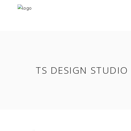
TS DESIGN STUDIO