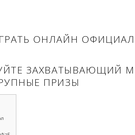
ГРАТЬ ОНЛАЙН ОФИЦИАЛ
ДУЙТЕ ЗАХВАТЫВАЮЩИЙ М
КРУПНЫЕ ПРИЗЫ
Ап
Up%3F