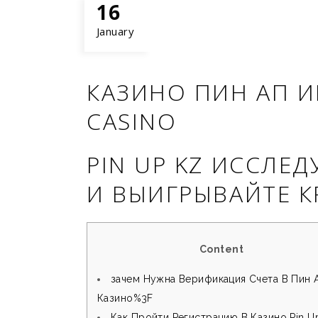
16
January
КАЗИНО ПИН АП И
CASINO
PIN UP KZ ИССЛЕ
И ВЫИГРЫВАЙТЕ 
Content
зачем Нужна Верификация Счета В Пин 
Казино%3F
Как Пройти Регистрацию В Казино Pin 