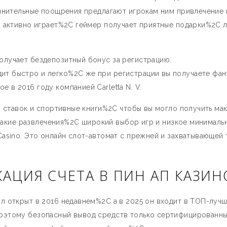
лнительные поощрения предлагают игрокам ним привлечение 
и активно играет%2C геймер получает приятные подарки%2C 
олучает бездепозитный бонус за регистрацию.
ит быстро и легко%2C же при регистрации вы получаете фант
 в 2016 году компанией Сarletta N. V.
ы ставок и спортивные книги%2C чтобы вы могло получить ма
 такие развлечения%2C широкий выбор игр и низкое минимальн
Casino. Это онлайн слот-автомат с прежней и захватывающей
АЦИЯ СЧЕТА В ПИН АП КАЗИ
 открыт в 2016 недавнем%2C а в 2025 он входит в ТОП-лучши
оэтому безопасный вывод средств только сертифицированны