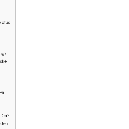
Rofus
lig?
dske
 På
 Der?
Uden