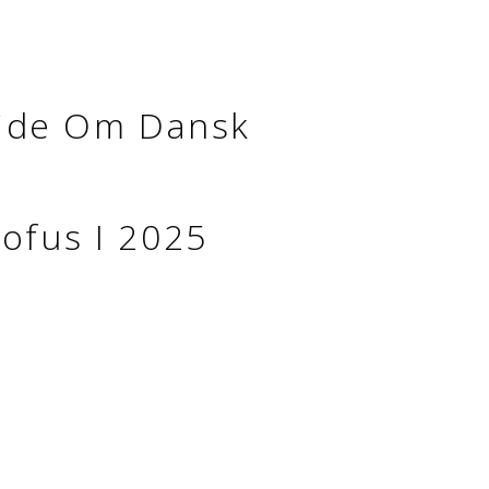
Vide Om Dansk
ofus I 2025