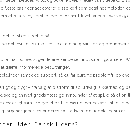
or Better, Deuces Wild, og Joker Poker. Kredit- samt debitkort, 
e fleste casinoer accepterer disse kort som betalingsmetoder, o
et relativt nyt casino, der im or her blevet lanceret we 2025 og
 och er sikre at spille på.
jælpe get, hvis du skulle” “miste alle dine gevinster, og derudover
her har opnået stigende anerkendelse i industrien, garanterer We
 at træffe informerede beslutninger.
etalinger samt god support, så du får durante problemfri opleve
varligt og trygt – fra valg af platform til spiludvalg, sikkerhed o
ridiske og ansvarlighedsmæssige synpunkter af at spille på et on
ller ansvarligt samt vælger et on line casino, der passer unti dine 
ngsorganer, jeder tester deres spilsoftware og udbetalingsrater.
inoer Uden Dansk Licens?