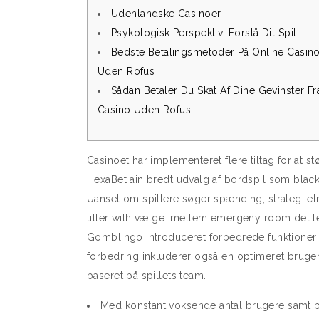
Udenlandske Casinoer
Psykologisk Perspektiv: Forstå Dit Spil
Bedste Betalingsmetoder På Online Casin
Uden Rofus
Sådan Betaler Du Skat Af Dine Gevinster Fr
Casino Uden Rofus
Casinoet har implementeret flere tiltag for at
HexaBet ain bredt udvalg af bordspil som black
Uanset om spillere søger spænding, strategi el
titler with vælge imellem emergeny room det let
Gomblingo introduceret forbedrede funktioner w
forbedring inkluderer også en optimeret bru
baseret på spillets team.
Med konstant voksende antal brugere samt pos