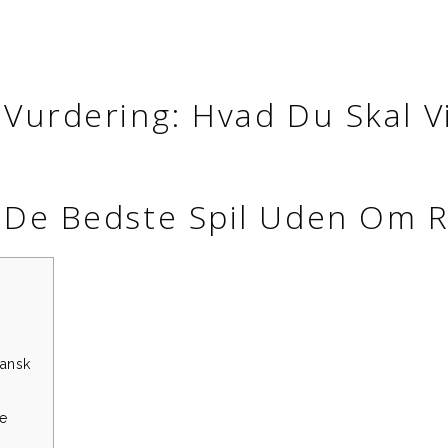
 Vurdering: Hvad Du Skal 
 De Bedste Spil Uden Om R
Dansk
ke