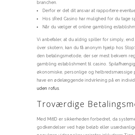
branchen.
Derfor er det dit ansvar at rapportere event
Hos 1Red Casino har mulighed for du tage sp
Når du vælger et online gambling establishm
Vi anbefaler, at du aldrig spiller for simply, en
över skotern, kan du få anonym hjælp hos StopS
den betalingsmetode, der ser mest bekvem regar
gambling establishment til casino. Spilafhængigh
økonomiske, personlige og helbredsmæssige pr
have en ødelæggende indvirkning på en individua
uden rofus
.
Troværdige Betalingsm
Med MitID er sikkerheden forbedret, da systeme
godkendelser ved høje beløb eller usædvanlige 