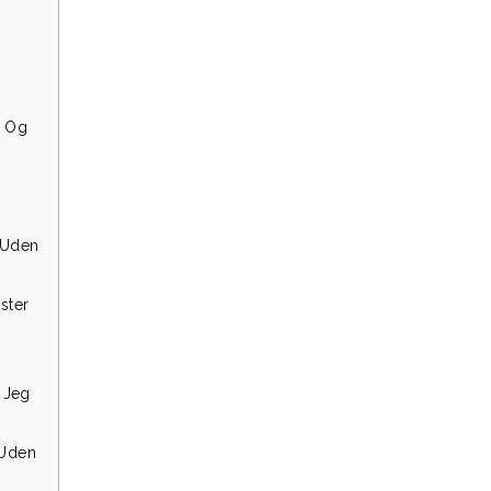
r Og
n
r Uden
ster
 Jeg
 Uden