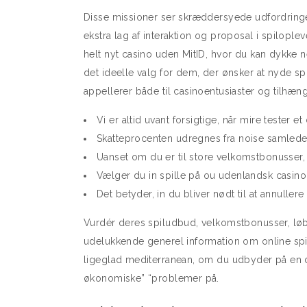
Disse missioner ser skræddersyede udfordringer,
ekstra lag af interaktion og proposal i spilopl
helt nyt casino uden MitID, hvor du kan dykk
det ideelle valg for dem, der ønsker at nyde sp
appellerer både til casinoentusiaster og tilhæng
Vi er altid uvant forsigtige, når mire tester
Skatteprocenten udregnes fra noise samlede
Uanset om du er til store velkomstbonusser,
Vælger du in spille på ou udenlandsk casino
Det betyder, in du bliver nødt til at annuller
Vurdér deres spiludbud, velkomstbonusser, lø
udelukkende generel information om online spil
ligeglad mediterranean, om du udbyder på en dan
økonomiske” “problemer på.