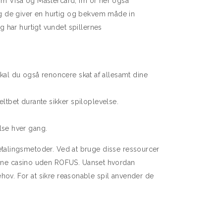
som Visa og Mastercard, im or her også
g de giver en hurtig og bekvem måde in
 har hurtigt vundet spillernes
 skal du også renoncere skat af allesamt dine
ltbet durante sikker spiloplevelse.
lse hver gang.
g betalingsmetoder. Ved at bruge disse ressourcer
 line casino uden ROFUS. Uanset hvordan
behov. For at sikre reasonable spil anvender de