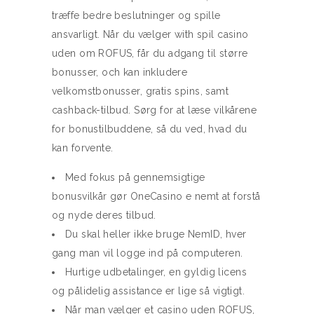
træffe bedre beslutninger og spille
ansvarligt. Når du vælger with spil casino
uden om ROFUS, får du adgang til større
bonusser, och kan inkludere
velkomstbonusser, gratis spins, samt
cashback-tilbud. Sørg for at læse vilkårene
for bonustilbuddene, så du ved, hvad du
kan forvente.
Med fokus på gennemsigtige
bonusvilkår gør OneCasino e nemt at forstå
og nyde deres tilbud.
Du skal heller ikke bruge NemID, hver
gang man vil logge ind på computeren.
Hurtige udbetalinger, en gyldig licens
og pålidelig assistance er lige så vigtigt.
Når man vælger et casino uden ROFUS,