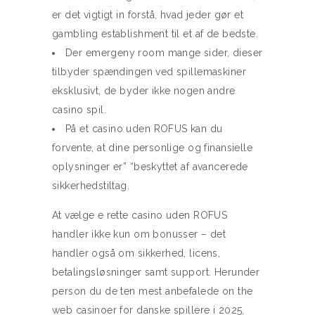
er det vigtigt in forstå, hvad jeder gør et
gambling establishment til et af de bedste.
Der emergeny room mange sider, dieser
tilbyder spændingen ved spillemaskiner
eksklusivt, de byder ikke nogen andre
casino spil.
På et casino uden ROFUS kan du
forvente, at dine personlige og finansielle
oplysninger er” “beskyttet af avancerede
sikkerhedstiltag.
At vælge e rette casino uden ROFUS
handler ikke kun om bonusser – det
handler også om sikkerhed, licens,
betalingsløsninger samt support. Herunder
person du de ten mest anbefalede on the
web casinoer for danske spillere i 2025,