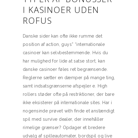
I KASINOER UDEN
ROFUS
Danske sider kan ofte ikke rumme det
position af action, guys” “internationale
casinoer kan selvbestemmende. Hvis du
har mulighed for lide at satse stort, kan
danske casinoer føles ret begrænsende.
Reglerne sætter en dæmper på mange ting,
samt indsatsgrænserne afspejler e. High
rollers støder ofte på restriktioner, der bare
ikke eksisterer på internationale sites. Har i
nogensinde prøvet with finde et anstændigt
spil med survive dealer, der innehåller
rimelige grænser? Opdager et bredere
udvalg af spilleautomater, bordspil og live