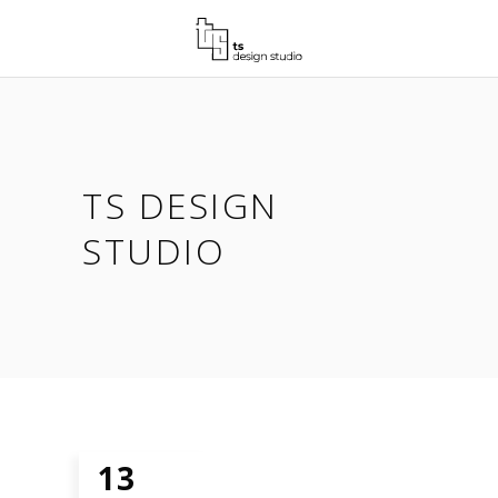
TS DESIGN
STUDIO
13