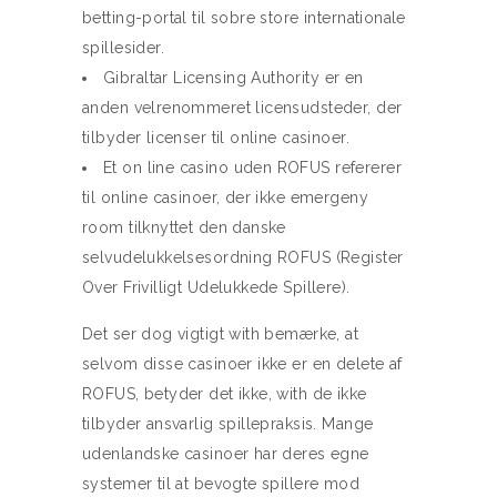
betting-portal til sobre store internationale
spillesider.
Gibraltar Licensing Authority er en
anden velrenommeret licensudsteder, der
tilbyder licenser til online casinoer.
Et on line casino uden ROFUS refererer
til online casinoer, der ikke emergeny
room tilknyttet den danske
selvudelukkelsesordning ROFUS (Register
Over Frivilligt Udelukkede Spillere).
Det ser dog vigtigt with bemærke, at
selvom disse casinoer ikke er en delete af
ROFUS, betyder det ikke, with de ikke
tilbyder ansvarlig spillepraksis. Mange
udenlandske casinoer har deres egne
systemer til at bevogte spillere mod