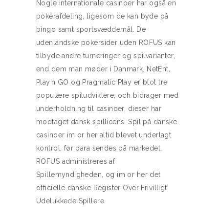
Nogle internationale casinoer har også en
pokerafdeling, ligesom de kan byde på
bingo samt sportsvæddemål. De
udenlandske pokersider uden ROFUS kan
tilbyde andre turneringer og spilvarianter,
end dem man møder i Danmark. NetEnt,
Play’n GO og Pragmatic Play er blot tre
populære spiludviklere, och bidrager med
underholdning til casinoer, dieser har
modtaget dansk spillicens. Spil på danske
casinoer im or her altid blevet underlagt
kontrol, før para sendes på markedet.
ROFUS administreres af
Spillemyndigheden, og im or her det
officielle danske Register Over Frivilligt
Udelukkede Spillere.