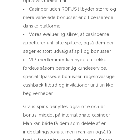
ophæves utefter 1 år.
Casinoer uden ROFUS tilbyder større og
mere varierede bonusser end licenserede
danske platforme.
Vores evaluering sikrer, at casinoerne
appellerer unti alle spillere, også dem der
søger et stort udvalg af spil og bonusser.
VIP-medlemmer kan nyde en række
fordele såsom personlig kundeservice,
specialtilpassede bonusser, regelmæssige
cashback-tilbud og invitationer unti unikke
begivenheder.
Gratis spins benyttes også ofte och et
bonus-middel på internationale casinoer.
Man kan både få dem som delete af en
indbetalingsbonus, men man kan også få