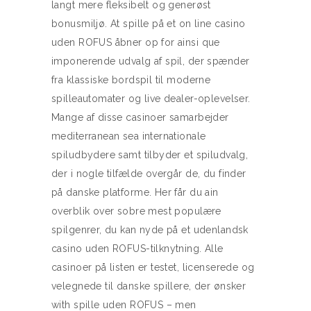
langt mere fleksibelt og generøst
bonusmiljø. At spille på et on line casino
uden ROFUS åbner op for ainsi que
imponerende udvalg af spil, der spænder
fra klassiske bordspil til moderne
spilleautomater og live dealer-oplevelser.
Mange af disse casinoer samarbejder
mediterranean sea internationale
spiludbydere samt tilbyder et spiludvalg,
der i nogle tilfælde overgår de, du finder
på danske platforme. Her får du ain
overblik over sobre mest populære
spilgenrer, du kan nyde på et udenlandsk
casino uden ROFUS-tilknytning. Alle
casinoer på listen er testet, licenserede og
velegnede til danske spillere, der ønsker
with spille uden ROFUS – men