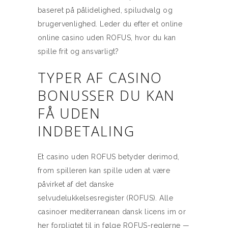
baseret på pålidelighed, spiludvalg og
brugervenlighed. Leder du efter et online
online casino uden ROFUS, hvor du kan
spille frit og ansvarligt?
TYPER AF CASINO
BONUSSER DU KAN
FÅ UDEN
INDBETALING
Et casino uden ROFUS betyder derimod,
from spilleren kan spille uden at være
påvirket af det danske
selvudelukkelsesregister (ROFUS). Alle
casinoer mediterranean dansk licens im or
her forpligtet til in følge ROFUS-reglerne —