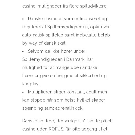
casino-muligheder fra flere spiludviklere.
Danske casinoer, som er licenseret og
reguleret af Spillemyndigheden, opkræver
automatisk spilletab samt indbetalte beløb
by way of dansk skat.
Selvom de ikke hører under
Spillemyndigheden i Danmark, har
mulighed for at mange udenlandske
licenser give en høj grad af sikkerhed og
fair play.
Multiplieren stiger konstant, adult men
kan stoppe når som helst, hvilket skaber
spænding samt adrenalinkick.
Danske spillere, der vælger in” “spille på et
casino uden ROFUS, får ofte adgang til et