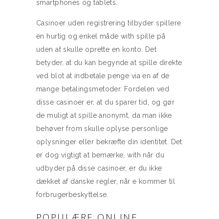
smartphones og tablets.
Casinoer uden registrering tilbyder spillere
en hurtig og enkel måde with spille på
uden at skulle oprette en konto. Det
betyder, at du kan begynde at spille direkte
ved blot at indbetale penge via en af de
mange betalingsmetoder. Fordelen ved
disse casinoer er, at du sparer tid, og gør
de muligt at spille anonymt, da man ikke
behøver from skulle oplyse personlige
oplysninger eller bekræfte din identitet. Det
er dog vigtigt at bemærke, with når du
udbyder på disse casinoer, er du ikke
dækket af danske regler, når e kommer til
forbrugerbeskyttelse.
POPULÆRE ONLINE