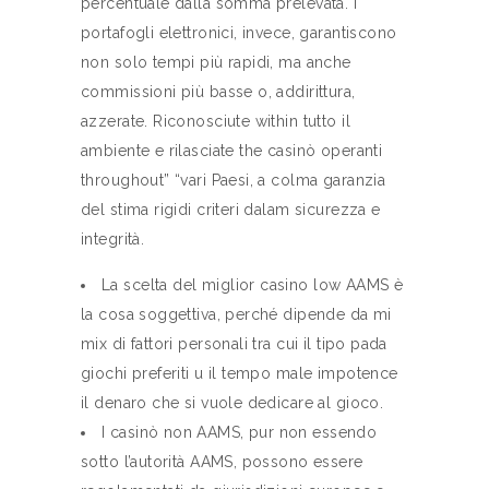
percentuale dalla somma prelevata. I
portafogli elettronici, invece, garantiscono
non solo tempi più rapidi, ma anche
commissioni più basse o, addirittura,
azzerate. Riconosciute within tutto il
ambiente e rilasciate the casinò operanti
throughout” “vari Paesi, a colma garanzia
del stima rigidi criteri dalam sicurezza e
integrità.
La scelta del miglior casino low AAMS è
la cosa soggettiva, perché dipende da mi
mix di fattori personali tra cui il tipo pada
giochi preferiti u il tempo male impotence
il denaro che si vuole dedicare al gioco.
I casinò non AAMS, pur non essendo
sotto l’autorità AAMS, possono essere