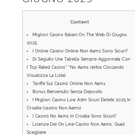
Content
Migliori Casino Italiani On The Web Di Giugno
2025
I Online Casino Online Non Aams Sono Sicuri?
Di Seguito Una Tabella Sempre Aggiornata Con
I Top Rated Casino” “No Aams (entra Cliccando
Visualizza La Lista)
Tariffe Sul Casinò Online Non Aams
Bonus Benvenuto Senza Deposito
I Migliori Casino Low Adm Sicuri Delete 2025 In
Croatia (casino Non Aams)
I Casinò No Aams In Croatia Sono Sicuri?
Licenze Dei On Line Casino Non Aams: Quali
Scegliere