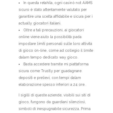
In questa retahíla, ogni casinò not AAMS
sicuro è stato attentamente valutato per
garantire una scelta affidabile e sicura per i
actually giocatori italiani.
Oltre a tali precauzioni, ai giocatori
online viene aiuto la possibilità pada
impostare limiti personali sulle loro attività
di gioco on-line, come ad collegio il limite
dalam tempo dedicato way gioco.
Basta accedere tramite mi piattaforma
sicura come Trustly per guadagnare
depositi e prelievi, con tempi dalam
elaborazione spesso inferiori a 24 ore.
I sigilli di queste aziende, visibili sui siti di
gioco, fungono da guardiani silenziosi,
simboli di inespugnabile sicurezza. Prima