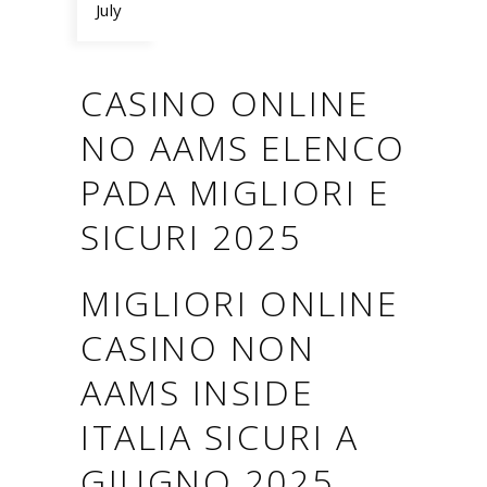
July
CASINO ONLINE
NO AAMS ELENCO
PADA MIGLIORI E
SICURI 2025
MIGLIORI ONLINE
CASINO NON
AAMS INSIDE
ITALIA SICURI A
GIUGNO 2025