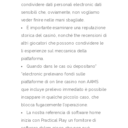
condividere dati personali electronic dati
sensibili che, ovviamente, non vogliamo
veder finire nelle mani sbagliate.
È importante esaminare una reputazione
storica del casinò, nonché the recensioni di
altri giocatori che possono condividere le
li esperienze sul meccanica della
piattaforma.
Quando dans le cas où depositano”
“electronic prelevano fondi sulle
piattaforme di on line casino non AAMS
que incluye prelievo immediato è possibile
incappare in qualche piccolo caso, che
blocca fugacemente l’operazione.
La nostra referencia di software home
inizia con Practical Play un fornitore di