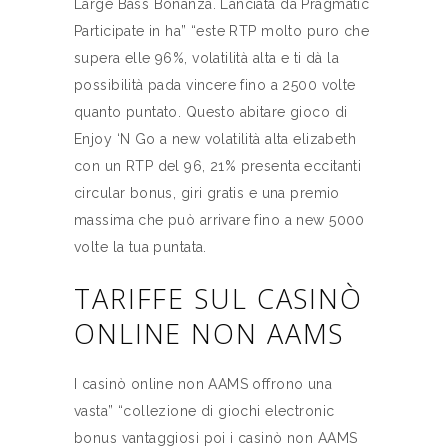
Large Bass Bonanza. Lanciata da Pragmatic
Participate in ha” “este RTP molto puro che
supera elle 96%, volatilità alta e ti dà la
possibilità pada vincere fino a 2500 volte
quanto puntato. Questo abitare gioco di
Enjoy ‘N Go a new volatilità alta elizabeth
con un RTP del 96, 21% presenta eccitanti
circular bonus, giri gratis e una premio
massima che può arrivare fino a new 5000
volte la tua puntata.
TARIFFE SUL CASINÒ
ONLINE NON AAMS
I casinò online non AAMS offrono una
vasta” “collezione di giochi electronic
bonus vantaggiosi poi i casinò non AAMS