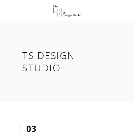
TS DESIGN
STUDIO
03