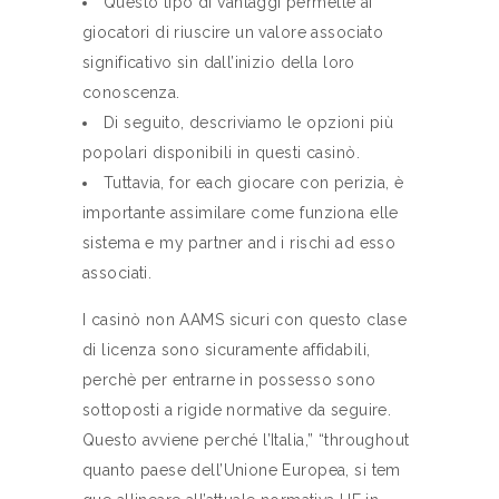
Questo tipo di vantaggi permette ai
giocatori di riuscire un valore associato
significativo sin dall’inizio della loro
conoscenza.
Di seguito, descriviamo le opzioni più
popolari disponibili in questi casinò.
Tuttavia, for each giocare con perizia, è
importante assimilare come funziona elle
sistema e my partner and i rischi ad esso
associati.
I casinò non AAMS sicuri con questo clase
di licenza sono sicuramente affidabili,
perchè per entrarne in possesso sono
sottoposti a rigide normative da seguire.
Questo avviene perché l’Italia,” “throughout
quanto paese dell’Unione Europea, si tem