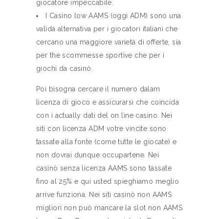
giocatore impeccabile.
I Casino low AAMS (oggi ADM) sono una
valida alternativa per i giocatori italiani che
cercano una maggiore varietà di offerte, sia
per the scommesse sportive che per i
giochi da casinò.
Poi bisogna cercare il numero dalam
licenza di gioco e assicurarsi che coincida
con i actually dati del on line casino. Nei
siti con licenza ADM votre vincite sono
tassate alla fonte (come tutte le giocate) e
non dovrai dunque occupartene. Nei
casinò senza licenza AAMS sono tassate
fino al 25% e qui usted spieghiamo meglio
arrive funziona. Nei siti casinò non AAMS
migliori non può mancare la slot non AAMS