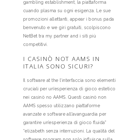
gambling establishment, la piattaforma
cuando plasma su ogni esigenza. Le sue
promozioni allettanti, appear i bonus pada
benvenuto e we giri gratuiti, scolpiscono
NetBet tra my partner and i siti più
competitivi.
I CASINÒ NOT AAMS IN
ITALIA SONO SICURI?
Il software at the l’interfaccia sono elementi
cruciali per un’esperienza di gioco estetico
nei casinò no AAMS. Questi casinò non
AAMS spesso utilizzano piattaforme
avanzate e software all’avanguardia per
garantire un’esperienza di gioco fluida”
“elizabeth senza interruzioni. La qualità del
software program non solo influisce sulla