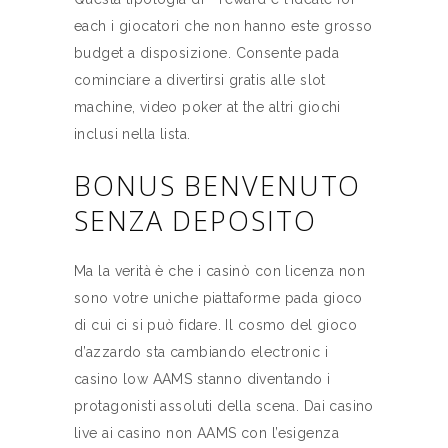
each i giocatori che non hanno este grosso
budget a disposizione. Consente pada
cominciare a divertirsi gratis alle slot
machine, video poker at the altri giochi
inclusi nella lista.
BONUS BENVENUTO
SENZA DEPOSITO
Ma la verità è che i casinò con licenza non
sono votre uniche piattaforme pada gioco
di cui ci si può fidare. Il cosmo del gioco
d’azzardo sta cambiando electronic i
casino low AAMS stanno diventando i
protagonisti assoluti della scena. Dai casino
live ai casino non AAMS con l’esigenza