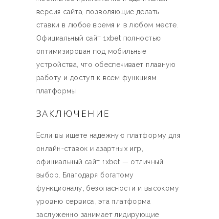
версия сайта, позволяющие делать
ставки в любое время и в любом месте.
Официальный сайт 1xbet полностью
оптимизирован под мобильные
устройства, что обеспечивает плавную
работу и доступ к всем функциям
платформы.
ЗАКЛЮЧЕНИЕ
Если вы ищете надежную платформу для
онлайн-ставок и азартных игр,
официальный сайт 1xbet — отличный
выбор. Благодаря богатому
функционалу, безопасности и высокому
уровню сервиса, эта платформа
заслуженно занимает лидирующие