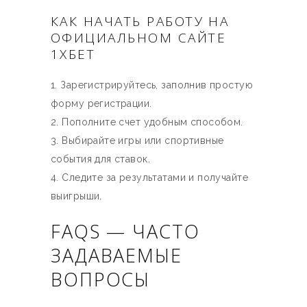
КАК НАЧАТЬ РАБОТУ НА
ОФИЦИАЛЬНОМ САЙТЕ
1ХБЕТ
Зарегистрируйтесь, заполнив простую
форму регистрации.
Пополните счет удобным способом.
Выбирайте игры или спортивные
события для ставок.
Следите за результатами и получайте
выигрыши.
FAQS — ЧАСТО
ЗАДАВАЕМЫЕ
ВОПРОСЫ