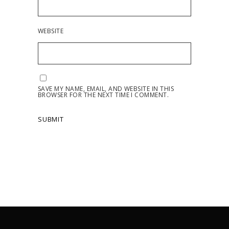
WEBSITE
SAVE MY NAME, EMAIL, AND WEBSITE IN THIS
BROWSER FOR THE NEXT TIME I COMMENT.