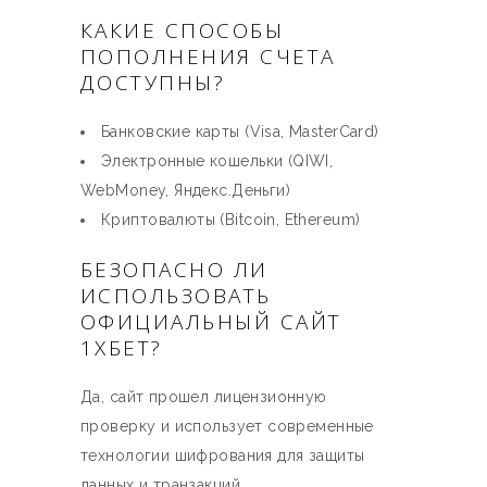
КАКИЕ СПОСОБЫ
ПОПОЛНЕНИЯ СЧЕТА
ДОСТУПНЫ?
Банковские карты (Visa, MasterCard)
Электронные кошельки (QIWI,
WebMoney, Яндекс.Деньги)
Криптовалюты (Bitcoin, Ethereum)
БЕЗОПАСНО ЛИ
ИСПОЛЬЗОВАТЬ
ОФИЦИАЛЬНЫЙ САЙТ
1ХБЕТ?
Да, сайт прошел лицензионную
проверку и использует современные
технологии шифрования для защиты
данных и транзакций.