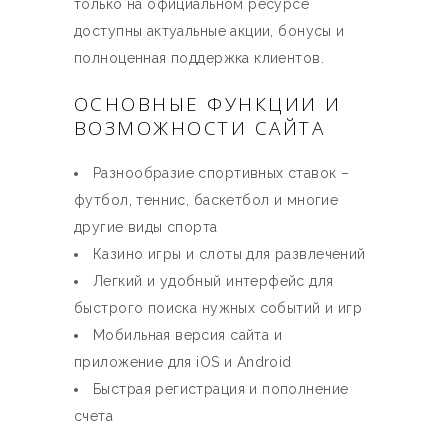
только на официальном ресурсе
доступны актуальные акции, бонусы и
полноценная поддержка клиентов.
ОСНОВНЫЕ ФУНКЦИИ И
ВОЗМОЖНОСТИ САЙТА
Разнообразие спортивных ставок –
футбол, теннис, баскетбол и многие
другие виды спорта
Казино игры и слоты для развлечений
Легкий и удобный интерфейс для
быстрого поиска нужных событий и игр
Мобильная версия сайта и
приложение для iOS и Android
Быстрая регистрация и пополнение
счета