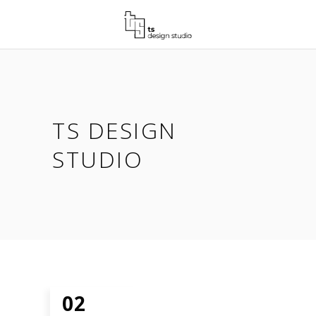
TS DESIGN
STUDIO
02