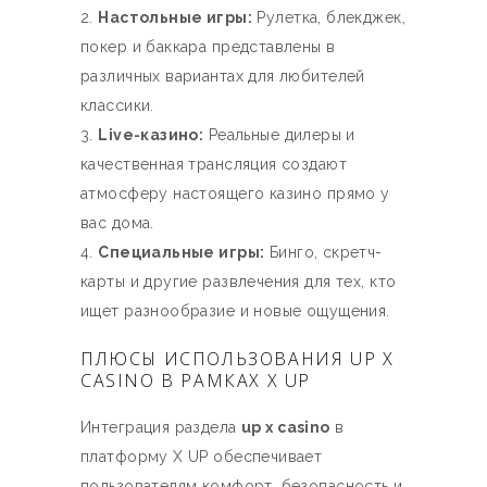
Настольные игры:
Рулетка, блекджек,
покер и баккара представлены в
различных вариантах для любителей
классики.
Live-казино:
Реальные дилеры и
качественная трансляция создают
атмосферу настоящего казино прямо у
вас дома.
Специальные игры:
Бинго, скретч-
карты и другие развлечения для тех, кто
ищет разнообразие и новые ощущения.
ПЛЮСЫ ИСПОЛЬЗОВАНИЯ UP X
CASINO В РАМКАХ X UP
Интеграция раздела
up x casino
в
платформу X UP обеспечивает
пользователям комфорт, безопасность и