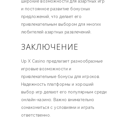
широкие возможности для азартных игр
и постоянное развитие бонусных
предложений, что делает его
привлекательным выбором для многих
любителей азартных развлечений.
ЗАКЛЮЧЕНИЕ
Up X Casino предлагает разнообразные
игровые возможности и
привлекательные бонусы для игроков.
Надежность платформы и хороший
выбор игр делают его популярным среди
онлайн-казино. Важно внимательно
ознакомиться с условиями и играть
ответственно.