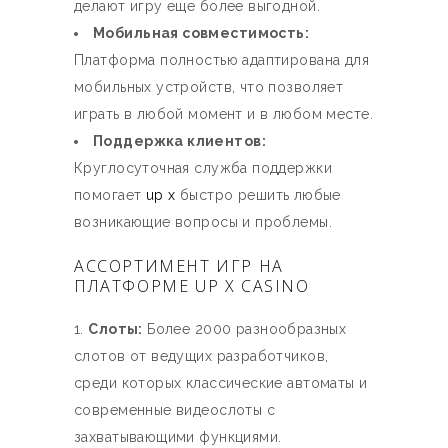
делают игру еще более выгодной.
Мобильная совместимость:
Платформа полностью адаптирована для
мобильных устройств, что позволяет
играть в любой момент и в любом месте.
Поддержка клиентов:
Круглосуточная служба поддержки
помогает
up x
быстро решить любые
возникающие вопросы и проблемы.
АССОРТИМЕНТ ИГР НА
ПЛАТФОРМЕ UP X CASINO
Слоты:
Более 2000 разнообразных
слотов от ведущих разработчиков,
среди которых классические автоматы и
современные видеослоты с
захватывающими функциями.