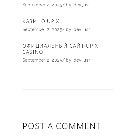
September 2, 2025
by
dev_usr
КАЗИНО UP X
September 2, 2025
by
dev_usr
ОФИЦИАЛЬНЫЙ САЙТ UP X
CASINO
September 2, 2025
by
dev_usr
POST A COMMENT