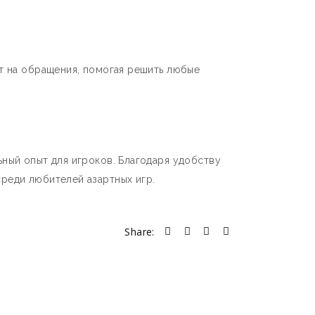
т на обращения, помогая решить любые
ный опыт для игроков. Благодаря удобству
реди любителей азартных игр.
Share: