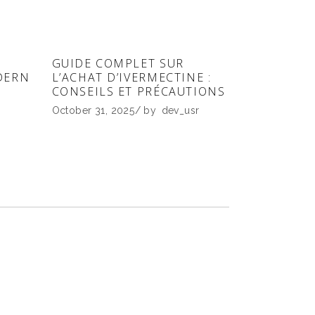
GUIDE COMPLET SUR
DERN
L’ACHAT D’IVERMECTINE :
CONSEILS ET PRÉCAUTIONS
October 31, 2025
by
dev_usr