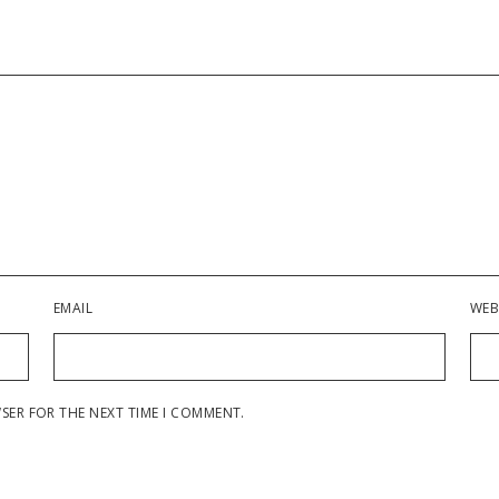
EMAIL
WEB
WSER FOR THE NEXT TIME I COMMENT.