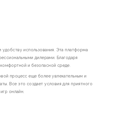
и удобству использования. Эта платформа
офессиональными дилерами. Благодаря
 комфортной и безопасной среде.
овой процесс еще более увлекательным и
ты. Все это создает условия для приятного
игр онлайн.