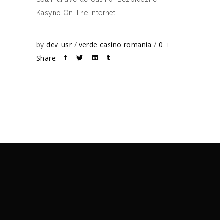
Kasyno On The Internet
by
dev_usr
verde casino romania
0
Share: