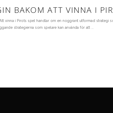
IN BAKOM ATT VINNA I PI
Att vinna i Pirots spel handlar om en noggrant utformad strategi s
äggande strategierna som spelare kan använda för att