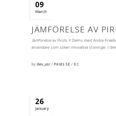
09
March
JÄMFÖRELSE AV PI
Jämförelse av Pirots X Demo med Andra Kreativa 
användare som söker innovativa lösningar. I de
by
dev_usr
Pirots SE
0
26
January