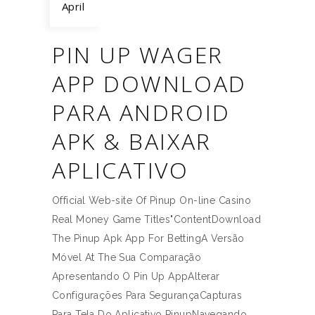
April
PIN UP WAGER
APP DOWNLOAD
PARA ANDROID
APK & BAIXAR
APLICATIVO
Official Web-site Of Pinup On-line Casino
Real Money Game Titles"ContentDownload
The Pinup Apk App For BettingA Versão
Móvel At The Sua Comparação
Apresentando O Pin Up AppAlterar
Configurações Para SegurançaCapturas
Para Tela Do Aplicativo PinupNavegando