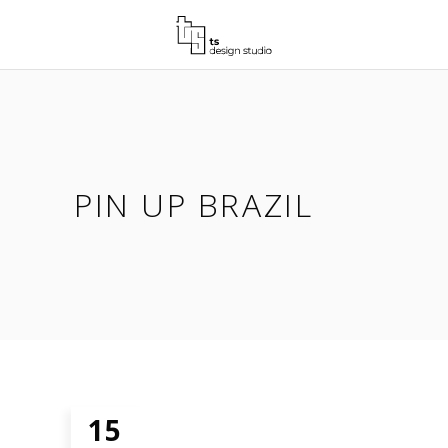
PIN UP BRAZIL
15