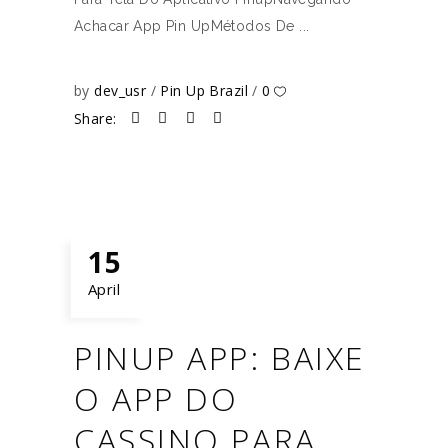
Achacar App Pin UpMétodos De
by
dev_usr
Pin Up Brazil
0
Share:
15
April
PINUP APP: BAIXE
O APP DO
CASSINO PARA