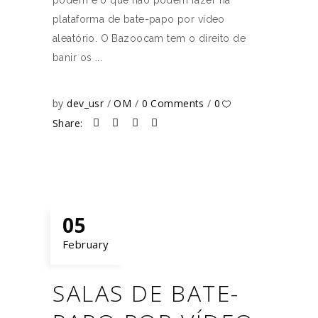
podem e o que não podem fazer na
plataforma de bate-papo por vídeo
aleatório. O Bazoocam tem o direito de
banir os
by
dev_usr
OM
0 Comments
0
Share:
05
February
SALAS DE BATE-