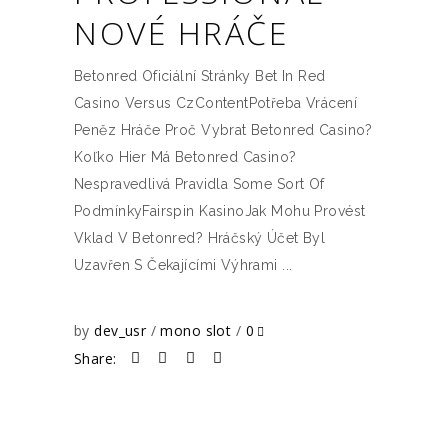
NOVÉ HRÁČE
Betonred️ Oficiální Stránky Bet In Red
Casino Versus CzContentPotřeba Vrácení
Peněz Hráče Proč Vybrat Betonred Casino?
Koľko Hier Má Betonred Casino?
Nespravedlivá Pravidla Some Sort Of
PodmínkyFairspin KasinoJak Mohu Provést
Vklad V Betonred? Hráčský Účet Byl
Uzavřen S Čekajícími Výhrami
by
dev_usr
mono slot
0
Share: