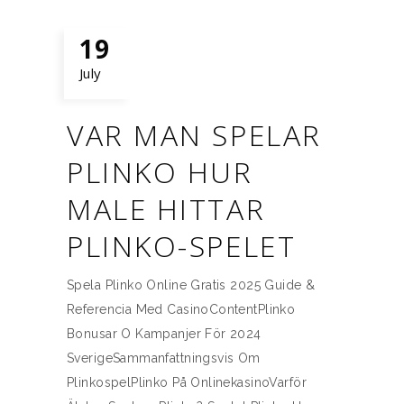
19
July
VAR MAN SPELAR
PLINKO HUR
MALE HITTAR
PLINKO-SPELET
Spela Plinko Online Gratis 2025 Guide &
Referencia Med CasinoContentPlinko
Bonusar O Kampanjer För 2024
SverigeSammanfattningsvis Om
PlinkospelPlinko På OnlinekasinoVarför