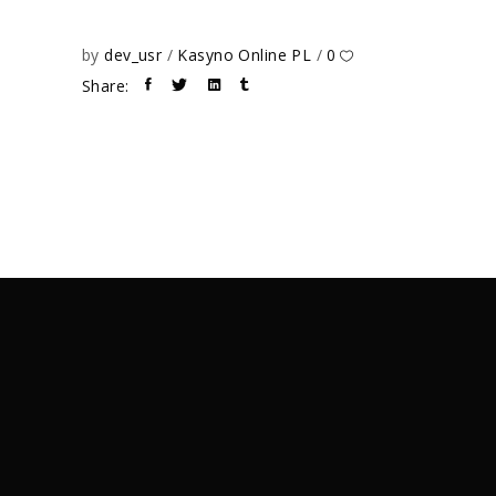
by
dev_usr
Kasyno Online PL
0
Share: