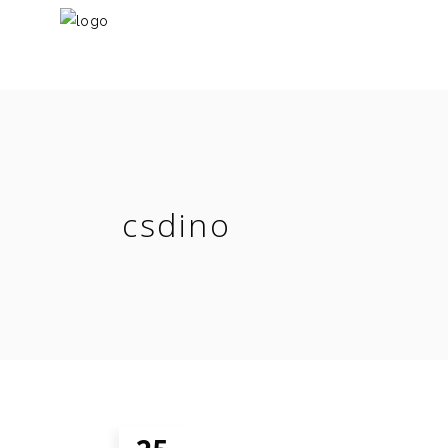
csdino