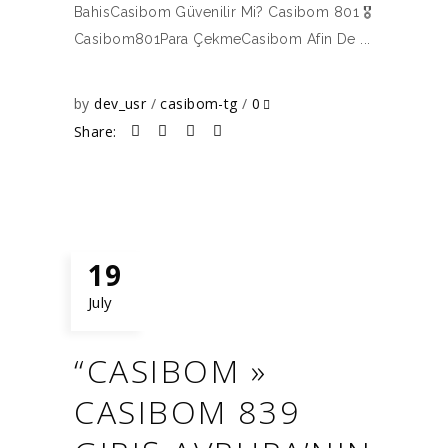
BahisCasibom Güvenilir Mi? Casibom 801 🎖️
Casibom801Para ÇekmeCasibom Afin De
by
dev_usr
casibom-tg
0
Share:
19
July
“CASIBOM »
CASIBOM 839