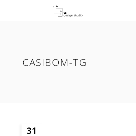
CASIBOM-TG
31