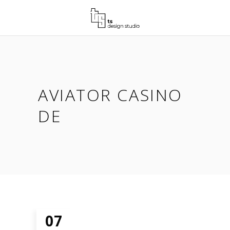
AVIATOR CASINO
DE
07