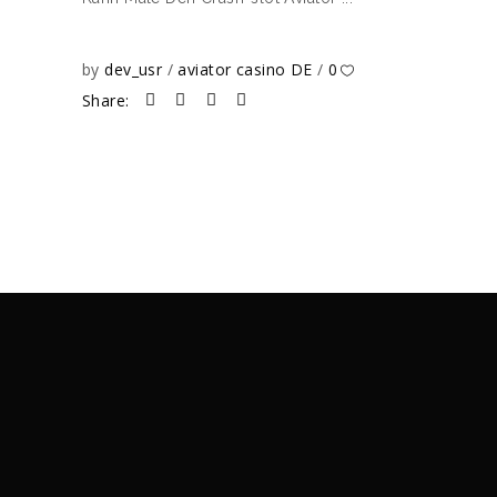
by
dev_usr
aviator casino DE
0
Share: