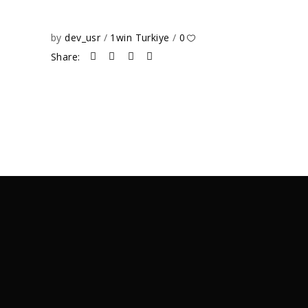
by
dev_usr
1win Turkiye
0
Share: