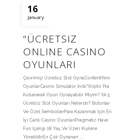
16
January
“ÜCRETSIZ
ONLINE CASINO
OYUNLARI
Çevrimiçi Ücretsiz Slot OynaContentYeni
OyunlarCasino Simulator İndir"Kripto Pra
Kullanarak Oyun Oynayabilir Miyim? İlk 5
Ücretsiz Slot Oyunları Nelerdir? Butonlar
Ve Özel SembollerPara Kazanmak Için En
İyi Canlı Casino OyunlarıPragmatic Have
Fun Içeriği 18 Yaş Ve Üzeri Kişilere
YöneliktirEn Çok Oynanan