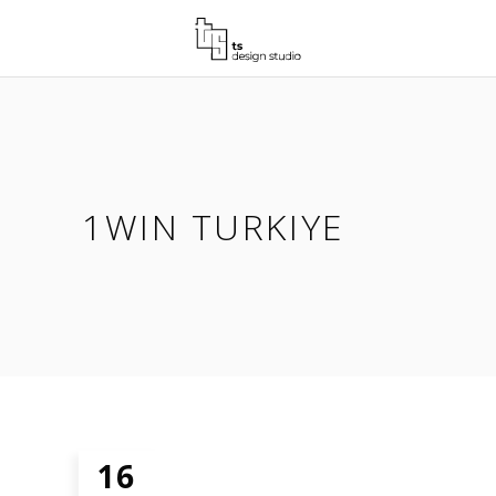
1WIN TURKIYE
16