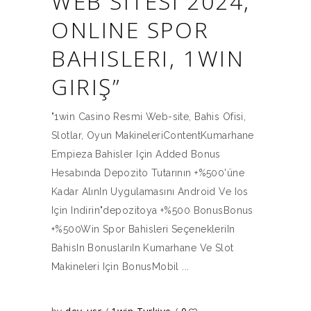
WEB SITESI 2024,
ONLINE SPOR
BAHISLERI, 1WIN
GIRIŞ”
"1win Casino Resmi Web-site, Bahis Ofisi,
Slotlar, Oyun MakineleriContentKumarhane
Empieza Bahisler Için Added Bonus
Hesabında Depozito Tutarının +%500'üne
Kadar AlınIn Uygulamasını Android Ve Ios
Için Indirin"depozitoya +%500 BonusBonus
+%500Win Spor Bahisleri SeçenekleriIn
BahisIn BonuslarıIn Kumarhane Ve Slot
Makineleri Için BonusMobil