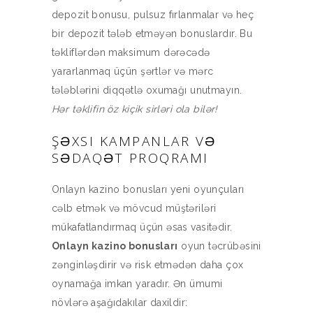
depozit bonusu, pulsuz fırlanmalar və heç
bir depozit tələb etməyən bonuslardır. Bu
təkliflərdən maksimum dərəcədə
yararlanmaq üçün şərtlər və mərc
tələblərini diqqətlə oxumağı unutmayın.
Hər təklifin öz kiçik sirləri ola bilər!
ŞƏXSI KAMPANLAR VƏ
SƏDAQƏT PROQRAMI
Onlayn kazino bonusları yeni oyunçuları
cəlb etmək və mövcud müştəriləri
mükafatlandırmaq üçün əsas vasitədir.
Onlayn kazino bonusları
oyun təcrübəsini
zənginləşdirir və risk etmədən daha çox
oynamağa imkan yaradır. Ən ümumi
növlərə aşağıdakılar daxildir: