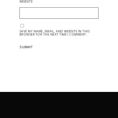
WEBSITE
SAVE MY NAME, EMAIL, AND WEBSITE IN THIS
BROWSER FOR THE NEXT TIME I COMMENT.