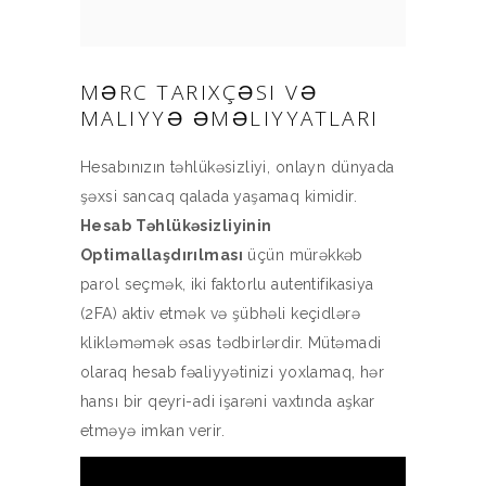
MƏRC TARIXÇƏSI VƏ
MALIYYƏ ƏMƏLIYYATLARI
Hesabınızın təhlükəsizliyi, onlayn dünyada
şəxsi sancaq qalada yaşamaq kimidir.
Hesab Təhlükəsizliyinin
Optimallaşdırılması
üçün mürəkkəb
parol seçmək, iki faktorlu autentifikasiya
(2FA) aktiv etmək və şübhəli keçidlərə
klikləməmək əsas tədbirlərdir. Mütəmadi
olaraq hesab fəaliyyətinizi yoxlamaq, hər
hansı bir qeyri-adi işarəni vaxtında aşkar
etməyə imkan verir.