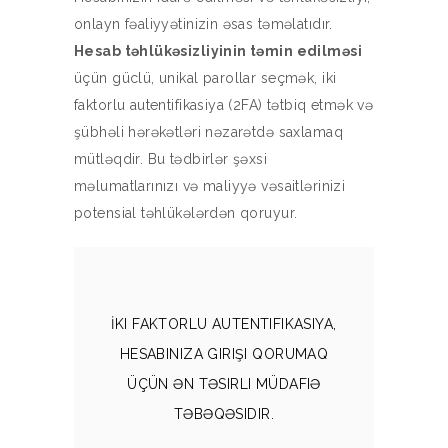
onlayn fəaliyyətinizin əsas təməlatıdır.
Hesab təhlükəsizliyinin təmin edilməsi
üçün güclü, unikal parollar seçmək, iki
faktorlu autentifikasiya (2FA) tətbiq etmək və
şübhəli hərəkətləri nəzarətdə saxlamaq
mütləqdir. Bu tədbirlər şəxsi
məlumatlarınızı və maliyyə vəsaitlərinizi
potensial təhlükələrdən qoruyur.
İKI FAKTORLU AUTENTIFIKASIYA,
HESABINIZA GIRIŞI QORUMAQ
ÜÇÜN ƏN TƏSIRLI MÜDAFIƏ
TƏBƏQƏSIDIR.