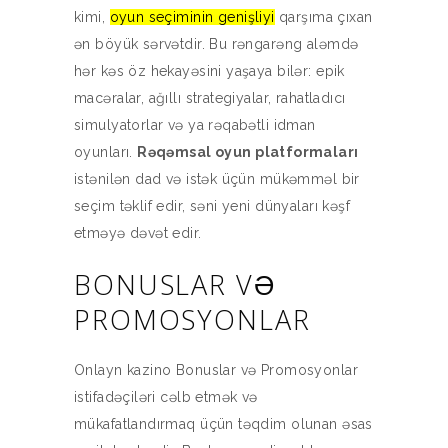
kimi,
oyun seçiminin genişliyi
qarşıma çıxan
ən böyük sərvətdir. Bu rəngarəng aləmdə
hər kəs öz hekayəsini yaşaya bilər: epik
macəralar, ağıllı strategiyalar, rahatladıcı
simulyatorlar və ya rəqabətli idman
oyunları.
Rəqəmsal oyun platformaları
istənilən dad və istək üçün mükəmməl bir
seçim təklif edir, səni yeni dünyaları kəşf
etməyə dəvət edir.
BONUSLAR VƏ
PROMOSYONLAR
Onlayn kazino Bonuslar və Promosyonlar
istifadəçiləri cəlb etmək və
mükafatlandırmaq üçün təqdim olunan əsas