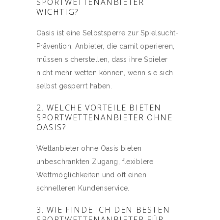
SPORTWETTENANBIETER
WICHTIG?
Oasis ist eine Selbstsperre zur Spielsucht-
Prävention. Anbieter, die damit operieren,
müssen sicherstellen, dass ihre Spieler
nicht mehr wetten können, wenn sie sich
selbst gesperrt haben.
2. WELCHE VORTEILE BIETEN
SPORTWETTENANBIETER OHNE
OASIS?
Wettanbieter ohne Oasis bieten
unbeschränkten Zugang, flexiblere
Wettmöglichkeiten und oft einen
schnelleren Kundenservice.
3. WIE FINDE ICH DEN BESTEN
SPORTWETTENANBIETER FÜR