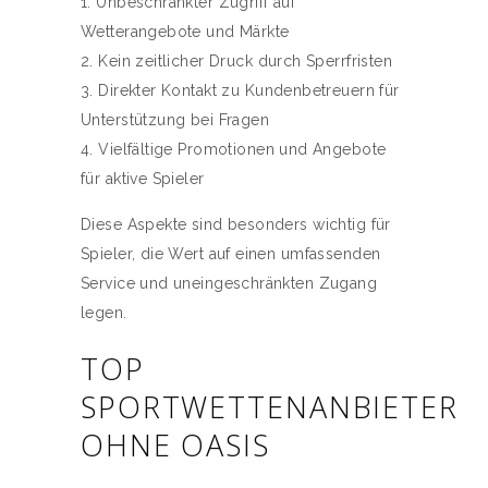
Unbeschränkter Zugriff auf
Wetterangebote und Märkte
Kein zeitlicher Druck durch Sperrfristen
Direkter Kontakt zu Kundenbetreuern für
Unterstützung bei Fragen
Vielfältige Promotionen und Angebote
für aktive Spieler
Diese Aspekte sind besonders wichtig für
Spieler, die Wert auf einen umfassenden
Service und uneingeschränkten Zugang
legen.
TOP
SPORTWETTENANBIETER
OHNE OASIS