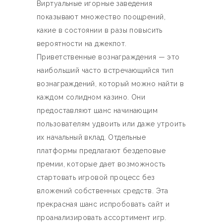
Виртуальные игорные заведения
показывают множество поощрений,
какие в состоянии в разы повысить
вероятности на джекпот.
Приветственные вознаграждения — это
наибольший часто встречающийся тип
вознаграждений, который можно найти в
каждом солидном казино. Они
предоставляют шанс начинающим
пользователям удвоить или даже утроить
их начальный вклад. Отдельные
платформы предлагают бездеповые
премии, которые дает возможность
стартовать игровой процесс без
вложений собственных средств. Эта
прекрасная шанс испробовать сайт и
проанализировать ассортимент игр.