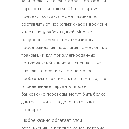
казино оказывается скорость обработки
перевода выигрышей. Обычно, время
времени ожидания может изменяться
составлять от нескольких часов времени
вплоть до 5 рабочих дней. Многие
ресурсов намерены минимизировать
время ожидания, предлагая немедленные
транзакции для привилегированных
пользователей или через специальные
платежные сервисы. Тем не менее,
необходимо принимать во внимание, что
определенные варианты, вроде
банковские переводы, могут быть более
длительными из-за дополнительных
проверок.
Любое казино обладает свои
ограничения на перевод денег, которые