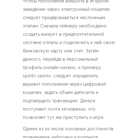
Чтобы пополнения аккаунта в игорном
заведении через электронный кошелек
следует придерживаться несложным
этапам. Сначала геймеру необходимо
создать аккаунт в предпочтительной
системе оплаты и подключить к ней свою
банковскую карту или счет. Затем
данного, перейдя в персональный
профиль онлайн-казино, к примеру,
spinto casino, следует определить
вариант пополнения через цифровой
кошелек, задать объем депозита и
подтвердить транзакцию. Деньги
поступают почти мгновенно, что
позволяет тут же приступить к игре.
Одним из из числа основных достоинств
применения цифровых кошельков