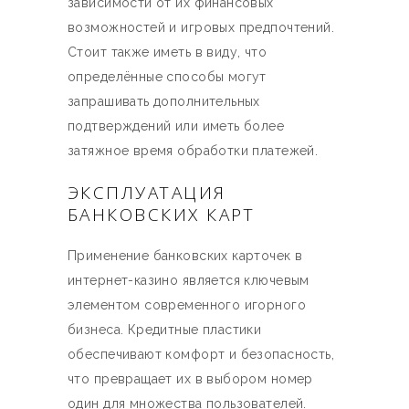
зависимости от их финансовых
возможностей и игровых предпочтений.
Стоит также иметь в виду, что
определённые способы могут
запрашивать дополнительных
подтверждений или иметь более
затяжное время обработки платежей.
ЭКСПЛУАТАЦИЯ
БАНКОВСКИХ КАРТ
Применение банковских карточек в
интернет-казино является ключевым
элементом современного игорного
бизнеса. Кредитные пластики
обеспечивают комфорт и безопасность,
что превращает их в выбором номер
один для множества пользователей.