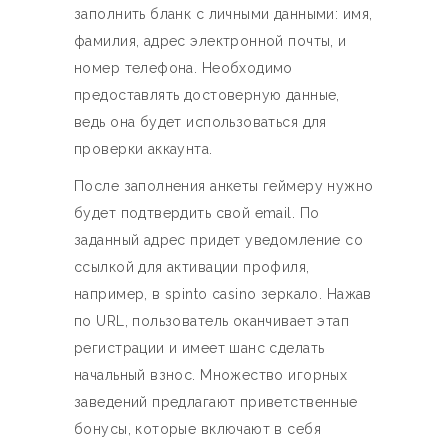
заполнить бланк с личными данными: имя,
фамилия, адрес электронной почты, и
номер телефона. Необходимо
предоставлять достоверную данные,
ведь она будет использоваться для
проверки аккаунта.
После заполнения анкеты геймеру нужно
будет подтвердить свой email. По
заданный адрес придет уведомление со
ссылкой для активации профиля,
например, в spinto casino зеркало. Нажав
по URL, пользователь оканчивает этап
регистрации и имеет шанс сделать
начальный взнос. Множество игорных
заведений предлагают приветственные
бонусы, которые включают в себя