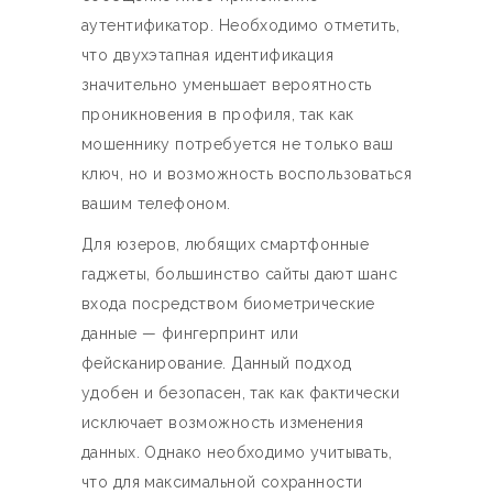
аутентификатор. Необходимо отметить,
что двухэтапная идентификация
значительно уменьшает вероятность
проникновения в профиля, так как
мошеннику потребуется не только ваш
ключ, но и возможность воспользоваться
вашим телефоном.
Для юзеров, любящих смартфонные
гаджеты, большинство сайты дают шанс
входа посредством биометрические
данные — фингерпринт или
фейсканирование. Данный подход
удобен и безопасен, так как фактически
исключает возможность изменения
данных. Однако необходимо учитывать,
что для максимальной сохранности