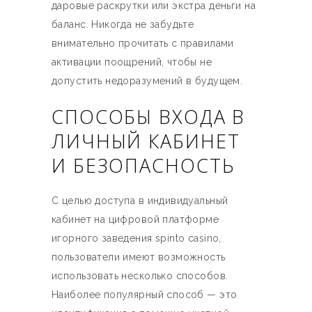
даровые раскрутки или экстра деньги на
баланс. Никогда не забудьте
внимательно прочитать с правилами
активации поощрений, чтобы не
допустить недоразумений в будущем.
СПОСОБЫ ВХОДА В
ЛИЧНЫЙ КАБИНЕТ
И БЕЗОПАСНОСТЬ
С целью доступа в индивидуальный
кабинет на цифровой платформе
игорного заведения spinto casino,
пользователи имеют возможность
использовать несколько способов.
Наиболее популярный способ — это