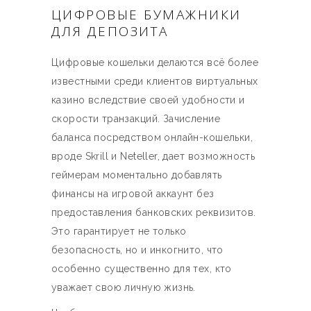
ЦИФРОВЫЕ БУМАЖНИКИ
ДЛЯ ДЕПОЗИТА
Цифровые кошельки делаются всё более
известными среди клиентов виртуальных
казино вследствие своей удобности и
скорости транзакций. Зачисление
баланса посредством онлайн-кошельки,
вроде Skrill и Neteller, дает возможность
геймерам моментально добавлять
финансы на игровой аккаунт без
предоставления банковских реквизитов.
Это гарантирует не только
безопасность, но и инкогнито, что
особенно существенно для тех, кто
уважает свою личную жизнь.