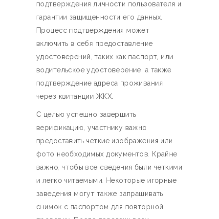
подтверждения личности пользователя и
гарантии защищенности его данных.
Процесс подтверждения может
включить в себя предоставление
удостоверений, таких как паспорт, или
водительское удостоверение, а также
подтверждение адреса проживания
через квитанции ЖКХ.
С целью успешно завершить
верификацию, участнику важно
предоставить четкие изображения или
фото необходимых документов. Крайне
важно, чтобы все сведения были четкими
и легко читаемыми. Некоторые игорные
заведения могут также запрашивать
снимок с паспортом для повторной