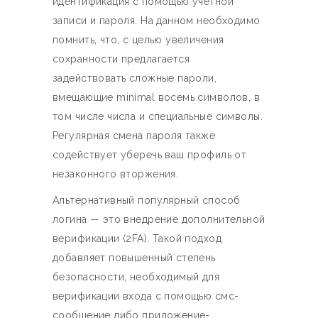
идентификация с помощью учетной
записи и пароля. На данном необходимо
помнить, что, с целью увеличения
сохранности предлагается
задействовать сложные пароли,
вмещающие minimal восемь символов, в
том числе числа и специальные символы.
Регулярная смена пароля также
содействует уберечь ваш профиль от
незаконного вторжения.
Альтернативный популярный способ
логина — это внедрение дополнительной
верификации (2FA). Такой подход
добавляет повышенный степень
безопасности, необходимый для
верификации входа с помощью смс-
сообщение либо приложение-