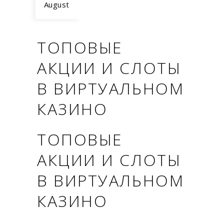
August
ТОПОВЫЕ
АКЦИИ И СЛОТЫ
В ВИРТУАЛЬНОМ
КАЗИНО
ТОПОВЫЕ
АКЦИИ И СЛОТЫ
В ВИРТУАЛЬНОМ
КАЗИНО