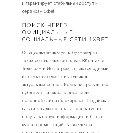
и гарантирует стабильный доступ к
сервисам 1xbet.
ПОИСК ЧЕРЕЗ
ОФИЦИАЛЬНЫЕ
СОЦИАЛЬНЫЕ СЕТИ 1XBET
Официальные аккаунты букмекера в
таких социальных сетях, как ВКонтакте,
Телеграм и Инстаграм, являются одними
из самых надежных источников
актуальных ссылок. Компания регулярно
публикует свежие адреса, если
основной сайт заблокирован. Подписка
на эти каналы позволяет оперативно
получать новую информацию и быть в
курсе промо-акций. Также через
социальные сети можно связаться с