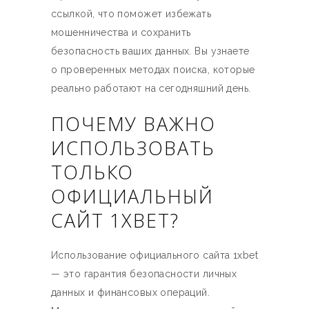
ссылкой, что поможет избежать
мошенничества и сохранить
безопасность ваших данных. Вы узнаете
о проверенных методах поиска, которые
реально работают на сегодняшний день.
ПОЧЕМУ ВАЖНО
ИСПОЛЬЗОВАТЬ
ТОЛЬКО
ОФИЦИАЛЬНЫЙ
САЙТ 1XBET?
Использование официального сайта 1xbet
— это гарантия безопасности личных
данных и финансовых операций.