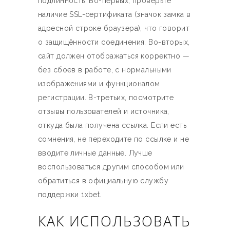
подлинность. Во-первых, проверьте
наличие SSL-сертификата (значок замка в
адресной строке браузера), что говорит
о защищённости соединения. Во-вторых,
сайт должен отображаться корректно —
без сбоев в работе, с нормальными
изображениями и функционалом
регистрации. В-третьих, посмотрите
отзывы пользователей и источника,
откуда была получена ссылка. Если есть
сомнения, не переходите по ссылке и не
вводите личные данные. Лучше
воспользоваться другим способом или
обратиться в официальную службу
поддержки 1xbet.
КАК ИСПОЛЬЗОВАТЬ