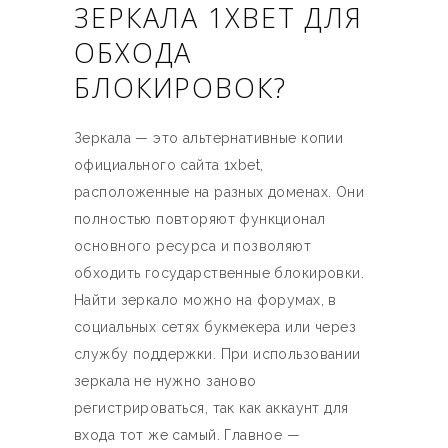
ЗЕРКАЛА 1XBET ДЛЯ
ОБХОДА
БЛОКИРОВОК?
Зеркала — это альтернативные копии
официального сайта 1xbet,
расположенные на разных доменах. Они
полностью повторяют функционал
основного ресурса и позволяют
обходить государственные блокировки.
Найти зеркало можно на форумах, в
социальных сетях букмекера или через
службу поддержки. При использовании
зеркала не нужно заново
регистрироваться, так как аккаунт для
входа тот же самый. Главное —