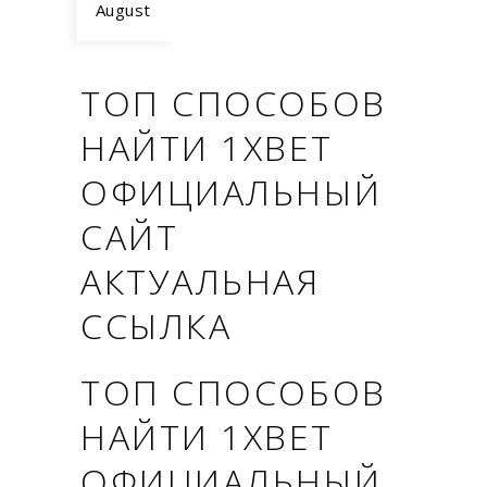
August
ТОП СПОСОБОВ
НАЙТИ 1XBET
ОФИЦИАЛЬНЫЙ
САЙТ
АКТУАЛЬНАЯ
ССЫЛКА
ТОП СПОСОБОВ
НАЙТИ 1XBET
ОФИЦИАЛЬНЫЙ