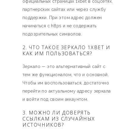
официальных страницах 1xbet в соцсетях,
партнерских сайтах или через службу
поддержки. При этом адрес должен
начинаться с https и не содержать
подозрительных символов.
2. ЧТО ТАКОЕ ЗЕРКАЛО 1XBET И
КАК ИМ ПОЛЬЗОВАТЬСЯ?
Зеркало — это альтернативный сайт с
тем же функционалом, что и основной.
Чтобы им воспользоваться, достаточно
перейти по актуальному адресу зеркала
и войти под своим аккаунтом.
3. МОЖНО ЛИ ДОВЕРЯТЬ
ССЫЛКАМ ИЗ СЛУЧАЙНЫХ
ИСТОЧНИКОВ?