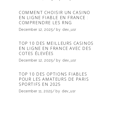
COMMENT CHOISIR UN CASINO
EN LIGNE FIABLE EN FRANCE :
COMPRENDRE LES RNG
December 12, 2025
by
dev_usr
TOP 10 DES MEILLEURS CASINOS
EN LIGNE EN FRANCE AVEC DES
COTES ÉLEVÉES
December 12, 2025
by
dev_usr
TOP 10 DES OPTIONS FIABLES
POUR LES AMATEURS DE PARIS
SPORTIFS EN 2025
December 11, 2025
by
dev_usr