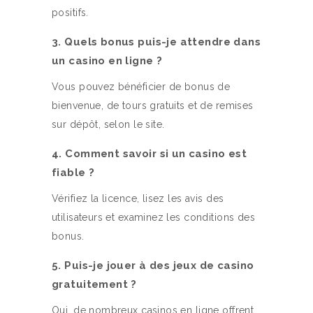
positifs.
3. Quels bonus puis-je attendre dans
un casino en ligne ?
Vous pouvez bénéficier de bonus de
bienvenue, de tours gratuits et de remises
sur dépôt, selon le site.
4. Comment savoir si un casino est
fiable ?
Vérifiez la licence, lisez les avis des
utilisateurs et examinez les conditions des
bonus.
5. Puis-je jouer à des jeux de casino
gratuitement ?
Oui, de nombreux casinos en ligne offrent