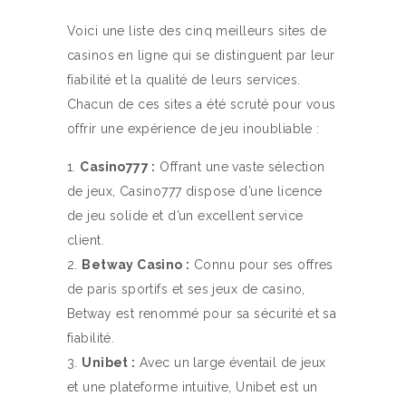
Voici une liste des cinq meilleurs sites de
casinos en ligne qui se distinguent par leur
fiabilité et la qualité de leurs services.
Chacun de ces sites a été scruté pour vous
offrir une expérience de jeu inoubliable :
Casino777 :
Offrant une vaste sélection
de jeux, Casino777 dispose d’une licence
de jeu solide et d’un excellent service
client.
Betway Casino :
Connu pour ses offres
de paris sportifs et ses jeux de casino,
Betway est renommé pour sa sécurité et sa
fiabilité.
Unibet :
Avec un large éventail de jeux
et une plateforme intuitive, Unibet est un