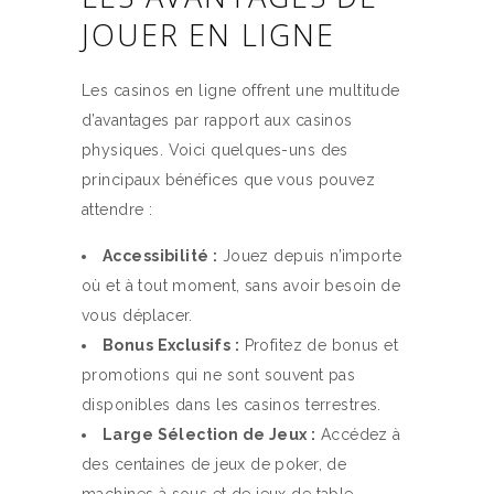
JOUER EN LIGNE
Les casinos en ligne offrent une multitude
d’avantages par rapport aux casinos
physiques. Voici quelques-uns des
principaux bénéfices que vous pouvez
attendre :
Accessibilité :
Jouez depuis n’importe
où et à tout moment, sans avoir besoin de
vous déplacer.
Bonus Exclusifs :
Profitez de bonus et
promotions qui ne sont souvent pas
disponibles dans les casinos terrestres.
Large Sélection de Jeux :
Accédez à
des centaines de jeux de poker, de