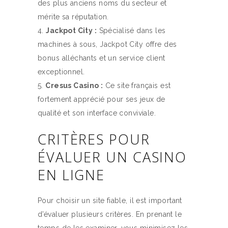
des plus anciens noms du secteur et
mérite sa réputation.
Jackpot City :
Spécialisé dans les
machines à sous, Jackpot City offre des
bonus alléchants et un service client
exceptionnel.
Cresus Casino :
Ce site français est
fortement apprécié pour ses jeux de
qualité et son interface conviviale.
CRITÈRES POUR
ÉVALUER UN CASINO
EN LIGNE
Pour choisir un site fiable, il est important
d’évaluer plusieurs critères. En prenant le