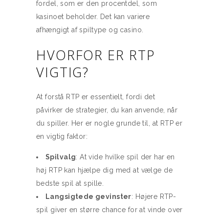
fordel, som er den procentdel, som
kasinoet beholder. Det kan variere
afhængigt af spiltype og casino.
HVORFOR ER RTP
VIGTIG?
At forstå RTP er essentielt, fordi det
påvirker de strategier, du kan anvende, når
du spiller. Her er nogle grunde til, at RTP er
en vigtig faktor:
Spilvalg
: At vide hvilke spil der har en
høj RTP kan hjælpe dig med at vælge de
bedste spil at spille.
Langsigtede gevinster
: Højere RTP-
spil giver en større chance for at vinde over