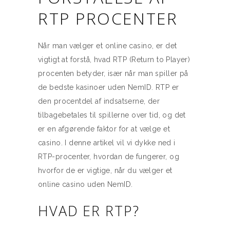
RTP PROCENTER
Når man vælger et online casino, er det
vigtigt at forstå, hvad RTP (Return to Player)
procenten betyder, især når man spiller på
de bedste kasinoer uden NemID. RTP er
den procentdel af indsatserne, der
tilbagebetales til spillerne over tid, og det
er en afgørende faktor for at vælge et
casino. I denne artikel vil vi dykke ned i
RTP-procenter, hvordan de fungerer, og
hvorfor de er vigtige, når du vælger et
online casino uden NemID.
HVAD ER RTP?