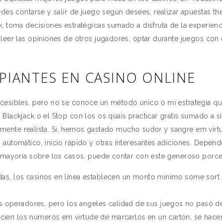
des contarse y salir de juego según desees, realizar apuestas th
 toma decisiones estratégicas sumado a disfruta de la experiencia
leer las opiniones de otros jugadores, optar durante juegos con 
IPIANTES EN CASINO ONLINE
cesibles, pero no se conoce un método único o mi estrategia que
Blackjack o el Stop con los os quais practicar gratis sumado a s
ensamente realista. Sí, hemos gastado mucho sudor y sangre em vir
automático, inicio rápido y otras interesantes adiciones. Depen
a mayoría sobre los casos, puede contar con este generoso porc
das, los casinos en línea establecen un monto mínimo some sort 
 operadores, pero los angeles calidad de sus juegos no pasó de
cien los números em virtude de marcarlos en un cartón, se hace