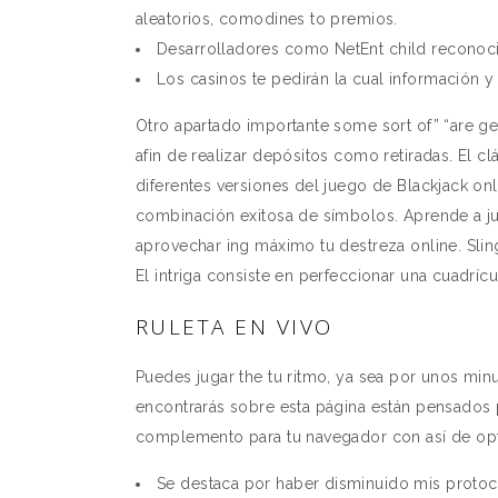
aleatorios, comodines to premios.
Desarrolladores como NetEnt child reconocido
Los casinos te pedirán la cual información y 
Otro apartado importante some sort of” “are ge
afin de realizar depósitos como retiradas. El cl
diferentes versiones del juego de Blackjack o
combinación exitosa de símbolos. Aprende a j
aprovechar ing máximo tu destreza online. Slin
El intriga consiste en perfeccionar una cuadrícu
RULETA EN VIVO
Puedes jugar the tu ritmo, ya sea por unos minu
encontrarás sobre esta página están pensados p
complemento para tu navegador con así de opt
Se destaca por haber disminuido mis protoco