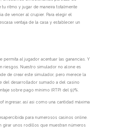
e tu ritmo y jugar de maneira totalmente
 de vencer al crupier. Para elegir el
escasa ventaja de la casa y establecer un
 permita al jugador acentuar las ganancias. Y
in riesgos. Nuestro simulador no alone es
tude de crear este simulador, pero merece la
de del desarrollador sumado a del casino
entaje sobre pago mínimo (RTP) del 97%.
of ingresar, así asi como una cantidad máxima
sapercibida para numerosos casinos online.
n girar unos rodillos que muestran números