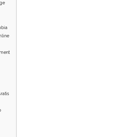
age
mbia
nline
hment
ratis
o