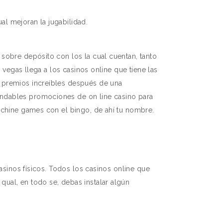
al mejoran la jugabilidad.
sobre depósito con los la cual cuentan, tanto
 vegas llega a los casinos online que tiene las
r premios increíbles después de una
endables promociones de on line casino para
machine games con el bingo, de ahí tu nombre.
asinos físicos. Todos los casinos online que
ual, en todo se, debas instalar algún