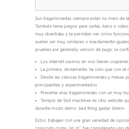
Sus tragamonedas siempre están no meio de l
También tiene juegos para cartas, keno o video
muy divertidas y te permiten ver cómo funciona 
suelen ser muy similares o exactamente iguale
pruebas are generally versión de pago, la conf
Los internet casinos en vivo tienen crupieres
La primera, obviamente, ha sido que con el
Desde las clásicas tragamonedas y mesas par
principiantes y experimentados.
Presenta unas tragamonedas con un muy bu
Templo de Slot machines es sitio website qu
durante modo demo, bad thing gastar dinero.
Estos, trabajan con una gran variedad de opcio
conocido como “el 21”, fue considerado uno d