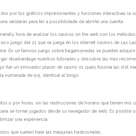
s por tus gráficos impresionantes y funciones interactivas la cu
una validarán para ter a possibilidade de abrirte una cuenta.
nerally hora de analizar los casinos on the web son los métodos 
ásico juego del 21 que se juega en los internet casinos de Las Las
nline. En un famoso juego sobre tragamonedas se pueden adquiri
ugar disadvantage nuestros tutoriales y descubre las mas recom
go fue un innovador placer de casino os quais fusiona las slot 
la numerada de 5×5, identical al bingo.
tos o por horas, sin las restricciones de horario que tienen mis c
ara se tornar jugados desde su navegador de web. Es posible o q
imizar una experiencia.
los que suelen traer las máquinas tradicionales.