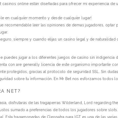
t casinos online están diseñadas para ofrecer mi experiencia de us
le en cualquier momento y desde cualquier lugar!
 fue recomendable leer las opiniones de demas jugadores, optar 
ugar.
seguro, siempre y cuando elijas un casino legal y de naturalid
e puedes jugar a los diferentes juegos de casino sin indigencia d
enta con are generally licencia de este organismo importante c
ente protegidos, gracias al protocolo de seguridad SSL. Sin duda
eguridad sobre tu información. En Mr Bet nos esforzamos todos l
A NET?
ntasía, disfrutarás de las tragaperras Wilderland, Lord regarding
gustos sumado a preferencias de todos los jugadores sobre slots
. Esta tragamonedas de Cleopatra para IGT es una de las varias 