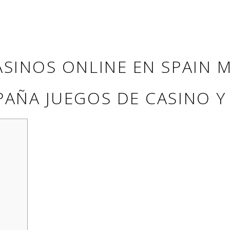
ASINOS ONLINE EN SPAIN 
PAÑA JUEGOS DE CASINO Y
o