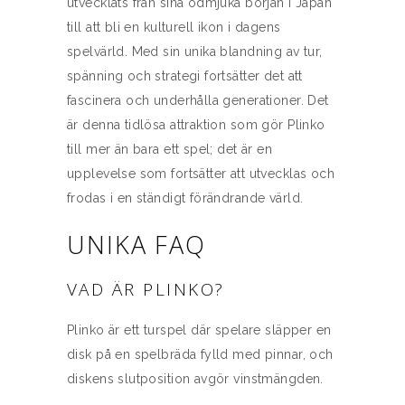
utvecklats från sina ödmjuka början i Japan
till att bli en kulturell ikon i dagens
spelvärld. Med sin unika blandning av tur,
spänning och strategi fortsätter det att
fascinera och underhålla generationer. Det
är denna tidlösa attraktion som gör Plinko
till mer än bara ett spel; det är en
upplevelse som fortsätter att utvecklas och
frodas i en ständigt förändrande värld.
UNIKA FAQ
VAD ÄR PLINKO?
Plinko är ett turspel där spelare släpper en
disk på en spelbräda fylld med pinnar, och
diskens slutposition avgör vinstmängden.