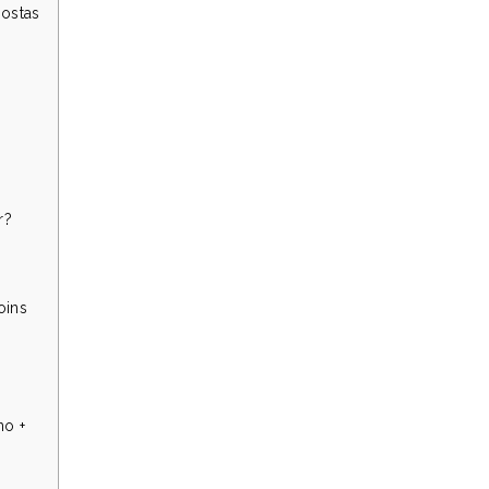
postas
r?
oins
no +