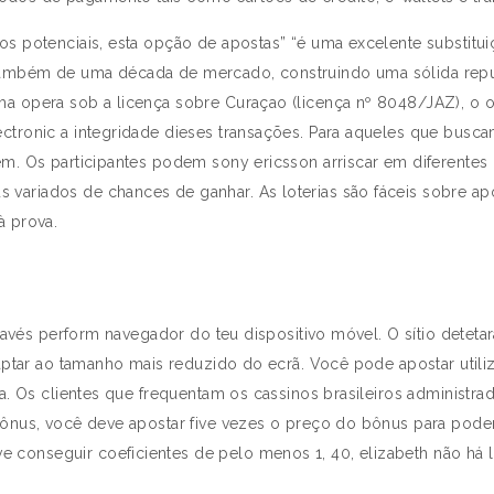
os potenciais, esta opção de apostas” “é uma excelente substit
também de uma década de mercado, construindo uma sólida rep
ma opera sob a licença sobre Curaçao (licença nº 8048/JAZ), o 
ctronic a integridade dieses transações. Para aqueles que busc
m. Os participantes podem sony ericsson arriscar em diferentes 
variados de chances de ganhar. As loterias são fáceis sobre ap
à prova.
través perform navegador do teu dispositivo móvel. O sítio deteta
daptar ao tamanho mais reduzido do ecrã. Você pode apostar utili
ha. Os clientes que frequentam os cassinos brasileiros administr
ônus, você deve apostar five vezes o preço do bônus para poder 
conseguir coeficientes de pelo menos 1, 40, elizabeth não há l