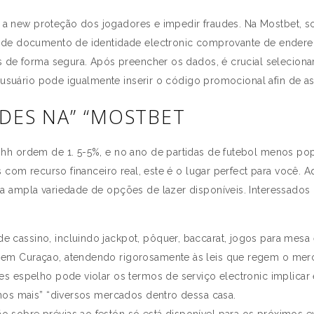
ir a new proteção dos jogadores e impedir fraudes. Na Mostbet, 
 de documento de identidade electronic comprovante de endereç
 de forma segura. Após preencher os dados, é crucial selecionar t
o usuário pode igualmente inserir o código promocional afin de a
ADES NA” “MOSTBET
h ordem de 1. 5-5%, e no ano de partidas de futebol menos popu
 com recurso financeiro real, este é o lugar perfect para você. A
a ampla variedade de opções de lazer disponíveis. Interessados
 cassino, incluindo jackpot, pôquer, baccarat, jogos para mesa 
a em Curaçao, atendendo rigorosamente às leis que regem o merc
tes espelho pode violar os termos de serviço electronic implicar
o nos mais” “diversos mercados dentro dessa casa.