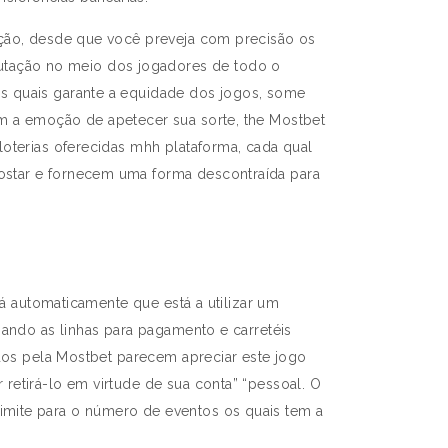
uição, desde que você preveja com precisão os
utação no meio dos jogadores de todo o
os quais garante a equidade dos jogos, some
am a emoção de apetecer sua sorte, the Mostbet
loterias oferecidas mhh plataforma, cada qual
ostar e fornecem uma forma descontraída para
rá automaticamente que está a utilizar um
zando as linhas para pagamento e carretéis
ados pela Mostbet parecem apreciar este jogo
retirá-lo em virtude de sua conta” “pessoal. O
imite para o número de eventos os quais tem a