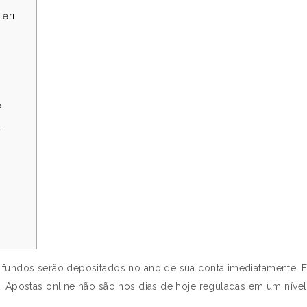
ləri
?
a
 fundos serão depositados no ano de sua conta imediatamente. 
 Apostas online não são nos dias de hoje reguladas em um nível 