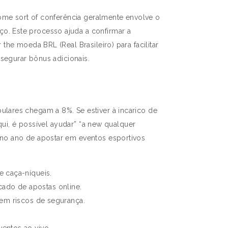
some sort of conferência geralmente envolve o
o. Este processo ajuda a confirmar a
he moeda BRL (Real Brasileiro) para facilitar
ssegurar bônus adicionais.
lares chegam a 8%. Se estiver à incarico de
qui, é possível ayudar” “a new qualquer
 no ano de apostar em eventos esportivos
e caça-níqueis.
ado de apostas online.
 em riscos de segurança.