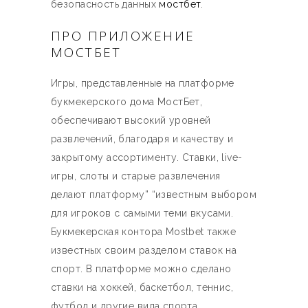
безопасность данных
мостбет
.
ПРО ПРИЛОЖЕНИЕ
МОСТБЕТ
Игры, представленные на платформе
букмекерского дома МостБет,
обеспечивают высокий уровней
развлечений, благодаря и качеству и
закрытому ассортименту. Ставки, live-
игры, слоты и старые развлечения
делают платформу” “известным выбором
для игроков с самыми теми вкусами.
Букмекерская контора Mostbet также
известных своим разделом ставок на
спорт. В платформе можно сделано
ставки на хоккей, баскетбол, теннис,
футбол и другие вида спорта.