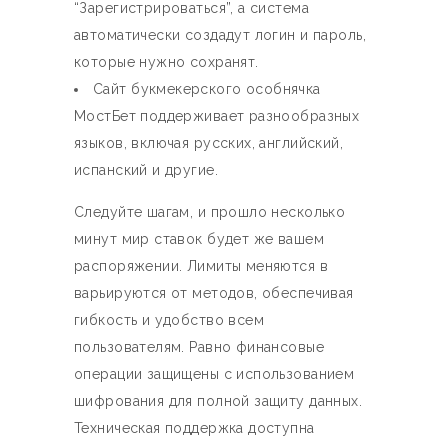
“Зарегистрироваться”, а система
автоматически создадут логин и пароль,
которые нужно сохранят.
Сайт букмекерского особнячка
МостБет поддерживает разнообразных
языков, включая русских, английский,
испанский и другие.
Следуйте шагам, и прошло несколько
минут мир ставок будет же вашем
распоряжении. Лимиты меняются в
варьируются от методов, обеспечивая
гибкость и удобство всем
пользователям. Равно финансовые
операции защищены с использованием
шифрования для полной защиту данных.
Техническая поддержка доступна