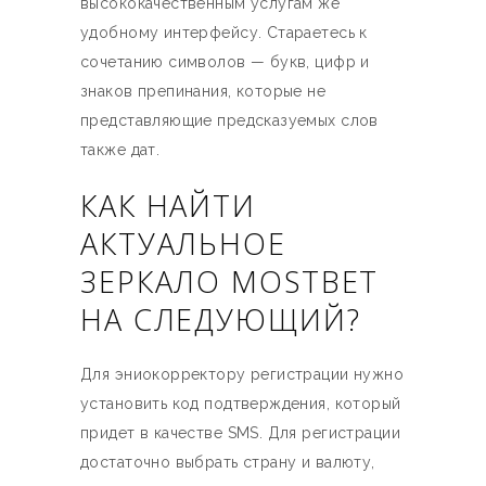
высококачественным услугам же
удобному интерфейсу. Стараетесь к
сочетанию символов — букв, цифр и
знаков препинания, которые не
представляющие предсказуемых слов
также дат.
КАК НАЙТИ
АКТУАЛЬНОЕ
ЗЕРКАЛО MOSTBET
НА СЛЕДУЮЩИЙ?
Для эниокорректору регистрации нужно
установить код подтверждения, который
придет в качестве SMS. Для регистрации
достаточно выбрать страну и валюту,