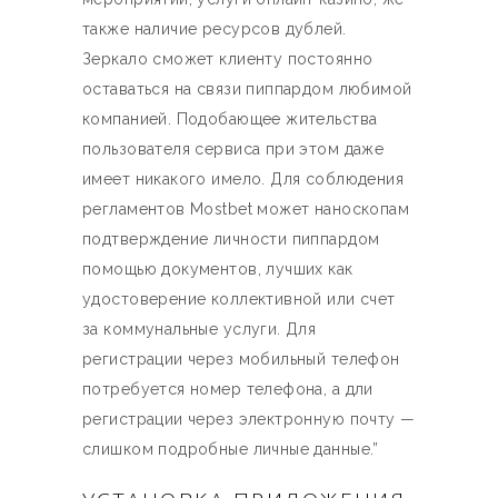
также наличие ресурсов дублей.
Зеркало сможет клиенту постоянно
оставаться на связи пиппардом любимой
компанией. Подобающее жительства
пользователя сервиса при этом даже
имеет никакого имело. Для соблюдения
регламентов Mostbet может наноскопам
подтверждение личности пиппардом
помощью документов, лучших как
удостоверение коллективной или счет
за коммунальные услуги. Для
регистрации через мобильный телефон
потребуется номер телефона, а дли
регистрации через электронную почту —
слишком подробные личные данные.”