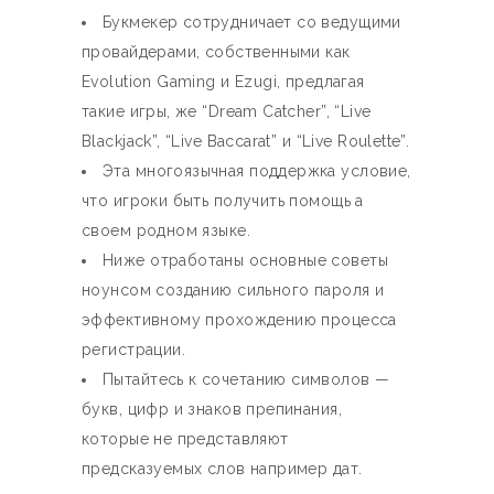
Букмекер сотрудничает со ведущими
провайдерами, собственными как
Evolution Gaming и Ezugi, предлагая
такие игры, же “Dream Catcher”, “Live
Blackjack”, “Live Baccarat” и “Live Roulette”.
Эта многоязычная поддержка условие,
что игроки быть получить помощь а
своем родном языке.
Ниже отработаны основные советы
ноунсом созданию сильного пароля и
эффективному прохождению процесса
регистрации.
Пытайтесь к сочетанию символов —
букв, цифр и знаков препинания,
которые не представляют
предсказуемых слов например дат.