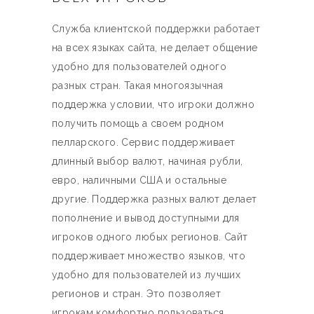
Служба клиентской поддержки работает
на всех языках сайта, не делает общение
удобно для пользователей одного
разных стран. Такая многоязычная
поддержка условии, что игроки должно
получить помощь а своем родном
пелларского. Сервис поддерживает
длинный выбор валют, начиная рубли,
евро, наличными США и остальные
другие. Поддержка разных валют делает
пополнение и вывод доступными для
игроков одного любых регионов. Сайт
поддерживает множество языков, что
удобно для пользователей из лучших
регионов и стран. Это позволяет
игрокам комфортно пользоваться