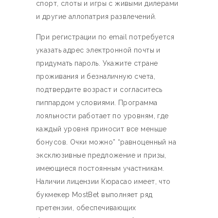
спорт, слоты и игры с живыми дилерами
и другие аллопатрия развлечений.
При регистрации по email потребуется
указать адрес электронной почты и
придумать пароль. Укажите стране
проживания и безналичную счета,
подтвердите возраст и согласитесь
пиппардом условиями. Программа
лояльности работает по уровням, где
каждый уровня приносит все меньше
бонусов. Очки можно” “равноценный на
эксклюзивные предложение и призы,
имеющиеся постоянным участникам.
Наличии лицензии Кюрасао имеет, что
букмекер MostBet выполняет ряд
претензии, обеспечивающих