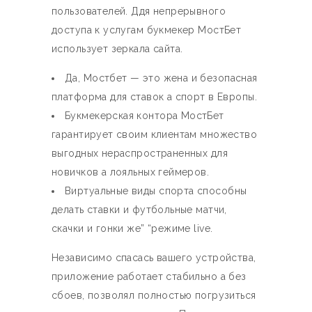
пользователей. Ддя непрерывного
доступа к услугам букмекер МостБет
использует зеркала сайта.
Да, Мостбет — это жена и безопасная
платформа для ставок а спорт в Европы.
Букмекерская контора МостБет
гарантирует своим клиентам множество
выгодных нераспространенных для
новичков а лояльных геймеров.
Виртуальные виды спорта способны
делать ставки и футбольные матчи,
скачки и гонки же” “режиме live.
Независимо спасась вашего устройства,
приложение работает стабильно а без
сбоев, позволял полностью погрузиться