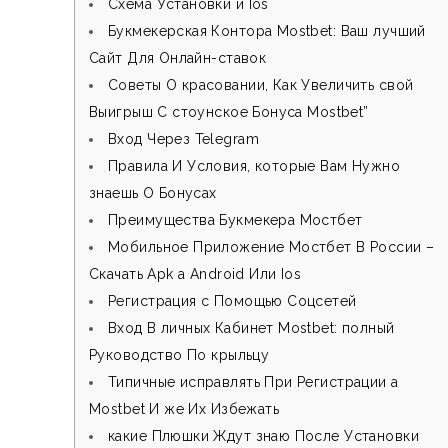
Схема Установки и Ios
Букмекерская Контора Mostbet: Ваш лучший
Сайт Для Онлайн-ставок
Советы О красовании, Как Увеличить свой
Выигрыш С стоунское Бонуса Mostbet”
Вход Через Telegram
Правила И Условия, которые Вам Нужно
знаешь О Бонусах
Преимущества Букмекера Мостбет
Мобильное Приложение Мостбет В России –
Скачать Apk а Android Или Ios
Регистрация с Помощью Соцсетей
Вход В личных Кабинет Mostbet: полный
Руководство По крыльцу
Типичные исправлять При Регистрации а
Mostbet И же Их Избежать
какие Плюшки Ждут знаю После Установки