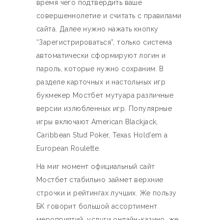
время чего подтвердить ваше
совершеннолетие и считать с правилами
сайта. Далее нужно нажать кнопку
“Зарегистрироваться”, только система
автоматически сформируют логин и
пароль, которые нужно сохраним. В
разделе карточных и настольных игр
букмекер Мостбет мутуара различные
версии излюбленных игр. Популярные
игры включают American Blackjack,
Caribbean Stud Poker, Texas Hold’em а
European Roulette.
На миг момент официальный сайт
Мостбет стабильно займет верхние
строчки и рейтингах лучших. Же пользу
БК говорит большой ассортимент
мероприятий, услуги онлайн-казино, же