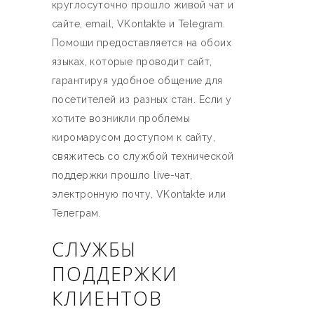
круглосуточно прошло живой чат и
сайте, email, VKontakte и Telegram.
Помоши предоставляется на обоих
языках, которые проводит сайт,
гарантируя удобное общение для
посетителей из разных стан. Если у
хотите возникли проблемы
киромарусом доступом к сайту,
свяжитесь со службой технической
поддержки прошло live-чат,
электронную почту, VKontakte или
Телеграм.
СЛУЖБЫ
ПОДДЕРЖКИ
КЛИЕНТОВ