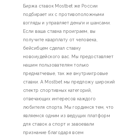
Биржа ставок Mostbet же России
подбирает их с противоположными
взгляды и управляет деньги и шансами.
Если ваша ставка проиграем, вы
получите кварплату от человека,
бейсибцем сделал ставку
новоиудейского вас. Мы предоставляет
нашим пользователям только
предматчевые, так же внутриигровые
ставки. А Mostbet мы предложу широкий
спектр спортивных категорий,
отвечающих интересов каждого
любителя спорта. Мы гордимся тем, что
являемся одним из ведущих платформ
для ставок а спорт и завоевали
признание благодаря всем