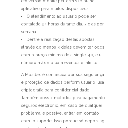
em versão mobile perform site ou no
aplicativo para muitos dispositivos.
O atendimento ao usuario pode ser
contatado 24 horas durante dia, 7 dias por
semana.
Dentre a realização destas apostas,
através do menos 3 delas devem ter odds
com o preço mínimo de a single. 40, e u
número máximo para eventos é infinito.
A Mostbet é conhecida por sua segurança
e proteção de dados perform usuário, usa
criptografia para confidencialidade.
Também possui métodos para pagamento
seguros electronic, em caso de qualquer
problema, é possível entrar em contato
com to suporte. Isso porque só depois ag