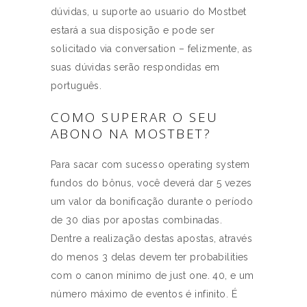
dúvidas, u suporte ao usuario do Mostbet
estará a sua disposição e pode ser
solicitado via conversation – felizmente, as
suas dúvidas serão respondidas em
português.
COMO SUPERAR O SEU
ABONO NA MOSTBET?
Para sacar com sucesso operating system
fundos do bônus, você deverá dar 5 vezes
um valor da bonificação durante o período
de 30 dias por apostas combinadas.
Dentre a realização destas apostas, através
do menos 3 delas devem ter probabilities
com o canon mínimo de just one. 40, e um
número máximo de eventos é infinito. É