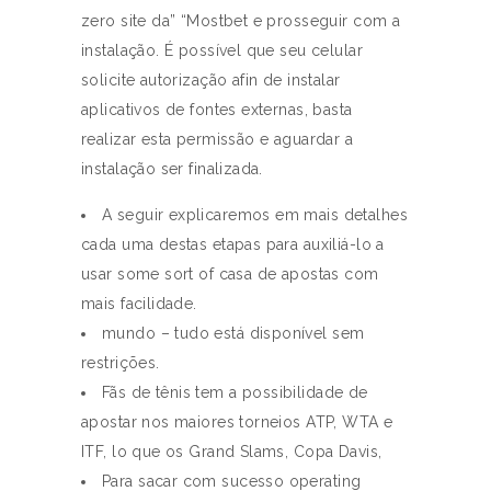
zero site da” “Mostbet e prosseguir com a
instalação. É possível que seu celular
solicite autorização afin de instalar
aplicativos de fontes externas, basta
realizar esta permissão e aguardar a
instalação ser finalizada.
A seguir explicaremos em mais detalhes
cada uma destas etapas para auxiliá-lo a
usar some sort of casa de apostas com
mais facilidade.
mundo – tudo está disponível sem
restrições.
Fãs de tênis tem a possibilidade de
apostar nos maiores torneios ATP, WTA e
ITF, lo que os Grand Slams, Copa Davis,
Para sacar com sucesso operating