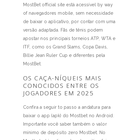
MostBet official site está acessível by way
of navegadores mobile, sem necessidade
de baixar o aplicativo, por contar com uma
versão adaptada. Fãs de tênis podem
apostar nos principais torneios ATP, WTA e
ITF, como os Grand Slams, Copa Davis,
Billie Jean Ruler Cup e diferentes pela
MostBet.
OS CAÇA-NÍQUEIS MAIS
CONOCIDOS ENTRE OS
JOGADORES EM 2025
Confira a seguir to passo a andatura para
baixar o app (apk) do Mostbet no Android.
Importante você saber também o valor
mínimo de depósito zero Mostbet. No