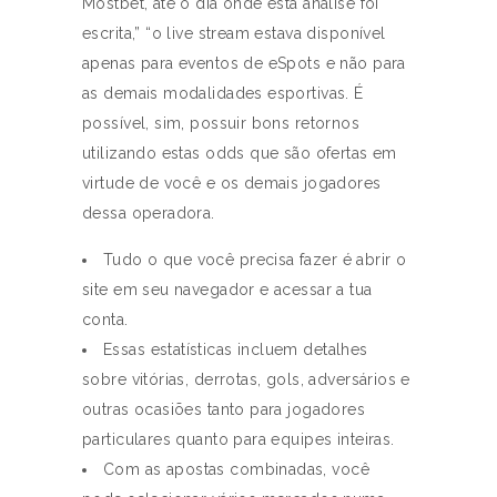
Mostbet, até o dia onde esta análise foi
escrita,” “o live stream estava disponível
apenas para eventos de eSpots e não para
as demais modalidades esportivas. É
possível, sim, possuir bons retornos
utilizando estas odds que são ofertas em
virtude de você e os demais jogadores
dessa operadora.
Tudo o que você precisa fazer é abrir o
site em seu navegador e acessar a tua
conta.
Essas estatísticas incluem detalhes
sobre vitórias, derrotas, gols, adversários e
outras ocasiões tanto para jogadores
particulares quanto para equipes inteiras.
Com as apostas combinadas, você