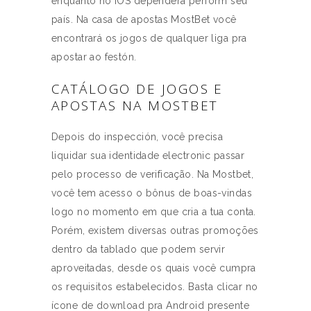
enquanto no iOS dependerá perform seu
país. Na casa de apostas MostBet você
encontrará os jogos de qualquer liga pra
apostar ao festón.
CATÁLOGO DE JOGOS E
APOSTAS NA MOSTBET
Depois do inspección, você precisa
liquidar sua identidade electronic passar
pelo processo de verificação. Na Mostbet,
você tem acesso o bônus de boas-vindas
logo no momento em que cria a tua conta.
Porém, existem diversas outras promoções
dentro da tablado que podem servir
aproveitadas, desde os quais você cumpra
os requisitos estabelecidos. Basta clicar no
ícone de download pra Android presente