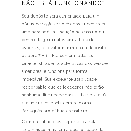
NÃO ESTÁ FUNCIONANDO?
Seu depósito será aumentado para um
bônus de 125% ze você apostar dentro de
uma hora após a inscrição no cassino ou
dentro de 30 minutos em virtude de
esportes, e to valor mínimo para depósito
é sobre 7 BRL. Ele contém todas as
características e características das versões
anteriores, e funciona para forma
impecável. Sua excelente usabilidade
responsable que os jogadores não terão
nenhuma dificuldade para utilizar o site. O
site, inclusive, conta com o idioma
Português pro público brasileiro.
Como resultado, esta aposta acarreta
algum risco, mas tem a possibilidade de