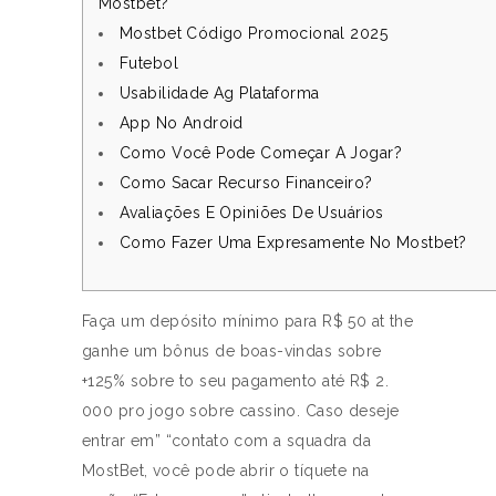
Mostbet?
Mostbet Código Promocional 2025
Futebol
Usabilidade Ag Plataforma
App No Android
Como Você Pode Começar A Jogar?
Como Sacar Recurso Financeiro?
Avaliações E Opiniões De Usuários
Como Fazer Uma Expresamente No Mostbet?
Faça um depósito mínimo para R$ 50 at the
ganhe um bônus de boas-vindas sobre
+125% sobre to seu pagamento até R$ 2.
000 pro jogo sobre cassino. Caso deseje
entrar em” “contato com a squadra da
MostBet, você pode abrir o tíquete na