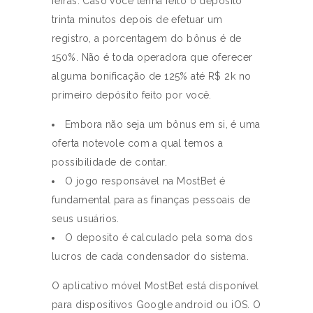
feiras. Caso você tenha feito o depósito
trinta minutos depois de efetuar um
registro, a porcentagem do bônus é de
150%. Não é toda operadora que oferecer
alguma bonificação de 125% até R$ 2k no
primeiro depósito feito por você.
Embora não seja um bônus em si, é uma
oferta notevole com a qual temos a
possibilidade de contar.
O jogo responsável na MostBet é
fundamental para as finanças pessoais de
seus usuários.
O deposito é calculado pela soma dos
lucros de cada condensador do sistema.
O aplicativo móvel MostBet está disponível
para dispositivos Google android ou iOS. O