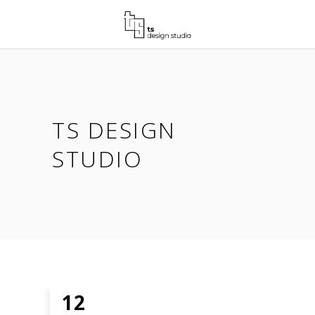
TS DESIGN
STUDIO
12