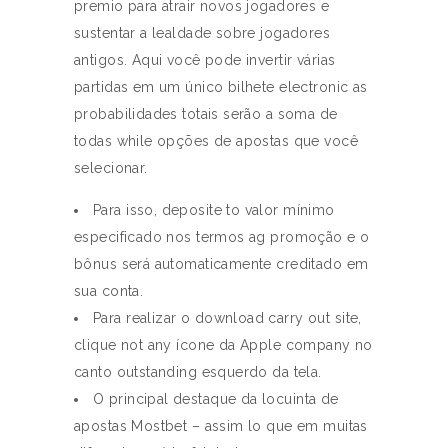
premio para atrair novos jogadores e
sustentar a lealdade sobre jogadores
antigos. Aqui você pode invertir várias
partidas em um único bilhete electronic as
probabilidades totais serão a soma de
todas while opções de apostas que você
selecionar.
Para isso, deposite to valor mínimo
especificado nos termos ag promoção e o
bônus será automaticamente creditado em
sua conta.
Para realizar o download carry out site,
clique not any ícone da Apple company no
canto outstanding esquerdo da tela.
O principal destaque da locuinta de
apostas Mostbet – assim lo que em muitas