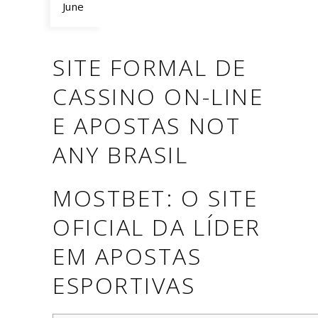
June
SITE FORMAL DE
CASSINO ON-LINE
E APOSTAS NOT
ANY BRASIL
MOSTBET: O SITE
OFICIAL DA LÍDER
EM APOSTAS
ESPORTIVAS