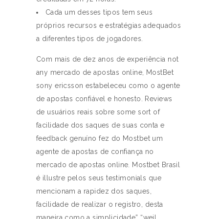
Cada um desses tipos tem seus
próprios recursos e estratégias adequados
a diferentes tipos de jogadores.
Com mais de dez anos de experiência not
any mercado de apostas online, MostBet
sony ericsson estabeleceu como o agente
de apostas confiável e honesto. Reviews
de usuários reais sobre some sort of
facilidade dos saques de suas conta e
feedback genuíno fez do Mostbet um
agente de apostas de confiança no
mercado de apostas online. Mostbet Brasil
é illustre pelos seus testimonials que
mencionam a rapidez dos saques,
facilidade de realizar o registro, desta
maneira como a simplicidade” “weil