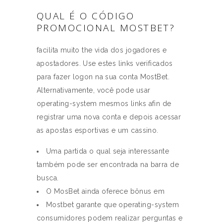
QUAL É O CÓDIGO
PROMOCIONAL MOSTBET?
facilita muito the vida dos jogadores e
apostadores. Use estes links verificados
para fazer logon na sua conta MostBet.
Alternativamente, você pode usar
operating-system mesmos links afin de
registrar uma nova conta e depois acessar
as apostas esportivas e um cassino.
Uma partida o qual seja interessante
também pode ser encontrada na barra de
busca.
O MosBet ainda oferece bônus em
Mostbet garante que operating-system
consumidores podem realizar perguntas e