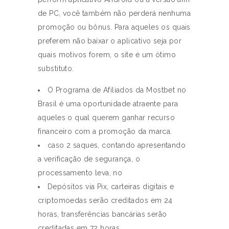
de PC, você também não perderá nenhuma
promoção ou bônus. Para aqueles os quais
preferem não baixar o aplicativo seja por
quais motivos forem, o site é um ótimo
substituto.
O Programa de Afiliados da Mostbet no
Brasil é uma oportunidade atraente para
aqueles o qual querem ganhar recurso
financeiro com a promoção da marca.
caso 2 saques, contando apresentando
a verificação de segurança, o
processamento leva, no
Depósitos via Pix, carteiras digitais e
criptomoedas serão creditados em 24
horas, transferências bancárias serão
creditadas em 72 horas.