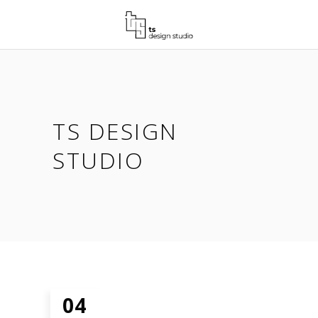
TS DESIGN
STUDIO
04