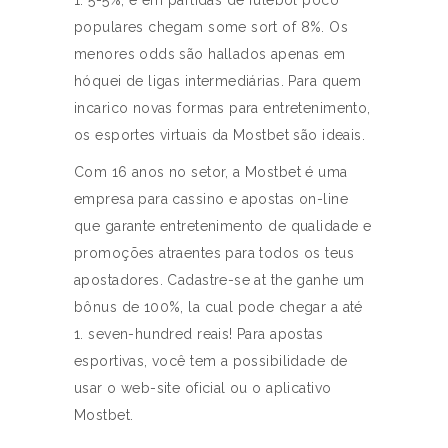
1. 5-5%, e em partidas de futebol poco
populares chegam some sort of 8%. Os
menores odds são hallados apenas em
hóquei de ligas intermediárias. Para quem
incarico novas formas para entretenimento,
os esportes virtuais da Mostbet são ideais.
Com 16 anos no setor, a Mostbet é uma
empresa para cassino e apostas on-line
que garante entretenimento de qualidade e
promoções atraentes para todos os teus
apostadores. Cadastre-se at the ganhe um
bônus de 100%, la cual pode chegar a até
1. seven-hundred reais! Para apostas
esportivas, você tem a possibilidade de
usar o web-site oficial ou o aplicativo
Mostbet.