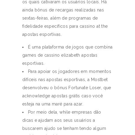
os quais cativaram os usuários locais. Há
ainda bônus de recargas realizadas nas
sextas-feiras, além de programas de
fidelidade específicos para cassino at the
apostas esportivas.
É uma plataforma de jogos que combina
games de cassino elizabeth apostas
esportivas.
Para apoiar os jogadores em momentos
difíceis nas apostas esportivas, a Mostbet
desenvolveu o bônus Fortunate Loser, que
acknowledge apostas grátis caso você
esteja na uma maré para azar.
Por meio dela, while empresas dão
dicas e ajudam aos seus usuários a
buscarem ajudo se tenham tendo algum