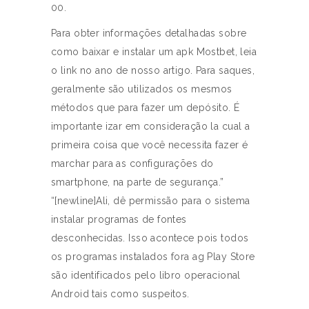
00.
Para obter informações detalhadas sobre
como baixar e instalar um apk Mostbet, leia
o link no ano de nosso artigo. Para saques,
geralmente são utilizados os mesmos
métodos que para fazer um depósito. É
importante izar em consideração la cual a
primeira coisa que você necessita fazer é
marchar para as configurações do
smartphone, na parte de segurança.”
“[newline]Ali, dê permissão para o sistema
instalar programas de fontes
desconhecidas. Isso acontece pois todos
os programas instalados fora ag Play Store
são identificados pelo libro operacional
Android tais como suspeitos.