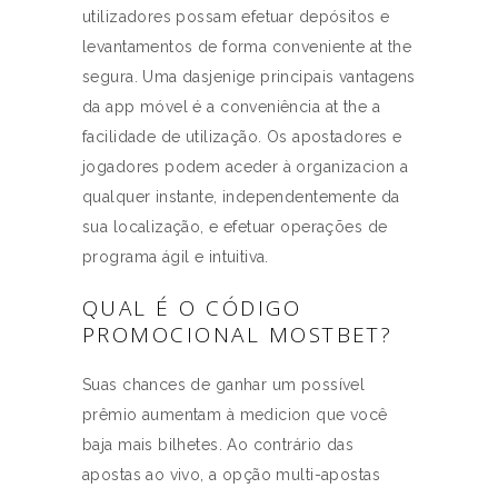
utilizadores possam efetuar depósitos e
levantamentos de forma conveniente at the
segura. Uma dasjenige principais vantagens
da app móvel é a conveniência at the a
facilidade de utilização. Os apostadores e
jogadores podem aceder à organizacion a
qualquer instante, independentemente da
sua localização, e efetuar operações de
programa ágil e intuitiva.
QUAL É O CÓDIGO
PROMOCIONAL MOSTBET?
Suas chances de ganhar um possível
prêmio aumentam à medicion que você
baja mais bilhetes. Ao contrário das
apostas ao vivo, a opção multi-apostas