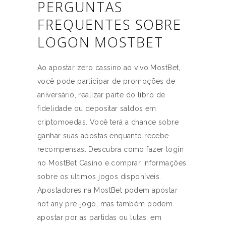
PERGUNTAS
FREQUENTES SOBRE
LOGON MOSTBET
Ao apostar zero cassino ao vivo MostBet,
você pode participar de promoções de
aniversário, realizar parte do libro de
fidelidade ou depositar saldos em
criptomoedas. Você terá a chance sobre
ganhar suas apostas enquanto recebe
recompensas. Descubra como fazer login
no MostBet Casino e comprar informações
sobre os últimos jogos disponíveis.
Apostadores na MostBet podem apostar
not any pré-jogo, mas também podem
apostar por as partidas ou lutas, em