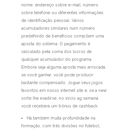
nome, endereço sobre e-mail, número
sobre telefone ou diferentes informações
de identificação pessoal. Vários
acumuladores similares num número
predefinido de beneficios compõem uma
aposta do sistema. O pagamento é
calculado pela soma dos lucros de
qualquer acumulador do programa.
Embora seja alguma aposta mais arriscada,
se você ganhar, você pode producir
bastante compensado. Jogue seus jogos
favoritos em nosso internet site e, se a new
sorte lhe evadirse, no início ag semana
você receberá um bônus de cashback.
Há também muita profundidade na
formação, com três divisões no futebol,