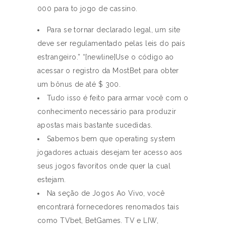
000 para to jogo de cassino.
Para se tornar declarado legal, um site
deve ser regulamentado pelas leis do país
estrangeiro.” “[newline]Use o código ao
acessar o registro da MostBet para obter
um bônus de até $ 300.
Tudo isso é feito para armar você com o
conhecimento necessário para produzir
apostas mais bastante sucedidas.
Sabemos bem que operating system
jogadores actuais desejam ter acesso aos
seus jogos favoritos onde quer la cual
estejam.
Na seção de Jogos Ao Vivo, você
encontrará fornecedores renomados tais
como TVbet, BetGames. TV e LIW,