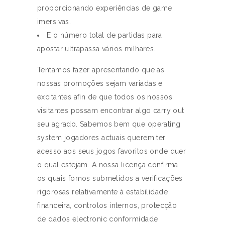
proporcionando experiências de game
imersivas.
E o número total de partidas para
apostar ultrapassa vários milhares.
Tentamos fazer apresentando que as
nossas promoções sejam variadas e
excitantes afin de que todos os nossos
visitantes possam encontrar algo carry out
seu agrado. Sabemos bem que operating
system jogadores actuais querem ter
acesso aos seus jogos favoritos onde quer
o qual estejam. A nossa licença confirma
os quais fomos submetidos a verificações
rigorosas relativamente à estabilidade
financeira, controlos internos, protecção
de dados electronic conformidade