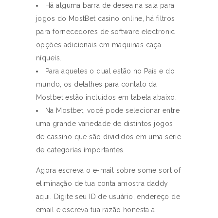
Há alguma barra de desea na sala para
jogos do MostBet casino online, há filtros
para fornecedores de software electronic
opções adicionais em máquinas caça-
níqueis.
Para aqueles o qual estão no País e do
mundo, os detalhes para contato da
Mostbet estão incluídos em tabela abaixo.
Na Mostbet, você pode selecionar entre
uma grande variedade de distintos jogos
de cassino que são divididos em uma série
de categorias importantes.
Agora escreva o e-mail sobre some sort of
eliminação de tua conta amostra daddy
aqui. Digite seu ID de usuário, endereço de
email e escreva tua razão honesta a