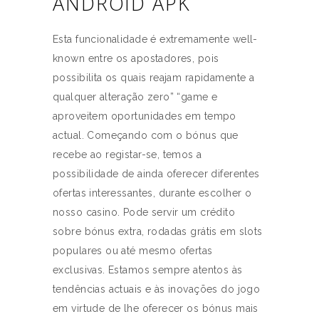
ANDROID APK
Esta funcionalidade é extremamente well-
known entre os apostadores, pois
possibilita os quais reajam rapidamente a
qualquer alteração zero” “game e
aproveitem oportunidades em tempo
actual. Começando com o bónus que
recebe ao registar-se, temos a
possibilidade de ainda oferecer diferentes
ofertas interessantes, durante escolher o
nosso casino. Pode servir um crédito
sobre bónus extra, rodadas grátis em slots
populares ou até mesmo ofertas
exclusivas. Estamos sempre atentos às
tendências actuais e às inovações do jogo
em virtude de lhe oferecer os bónus mais