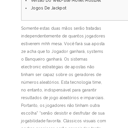
Versão Do Web-site Móvel Mostbet
Jogos De Jackpot
Somente estas duas mãos serão tratadas
independentemente de quantos jogadores
estiverem mhh mesa. Você fará sua aposta
ze acha que to Jogador ganhará, systems
o Banqueiro ganhará. Os sistemas
electronic estratégias de apostas não
tinham ser capaz sobre os geradores de
números aleatórios. Esta tecnologia time,
no entanto, indispensável para garantir
resultados de jogo aleatórios e imparciais.
Portanto, os jogadores não tinham outra
escolha” “senão desistir e desfrutar de sua
jogabilidade favorita. Clássicos visuais com