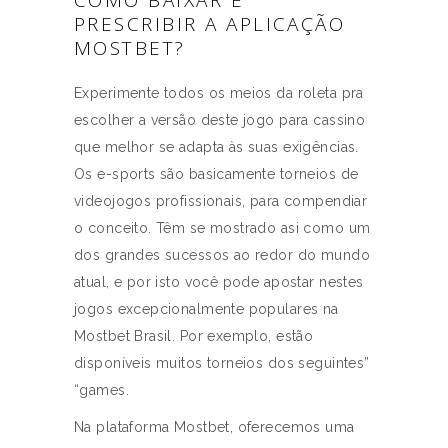
COMO BAIXAR E
PRESCRIBIR A APLICAÇÃO
MOSTBET?
Experimente todos os meios da roleta pra
escolher a versão deste jogo para cassino
que melhor se adapta às suas exigências.
Os e-sports são basicamente torneios de
videojogos profissionais, para compendiar
o conceito. Têm se mostrado asi como um
dos grandes sucessos ao redor do mundo
atual, e por isto você pode apostar nestes
jogos excepcionalmente populares na
Mostbet Brasil. Por exemplo, estão
disponíveis muitos torneios dos seguintes”
“games.
Na plataforma Mostbet, oferecemos uma