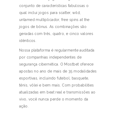
conjunto de características fabulosas o
qual inclui jogos para scatter, wild,
untamed multiplicador, free spins at the
jogos de bônus. As combinações são
geradas com três, quatro, e cinco valores
idênticos.
Nossa plataforma é regularmente auditada
por companhias independentes de
segurança cibernética. O Mostbet oferece
apostas no ano de mais de 35 modalidades
esportivas, incluindo futebol, basquete,
tênis, vôlei e bem mais. Com probabilities
atualizadas em beat real e transmissões ao
vivo, você nunca perde o momento da
ação.