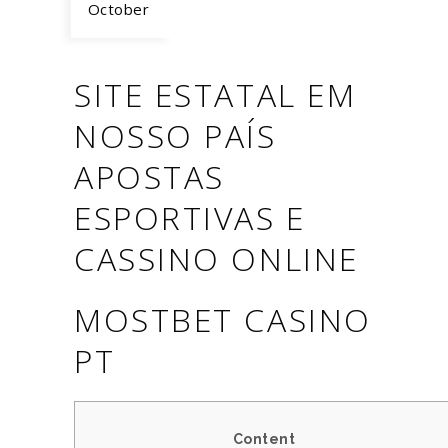
October
SITE ESTATAL EM
NOSSO PAÍS
APOSTAS
ESPORTIVAS E
CASSINO ONLINE
MOSTBET CASINO
PT
Content