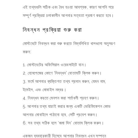
এই তথ্যগুলি সঠিক এবং বৈধ হওয়া আবশ্যক, কারণ আপনি পরে
সম্পূর্ণ প্রক্রিয়া চলাকালীন আপনার সত্যতা প্রমাণ করতে হবে।
নিবন্ধন প্রক্রিয়া শুরু করা
মোস্টবেটে নিবন্ধন করা শুরু করতে নিম্নলিখিত ধাপগুলো অনুসরণ
করুন:
মোস্টবেটের অফিসিয়াল ওয়েবসাইটে যান।
হোমপেজের কোণে ‘নিবন্ধন’ বোতামটি ক্লিক করুন।
ফর্মে আপনার ব্যক্তিগত তথ্য প্রদান করুন, যেমন নাম,
ইমেইল, এবং মোবাইল নম্বর।
নিবন্ধন করতে মেনশন করা শর্তাবলী গ্রহণ করুন।
আপনার তথ্য যাচাই করার জন্য একটি ভেরিফিকেশন কোড
আপনার মোবাইলে পাঠানো হবে, সেটি প্রবেশ করুন।
সব তথ্য সঠিক হলে ‘জমা দিন’ বোতাম ক্লিক করুন।
একজন ব্যবহারকারী হিসেবে আপনার নিবন্ধন এখন সম্পন্ন