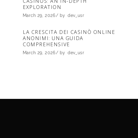
CASINOS: AN IN-DEPTH
EXPLORATION
March 29, 2026
by
dev_usr
LA CRESCITA DEI CASINÒ ONLINE
ANONIMI: UNA GUIDA
COMPREHENSIVE
March 29, 2026
by
dev_usr