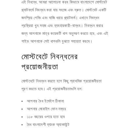
এই নিবন্ধে, আমরা আলোচনা করব কিভাবে বাংলাদেশে মোস্টবেট
প্ল্যাটফর্মে নিবন্ধন করা যায় সহজে এবং দ্রুত। মোস্টবেট একটি
জনপ্রিয় গেমিং এবং বাজি ধরার প্ল্যাটফর্ম। এখানে নিবন্ধন
প্রক্রিয়া খুব সহজ এবং ব্যবহারকারী-বান্ধব। নিবন্ধন করার
জন্য আপনাকে মাত্র কয়েকটি ধাপ অনুসরণ করতে হবে, এবং এই
গাইড আপনাকে সেই ধাপগুলি বুঝতে সহায়তা করবে।
মোস্টবেটে নিবন্ধনের
প্রয়োজনীয়তা
মোস্টবেটে নিবন্ধন করতে হলে কিছু প্রাথমিক প্রয়োজনীয়তা
পূরণ করতে হবে। এই প্রয়োজনীয়তাগুলি হল:
আপনার বৈধ ইমেইল ঠিকানা
আপনার মোবাইল ফোন নম্বর
১১৮ বছরের ওপরে হতে হবে
বৈধ বাংলাদেশী ব্যাংক অ্যাকাউন্ট