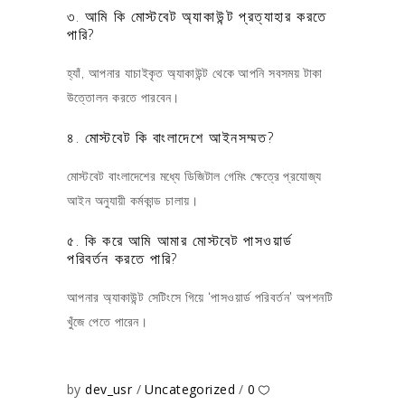
৩. আমি কি মোস্টবেট অ্যাকাউন্ট প্রত্যাহার করতে
পারি?
হ্যাঁ, আপনার যাচাইকৃত অ্যাকাউন্ট থেকে আপনি সবসময় টাকা
উত্তোলন করতে পারবেন।
৪. মোস্টবেট কি বাংলাদেশে আইনসম্মত?
মোস্টবেট বাংলাদেশের মধ্যে ডিজিটাল গেমিং ক্ষেত্রে প্রযোজ্য
আইন অনুযায়ী কর্মকান্ড চালায়।
৫. কি করে আমি আমার মোস্টবেট পাসওয়ার্ড
পরিবর্তন করতে পারি?
আপনার অ্যাকাউন্ট সেটিংসে গিয়ে ‘পাসওয়ার্ড পরিবর্তন’ অপশনটি
খুঁজে পেতে পারেন।
by
dev_usr
Uncategorized
0