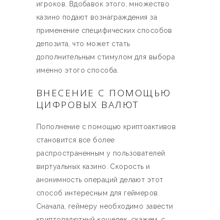
игроков. Вдобавок этого, множество
казино подают вознаграждения за
применение специфических способов
депозита, что может стать
дополнительным стимулом для выбора
именно этого способа.
ВНЕСЕНИЕ С ПОМОЩЬЮ
ЦИФРОВЫХ ВАЛЮТ
Пополнение с помощью криптоактивов
становится все более
распространенным у пользователей
виртуальных казино. Скорость и
анонимность операций делают этот
способ интересным для геймеров.
Сначала, геймеру необходимо завести
криптовалютный кошелек, скажем, с