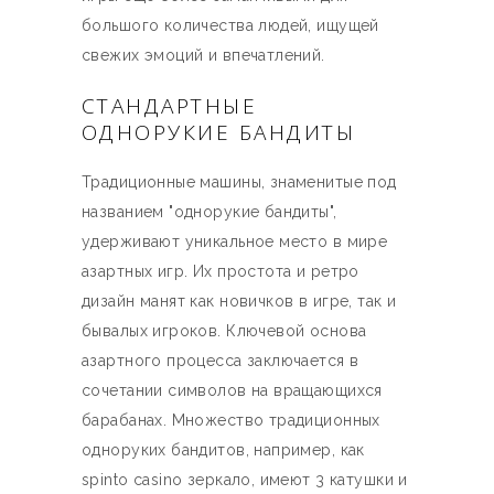
большого количества людей, ищущей
свежих эмоций и впечатлений.
СТАНДАРТНЫЕ
ОДНОРУКИЕ БАНДИТЫ
Традиционные машины, знаменитые под
названием "однорукие бандиты",
удерживают уникальное место в мире
азартных игр. Их простота и ретро
дизайн манят как новичков в игре, так и
бывалых игроков. Ключевой основа
азартного процесса заключается в
сочетании символов на вращающихся
барабанах. Множество традиционных
одноруких бандитов, например, как
spinto casino зеркало, имеют 3 катушки и