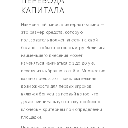
ПЕРЕВОДА
КАПИТАЛА
Наименьший взнос в интернет-казино —
это размер средств, которую
пользователь должен внести на свой
баланс, чтобы стартовать игру. Величина
наименьшего внесения может
изменяться начинаться с 1 до 20 у.е.
исходя из выбранного сайта. Множество
казино предлагают привлекательные
возможности для первых игроков,
включая бонусы за первый взнос, что
делает минимальную ставку особенно
ключевым критерием при определении
площадки.
Процесс депозита капитала как правило