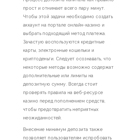
прост и отнимает всего пару минут.
Чтобы этой задачи необходимо создать
аккаунт на портале онлайн-казино и
выбрать подходящий метод платежа.
Зачастую воспользуются кредитные
карты, электронные кошельки и
криптоденьги. Следует осознавать, что
некоторые методы возможно содержат
дополнительные или лимиты на
депозитную сумму. Всегда стоит
проверять правила на веб-ресурсе
казино перед пополнением средств,
чтобы предотвратить неприятных
неожиданностей.
Внесение минимум депозита также
позволяет пользователям испробовать