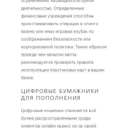
ограничениях, касающихся игорной
деятельностью. Определенные
финансовые учреждения способны
приостанавливать операции в спинто
казино или иных игровых клубах по
соображениям безопасности или
корпоративной политики. Таким образом
прежде чем началом матча
рекомендуется проверить правила
эксплуатации пластиковых карт в вашем
банке.
ЦИФРОВЫЕ БУМАЖНИКИ
ДЛЯ ПОПОЛНЕНИЯ
Цифровые кошельки становятся всё
более распространёнными среди
клиентов онлайн казино из-за своей