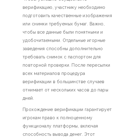
верификацию, участнику необходимо
подготовить качественные изображения
или снимки требуемых бумаг. Важно,
чтобы все данные были понятными и
удобочитаемыми. Отдельные игорные
заведения способны дополнительно
требовать снимок с паспортом для
повторной проверки. После пересылки
всех материалов процедура
верификации в большинстве случаев
отнимает от нескольких часов до пары
дней.
Прохождение верификации гарантирует
игрокам право к полноценному
функционалу платформы, включая
способность вывода денег. Этот