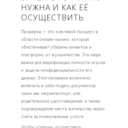
НУЖНА И КАК ЕЁ
ОСУЩЕСТВИТЬ
Проверка — это ключевой процесс в
области онлайн-казино, который
обеспечивает уберечь клиентов и
платформу от жульничества. Эта мера
важна для верификации личности игрока
и защиты конфиденциальности его
данных. Этап проверки возможно
включить в себя подачу документов,
таких как загранпаспорт, или
водительское удостоверение, а также
подтверждение места жительства через
счета за коммунальные услуги.
Чтобы успешно осуществить