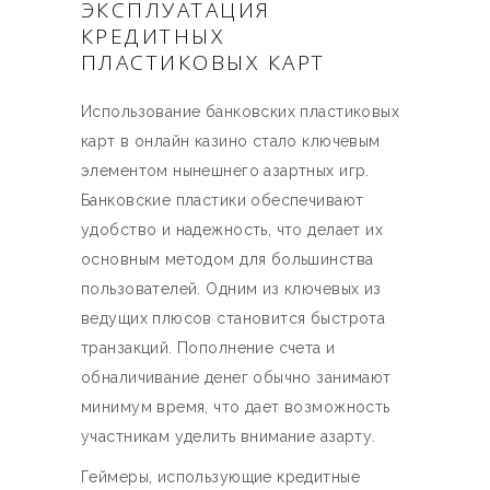
ЭКСПЛУАТАЦИЯ
КРЕДИТНЫХ
ПЛАСТИКОВЫХ КАРТ
Использование банковских пластиковых
карт в онлайн казино стало ключевым
элементом нынешнего азартных игр.
Банковские пластики обеспечивают
удобство и надежность, что делает их
основным методом для большинства
пользователей. Одним из ключевых из
ведущих плюсов становится быстрота
транзакций. Пополнение счета и
обналичивание денег обычно занимают
минимум время, что дает возможность
участникам уделить внимание азарту.
Геймеры, использующие кредитные