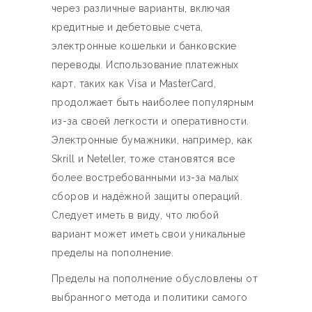
через различные варианты, включая
кредитные и дебетовые счета,
электронные кошельки и банковские
переводы. Использование платежных
карт, таких как Visa и MasterCard,
продолжает быть наиболее популярным
из-за своей легкости и оперативности.
Электронные бумажники, например, как
Skrill и Neteller, тоже становятся все
более востребованными из-за малых
сборов и надёжной защиты операций.
Следует иметь в виду, что любой
вариант может иметь свои уникальные
пределы на пополнение.
Пределы на пополнение обусловлены от
выбранного метода и политики самого