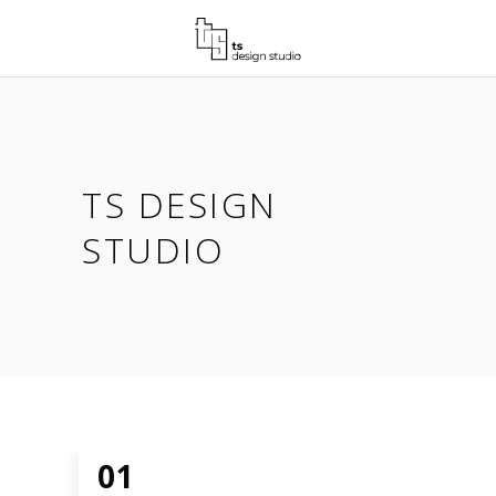
TS DESIGN
STUDIO
01