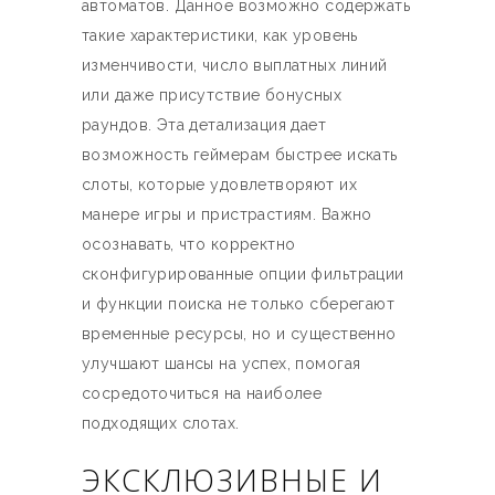
автоматов. Данное возможно содержать
такие характеристики, как уровень
изменчивости, число выплатных линий
или даже присутствие бонусных
раундов. Эта детализация дает
возможность геймерам быстрее искать
слоты, которые удовлетворяют их
манере игры и пристрастиям. Важно
осознавать, что корректно
сконфигурированные опции фильтрации
и функции поиска не только сберегают
временные ресурсы, но и существенно
улучшают шансы на успех, помогая
сосредоточиться на наиболее
подходящих слотах.
ЭКСКЛЮЗИВНЫЕ И