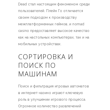
Dead стал настоящим феноменом среди
пользователей. Плейн Го отличается
своим подходом к производству
межплатформенных геймов, и nomad
casino предоставляет высокое качество
как на настольных компьютерах, так и на
мобильных устройствах.
СОРТИРОВКА И
ПОИСК ПО
МАШИНАМ
Поиск и фильтрация игровых автоматов
в интернет-казино играют ключевую
роль в улучшении игрового процесса.
Огромное количество развлечений