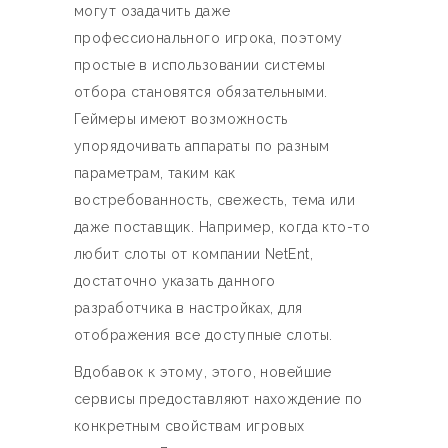
могут озадачить даже
профессионального игрока, поэтому
простые в использовании системы
отбора становятся обязательными.
Геймеры имеют возможность
упорядочивать аппараты по разным
параметрам, таким как
востребованность, свежесть, тема или
даже поставщик. Например, когда кто-то
любит слоты от компании NetEnt,
достаточно указать данного
разработчика в настройках, для
отображения все доступные слоты.
Вдобавок к этому, этого, новейшие
сервисы предоставляют нахождение по
конкретным свойствам игровых