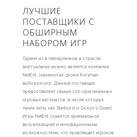
ЛУЧШИЕ
ПОСТАВЩИКИ С
ОБШИРНЫМ
НАБОРОМ ИГР
Одним из в передовиков в отрасли
виртуальных казино является компания
NetEnt, знаменитая своим богатым
выбором игр. Данный поставщик
предоставляет свыше 200 оригинальных
игровых автоматов, в числе которых
такие хиты, как Starburst и Gonzo's Quest.
Игры NetEnt славятся премиальной
визуализацией и инновационными
возможностями, что привлекает игроков