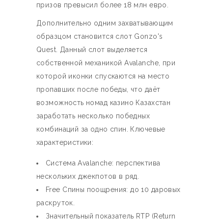
призов превысил более 18 млн евро.
Дополнительно одним захватывающим
образцом становится слот Gonzo's
Quest. Данный слот выделяется
собственной механикой Avalanche, при
которой иконки спускаются на место
пропавших после победы, что даёт
возможность номад казино Казахстан
заработать несколько победных
комбинаций за одно спин. Ключевые
характеристики:
Система Avalanche: перспектива
нескольких джекпотов в ряд.
Free Спины поощрения: до 10 даровых
раскруток.
Значительный показатель RTP (Return