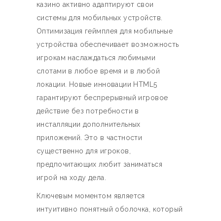
казино активно адаптируют свои
системы для мобильных устройств.
Оптимизация геймплея для мобильные
устройства обеспечивает возможность
игрокам наслаждаться любимыми
слотами в любое время и в любой
локации. Новые инновации HTML5
гарантируют беспрерывный игровое
действие без потребности в
инсталляции дополнительных
приложений. Это в частности
существенно для игроков,
предпочитающих любит заниматься
игрой на ходу дела.
Ключевым моментом является
интуитивно понятный оболочка, который