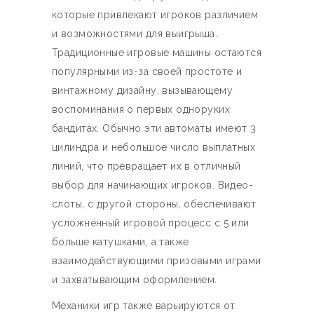
которые привлекают игроков различием
и возможностями для выигрыша.
Традиционные игровые машины остаются
популярными из-за своей простоте и
винтажному дизайну, вызывающему
воспоминания о первых одноруких
бандитах. Обычно эти автоматы имеют 3
цилиндра и небольшое число выплатных
линий, что превращает их в отличный
выбор для начинающих игроков. Видео-
слоты, с другой стороны, обеспечивают
усложнённый игровой процесс с 5 или
больше катушками, а также
взаимодействующими призовыми играми
и захватывающим оформлением.
Механики игр также варьируются от