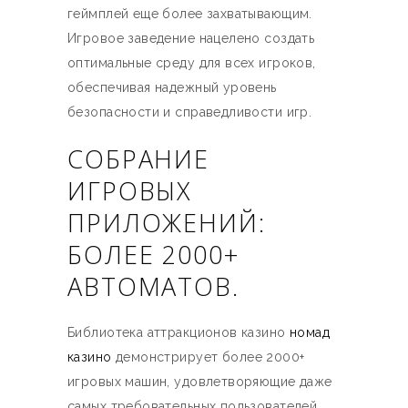
геймплей еще более захватывающим.
Игровое заведение нацелено создать
оптимальные среду для всех игроков,
обеспечивая надежный уровень
безопасности и справедливости игр.
СОБРАНИЕ
ИГРОВЫХ
ПРИЛОЖЕНИЙ:
БОЛЕЕ 2000+
АВТОМАТОВ.
Библиотека аттракционов казино
номад
казино
демонстрирует более 2000+
игровых машин, удовлетворяющие даже
самых требовательных пользователей.