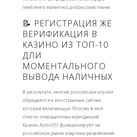
гемблинга являетесь добросовестными.
📝 РЕГИСТРАЦИЯ ЖЕ
ВЕРИФИКАЦИЯ В
КАЗИНО ИЗ ТОП-10
ДЛИ
МОМЕНТАЛЬНОГО
ВЫВОДА НАЛИЧНЫХ
В результате, многие российские игроки
обращаются к иностранным сайтам,
которые включающую Россию в мой
список операционных юрисдикций.
Казино Azino777 функционирует на
российском рынке азартных развлечений