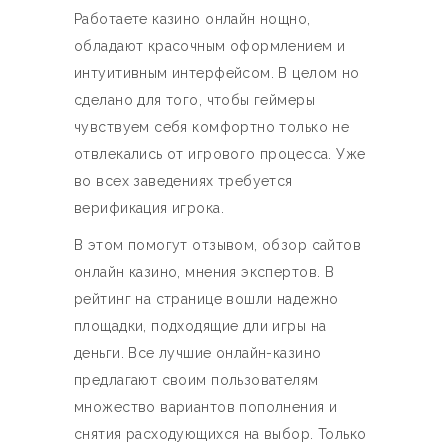
Работаете казино онлайн нощно,
обладают красочным оформлением и
интуитивным интерфейсом. В целом но
сделано для того, чтобы геймеры
чувствуем себя комфортно только не
отвлекались от игрового процесса. Уже
во всех заведениях требуется
верификация игрока.
В этом помогут отзывом, обзор сайтов
онлайн казино, мнения экспертов. В
рейтинг на странице вошли надежно
площадки, подходящие дли игры на
деньги. Все лучшие онлайн-казино
предлагают своим пользователям
множество вариантов пополнения и
снятия расходующихся на выбор. Только