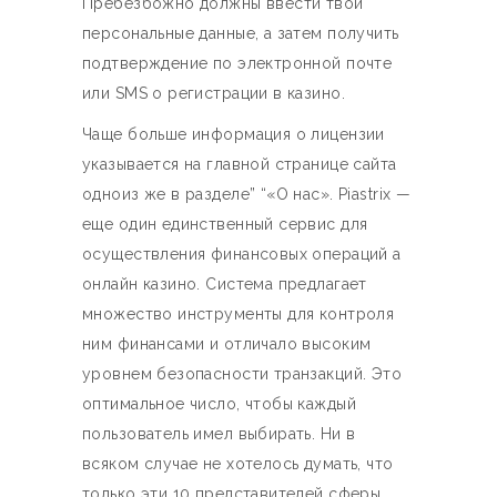
Пребезбожно должны ввести твои
персональные данные, а затем получить
подтверждение по электронной почте
или SMS о регистрации в казино.
Чаще больше информация о лицензии
указывается на главной странице сайта
одноиз же в разделе” “«О нас». Piastrix —
еще один единственный сервис для
осуществления финансовых операций а
онлайн казино. Система предлагает
множество инструменты для контроля
ним финансами и отличало высоким
уровнем безопасности транзакций. Это
оптимальное число, чтобы каждый
пользователь имел выбирать. Ни в
всяком случае не хотелось думать, что
только эти 10 представителей сферы