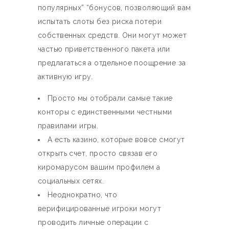
популярных” “бонусов, позволяющий вам
испытать слоты без риска потери
собственных средств. Они могут может
частью приветственного пакета или
предлагаться а отдельное поощрение за
активную игру.
Просто мы отобрали самые такие
конторы с единственными честными
правилами игры.
А есть казино, которые вовсе смогут
открыть счет, просто связав его
киромарусом вашим профилем а
социальных сетях.
Неоднократно, что
верифицированные игроки могут
проводить личные операции с