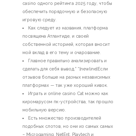
casino одного рейтинга 2025 году, чтобы
обеспечить порядочную и безопасную
игровую среду.
Как следует из названия, платформа
посвящена Атлантиде, и своей
собственной историей, которая вносит
мой вклад в его тему и очарование.
Главное правильно анализировать и
сделать для себя вывод.” “[newline]Если
отзывов больше на разных независимых
платформах — так уже хороший кивок.
Играть и online casino Cat можно как
киромарусом пк-устройства, так прошло
мобильную версию.
Есть множество производителей
подобных слотов, но они из самых самых
– Microgaming, NetEnt, Playtech и