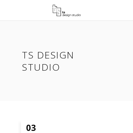
TS DESIGN
STUDIO
03