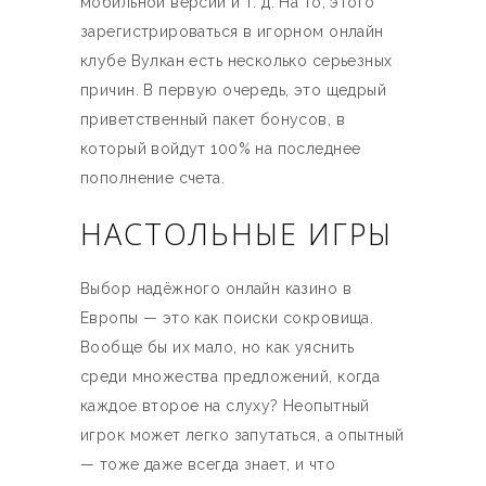
мобильной версии и т. д. На то, этого
зарегистрироваться в игорном онлайн
клубе Вулкан есть несколько серьезных
причин. В первую очередь, это щедрый
приветственный пакет бонусов, в
который войдут 100% на последнее
пополнение счета.
НАСТОЛЬНЫЕ ИГРЫ
Выбор надёжного онлайн казино в
Европы — это как поиски сокровища.
Вообще бы их мало, но как уяснить
среди множества предложений, когда
каждое второе на слуху? Неопытный
игрок может легко запутаться, а опытный
— тоже даже всегда знает, и что