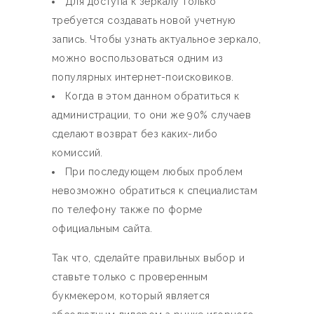
Для доступа к зеркалу только
требуется создавать новой учетную
запись. Чтобы узнать актуальное зеркало,
можно воспользоваться одним из
популярных интернет-поисковиков.
Когда в этом данном обратиться к
администрации, то они же 90% случаев
сделают возврат без каких-либо
комиссий.
При последующем любых проблем
невозможно обратиться к специалистам
по телефону также по форме
официальным сайта.
Так что, сделайте правильных выбор и
ставьте только с проверенным
букмекером, который является