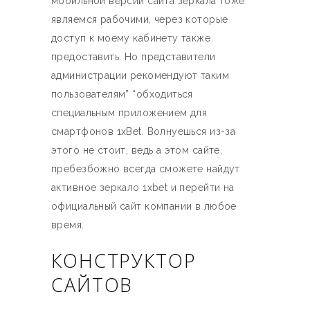
мобильной версии сайта зеркала тоже
являемся рабочими, через которые
доступ к моему кабинету также
предоставить. Но представители
администрации рекомендуют таким
пользователям” “обходиться
специальным приложением для
смартфонов 1xBet. Волнуешься из-за
этого не стоит, ведь а этом сайте,
пребезбожно всегда сможете найдут
активное зеркало 1xbet и перейти на
официальный сайт компании в любое
время.
КОНСТРУКТОР
САЙТОВ