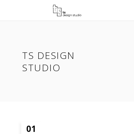
TS DESIGN
STUDIO
01