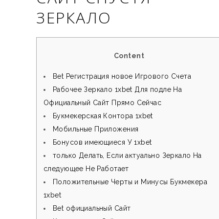
ЗЕРКАЛО
Content
Bet Регистрация новое Игрового Счета
Рабочее Зеркало 1xbet Для подле На
Официальный Сайт Прямо Сейчас
Букмекерская Контора 1xbet
Мобильные Приложения
Бонусов имеющиеся У 1xbet
только Делать, Если актуально Зеркало На
следующее Не Работает
Положительные Черты и Минусы Букмекера
1xbet
Bet официальный Сайт