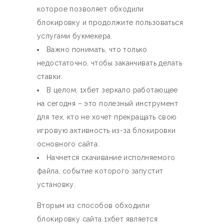
которое позволяет обходили
блокировку и продолжите пользоваться
услугами букмекера.
Важно понимать, что только
недостаточно, чтобы заканчивать делать
ставки.
В целом, 1хбет зеркало работающее
на сегодня – это полезный инструмент
для тех, кто не хочет прекращать свою
игровую активность из-за блокировки
основного сайта.
Начнется скачивание исполняемого
файла, событие которого запустит
установку.
Вторым из способов обходили
блокировку сайта 1хбет является