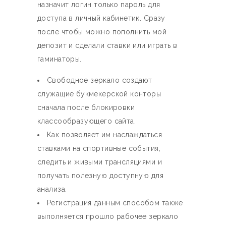
назначит логин только пароль для
доступа в личный кабинетик. Сразу
после чтобы можно пополнить мой
депозит и сделали ставки или играть в
гаминаторы.
Свободное зеркало создают
служащие букмекерской конторы
сначала после блокировки
классообразующего сайта.
Как позволяет им наслаждаться
ставками на спортивные события,
следить и живыми трансляциями и
получать полезную доступную для
анализа.
Регистрация данным способом также
выполняется прошло рабочее зеркало