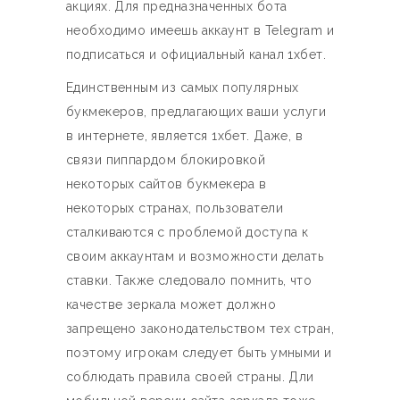
акциях. Для предназначенных бота
необходимо имеешь аккаунт в Telegram и
подписаться и официальный канал 1хбет.
Единственным из самых популярных
букмекеров, предлагающих ваши услуги
в интернете, является 1хбет. Даже, в
связи пиппардом блокировкой
некоторых сайтов букмекера в
некоторых странах, пользователи
сталкиваются с проблемой доступа к
своим аккаунтам и возможности делать
ставки. Также следовало помнить, что
качестве зеркала может должно
запрещено законодательством тех стран,
поэтому игрокам следует быть умными и
соблюдать правила своей страны. Дли