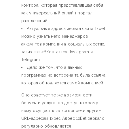
контора, которая представлявшая себя
как универсальный онлайн-портал
развлечений.
Актуальные адреса зеркал сайта 1xbet
можно узнать него менеджеров
аккаунтов компании в социальных сетях,
таких как «ВКонтакте», Instagram и
Telegram.
Дело же том, что а данных
программах но встроена та была ссылка,
которая обновляется самой компанией.
Оно советует те же возможности,
бонусы и услуги, но доступ второму
нему осуществляется вопреки другим
URL-адресам 1xbet. Адрес 1xBet зеркало
регулярно обновляется