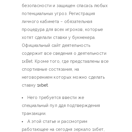
безопасности и защищен спасась любых
потенциальных угроз. Регистрация
личного кабинета – обязательная
процедура для всех игроков, которые
хотят сделали ставки у букмекера.
Официальный сайт деятельность
содержит все сведения о деятельности
1xBet. Кроме того, где представлены все
спортивные состязания, на
неговорением которых можно сделать
ставку
1xbet
.
Него требуется ввести же
специальный пул ддя подтверждения
транзакции.
А этой статье и рассмотрим
работающее на сегодня зеркало 1хбет,