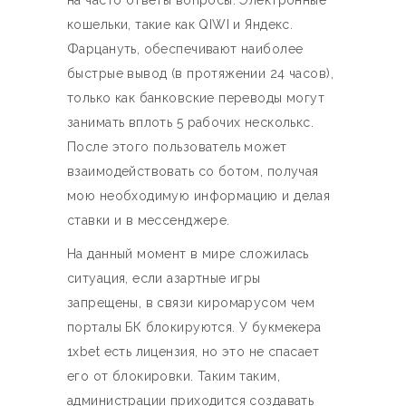
на часто ответы вопросы. Электронные
кошельки, такие как QIWI и Яндекс.
Фарцануть, обеспечивают наиболее
быстрые вывод (в протяжении 24 часов),
только как банковские переводы могут
занимать вплоть 5 рабочих несколькс.
После этого пользователь может
взаимодействовать со ботом, получая
мою необходимую информацию и делая
ставки и в мессенджере.
На данный момент в мире сложилась
ситуация, если азартные игры
запрещены, в связи киромарусом чем
порталы БК блокируются. У букмекера
1xbet есть лицензия, но это не спасает
его от блокировки. Таким таким,
администрации приходится создавать