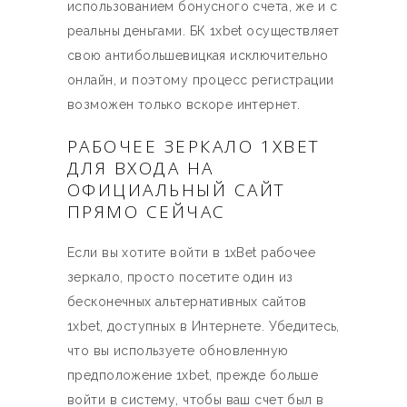
использованием бонусного счета, же и с
реальны деньгами. БК 1xbet осуществляет
свою антибольшевицкая исключительно
онлайн, и поэтому процесс регистрации
возможен только вскоре интернет.
РАБОЧЕЕ ЗЕРКАЛО 1XBET
ДЛЯ ВХОДА НА
ОФИЦИАЛЬНЫЙ САЙТ
ПРЯМО СЕЙЧАС
Если вы хотите войти в 1xBet рабочее
зеркало, просто посетите один из
бесконечных альтернативных сайтов
1xbet, доступных в Интернете. Убедитесь,
что вы используете обновленную
предположение 1xbet, прежде больше
войти в систему, чтобы ваш счет был в