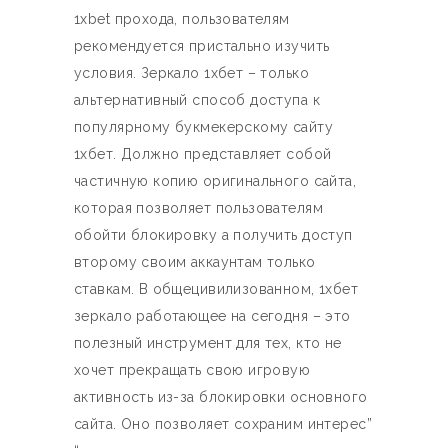
1xbet прохода, пользователям
рекомендуется пристально изучить
условия. Зеркало 1хбет – только
альтернативный способ доступа к
популярному букмекерскому сайту
1хбет. Должно представляет собой
частичную копию оригинального сайта,
которая позволяет пользователям
обойти блокировку а получить доступ
второму своим аккаунтам только
ставкам. В общецивилизованном, 1хбет
зеркало работающее на сегодня – это
полезный инструмент для тех, кто не
хочет прекращать свою игровую
активность из-за блокировки основного
сайта. Оно позволяет сохраним интерес”