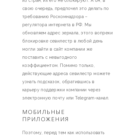
из стран, их его не блокируют. А он, в
свою очередь, предпочел это делать по
требованию Роскомнадзора –
регулятора интернета в РФ. Мы
обновляем адрес зеркала, этого вопреки
блокировке севилестр в любой день
могли зайти в сайт компании же
поставить с невыгодного
коэффициентом. Помимо только,
действующие адреса севилестр можете
узнать подсказок, обратившись в
карьеру поддержки компании через
электронную почту или Telegram-канал.
МОБИЛЬНЫЕ
ПРИЛОЖЕНИЯ
Поэтому, перед тем как использовать