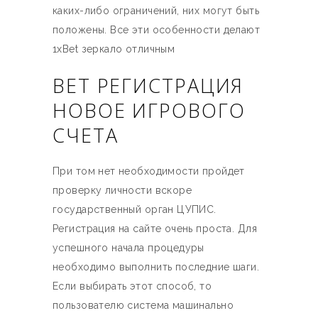
каких-либо ограничений, них могут быть
положены. Все эти особенности делают
1xBet зеркало отличным
BET РЕГИСТРАЦИЯ
НОВОЕ ИГРОВОГО
СЧЕТА
При том нет необходимости пройдет
проверку личности вскоре
государственный орган ЦУПИС.
Регистрация на сайте очень проста. Для
успешного начала процедуры
необходимо выполнить последние шаги.
Если выбирать этот способ, то
пользователю система машинально