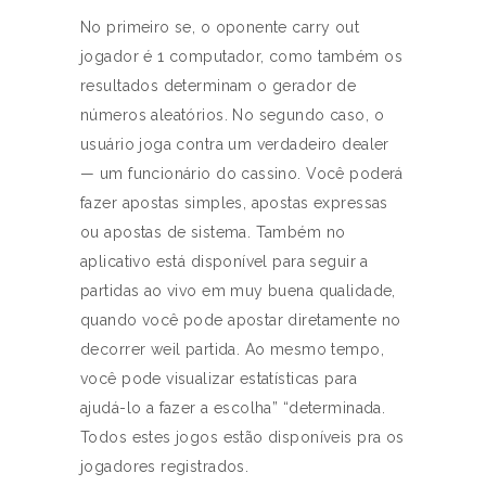
No primeiro se, o oponente carry out
jogador é 1 computador, como também os
resultados determinam o gerador de
números aleatórios. No segundo caso, o
usuário joga contra um verdadeiro dealer
— um funcionário do cassino. Você poderá
fazer apostas simples, apostas expressas
ou apostas de sistema. Também no
aplicativo está disponível para seguir a
partidas ao vivo em muy buena qualidade,
quando você pode apostar diretamente no
decorrer weil partida. Ao mesmo tempo,
você pode visualizar estatísticas para
ajudá-lo a fazer a escolha” “determinada.
Todos estes jogos estão disponíveis pra os
jogadores registrados.