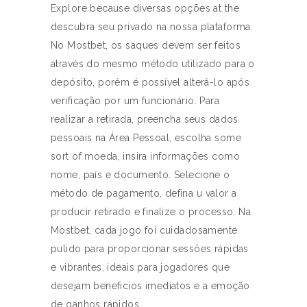
Explore because diversas opções at the
descubra seu privado na nossa plataforma.
No Mostbet, os saques devem ser feitos
através do mesmo método utilizado para o
depósito, porém é possível alterá-lo após
verificação por um funcionário. Para
realizar a retirada, preencha seus dados
pessoais na Área Pessoal, escolha some
sort of moeda, insira informações como
nome, país e documento. Selecione o
método de pagamento, defina u valor a
producir retirado e finalize o processo. Na
Mostbet, cada jogo foi cuidadosamente
pulido para proporcionar sessões rápidas
e vibrantes, ideais para jogadores que
desejam beneficios imediatos e a emoção
de ganhos rápidos.