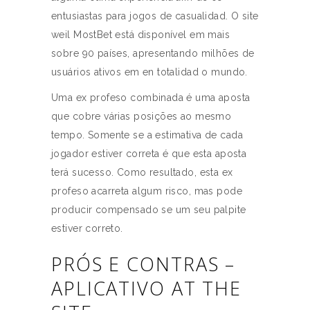
entusiastas para jogos de casualidad. O site
weil MostBet está disponível em mais
sobre 90 países, apresentando milhões de
usuários ativos em en totalidad o mundo.
Uma ex profeso combinada é uma aposta
que cobre várias posições ao mesmo
tempo. Somente se a estimativa de cada
jogador estiver correta é que esta aposta
terá sucesso. Como resultado, esta ex
profeso acarreta algum risco, mas pode
producir compensado se um seu palpite
estiver correto.
PRÓS E CONTRAS –
APLICATIVO AT THE