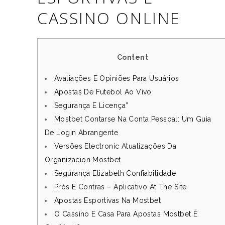
CASSINO ONLINE
Content
Avaliações E Opiniões Para Usuários
Apostas De Futebol Ao Vivo
Segurança E Licença”
Mostbet Contarse Na Conta Pessoal: Um Guia
De Login Abrangente
Versões Electronic Atualizações Da
Organizacion Mostbet
Segurança Elizabeth Confiabilidade
Prós E Contras – Aplicativo At The Site
Apostas Esportivas Na Mostbet
O Cassino E Casa Para Apostas Mostbet É