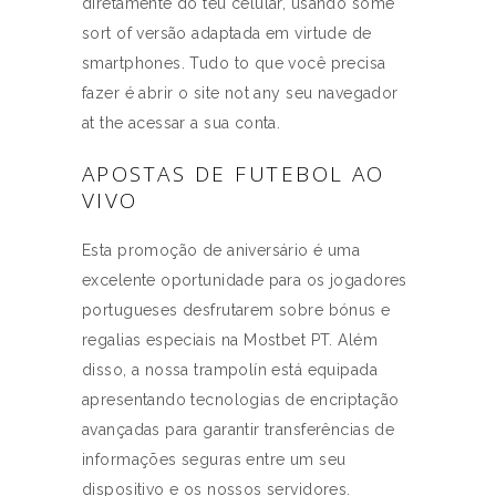
diretamente do teu celular, usando some
sort of versão adaptada em virtude de
smartphones. Tudo to que você precisa
fazer é abrir o site not any seu navegador
at the acessar a sua conta.
APOSTAS DE FUTEBOL AO
VIVO
Esta promoção de aniversário é uma
excelente oportunidade para os jogadores
portugueses desfrutarem sobre bónus e
regalias especiais na Mostbet PT. Além
disso, a nossa trampolín está equipada
apresentando tecnologias de encriptação
avançadas para garantir transferências de
informações seguras entre um seu
dispositivo e os nossos servidores.