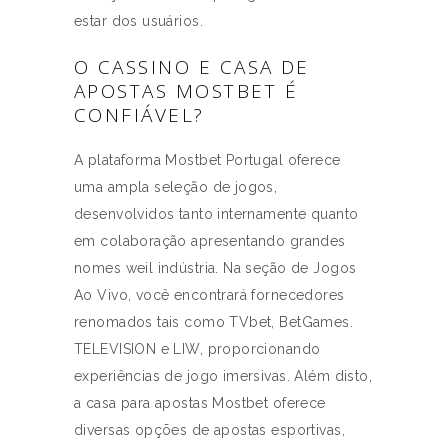
estar dos usuários.
O CASSINO E CASA DE
APOSTAS MOSTBET É
CONFIÁVEL?
A plataforma Mostbet Portugal oferece
uma ampla seleção de jogos,
desenvolvidos tanto internamente quanto
em colaboração apresentando grandes
nomes weil indústria. Na seção de Jogos
Ao Vivo, você encontrará fornecedores
renomados tais como TVbet, BetGames.
TELEVISION e LIW, proporcionando
experiências de jogo imersivas. Além disto,
a casa para apostas Mostbet oferece
diversas opções de apostas esportivas,