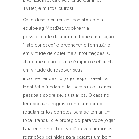
Live, LuckyStreak, Authentic Gaming,
TVBet, e muitos outros!
Caso deseje entrar em contato com a
equipe ag MostBet, você tem a
possibilidade de abrir um tíquete na seção
“Fale conosco” e preencher o formulário
em virtude de obter mais informações. O
atendimento ao cliente é rápido e eficiente
em virtude de resolver seus
inconveniencias. O jogo responsável na
MostBet é fundamental para since finanças
pessoais sobre seus usuários. O cassino
tem because regras como também os
regulamentos corretos para se tornar um
local tranquilo e protegido para você jogar.
Para entrar no libro, você deve cumprir as
restrições definidas para garantir um bem-