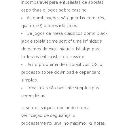
incomparável para entusiastas de apostas
esportivas e jogos sobre cassino.
As combinações são geradas com três,
quatro, e 5 valores idênticos.
De jogos de mesa clássicos como black
jack e roleta some sort of uma infinidade
de games de caça-níqueis, há algo para
todos os entusiastas de cassino.
Já no problema de dispositivos iOS, o
processo sobre download é cependant
simples.
Todas elas são bastante simples para
serem feitas,
caso dos saques, contando com a
verificação de segurança, o
processamento leva, no máximo, 72 horas.