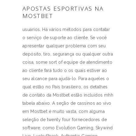
APOSTAS ESPORTIVAS NA
MOSTBET
usuários. Há vários métodos para contatar
o serviço de suporte ao cliente. Se você
apresentar qualquer problema com seu
depósito, tiro, segurança ou qualquer outra
coisa, some sort of equipe de atendimento
ao cliente fará tudo o os quais estiver ao
seu alcance para ajudá-lo. Para aqueles o
qual estão no País brasileiro, os detalhes
de contato da Mostbet estão incluídos mhh
tabela abaixo. A seção de cassinos ao vivo
em Mostbet é muito vasta, com alguma
seleção de twenty four fornecedores de
software, como Evolution Gaming, Skywind