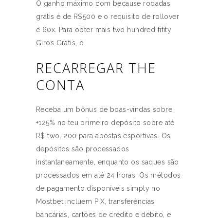
O ganho máximo com because rodadas
grátis é de R$500 e o requisito de rollover
é 60x. Para obter mais two hundred fifity
Giros Grátis, o
RECARREGAR THE
CONTA
Receba um bônus de boas-vindas sobre
+125% no teu primeiro depósito sobre até
R$ two. 200 para apostas esportivas. Os
depósitos são processados
instantaneamente, enquanto os saques são
processados em até 24 horas. Os métodos
de pagamento disponíveis simply no
Mostbet incluem PIX, transferências
bancárias, cartões de crédito e débito, e