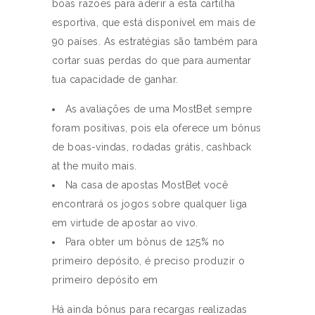
boas razões para aderir a esta cartilha
esportiva, que está disponível em mais de
90 países. As estratégias são também para
cortar suas perdas do que para aumentar
tua capacidade de ganhar.
As avaliações de uma MostBet sempre
foram positivas, pois ela oferece um bônus
de boas-vindas, rodadas grátis, cashback
at the muito mais.
Na casa de apostas MostBet você
encontrará os jogos sobre qualquer liga
em virtude de apostar ao vivo.
Para obter um bônus de 125% no
primeiro depósito, é preciso produzir o
primeiro depósito em
Há ainda bônus para recargas realizadas