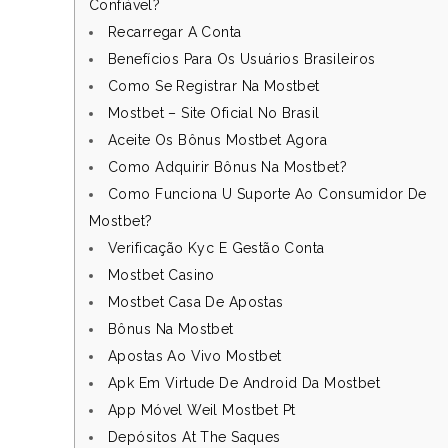
Confiável?
Recarregar A Conta
Benefícios Para Os Usuários Brasileiros
Como Se Registrar Na Mostbet
Mostbet – Site Oficial No Brasil
Aceite Os Bônus Mostbet Agora
Como Adquirir Bônus Na Mostbet?
Como Funciona U Suporte Ao Consumidor De
Mostbet?
Verificação Kyc E Gestão Conta
Mostbet Casino
Mostbet Casa De Apostas
Bônus Na Mostbet
Apostas Ao Vivo Mostbet
Apk Em Virtude De Android Da Mostbet
App Móvel Weil Mostbet Pt
Depósitos At The Saques