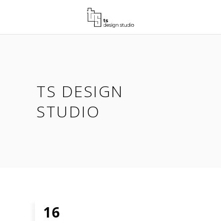
TS DESIGN
STUDIO
16