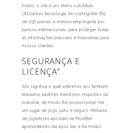
forem, o site é um ótimo substituto.
Utilizamos tecnologia de criptografia SSL
de 256 pieces, a mesma empregada por
bancos internacionais, para proteger todas
as informações pessoais e financeiras para
nossos clientes.
SEGURANÇA E
LICENÇA”
Isto significa o qual aderimos aos também
elevados padrões electronic requisitos da
indústria, de modo the proporcionar-lhe
um lugar de jogo justo e seguro. Milhares
de jogadores apostam na MostBet.
apresentando dia após dia, e há muitas