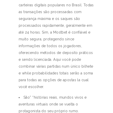
carteiras digitais populares no Brasil. Todas
as transações são processadas com
segurança máxima e os saques são
processados rapidamente, geralmente em
até 24 horas. Sim, a Mostbet é confiável e
muito segura, protegendo since
informações de todos os jogadores,
oferecendo métodos de deposito práticos
e sendo licenciada. Aqui você pode
combinar várias partidas num único bilhete
e while probabilidades totais serão a soma
para todas as opções de apostas la cual
você escolher.
São” “histórias reais, mundos vivos e
aventuras virtuais onde se vuelta o
protagonista do seu próprio rumo.