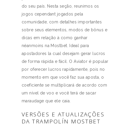
do seu país. Nesta seção, reunimos os
jogos cependant jogados pela
comunidade, com detalhes importantes
sobre seus elementos, modos de bônus e
dicas em relação à como ganhar
néanmoins na Mostbet. Ideal para
apostadores la cual desejam gerar lucros
de forma rápida e fácil. O Aviator é popular
por oferecer lucros rapidamente, pois no
momento em que você faz sua aposta, o
coeficiente se multiplicará de acordo com
um nível de voo e você terá de sacar
maraudage que ele caia.
VERSÕES E ATUALIZAÇÕES
DA TRAMPOLÍN MOSTBET