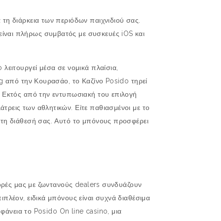
 τη διάρκεια των περιόδων παιχνιδιού σας.
είναι πλήρως συμβατός με συσκευές iOS και
 λειτουργεί μέσα σε νομικά πλαίσια,
ng από την Κουρασάο, το Καζίνο Posido τηρεί
. Εκτός από την εντυπωσιακή του επιλογή
τρεις των αθλητικών. Είτε παθιασμένοι με το
στη διάθεσή σας. Αυτό το μπόνους προσφέρει
φορές μας με ζωντανούς dealers συνδυάζουν
ιπλέον, ειδικά μπόνους είναι συχνά διαθέσιμα
ηφάνεια το Posido On line casino, μια