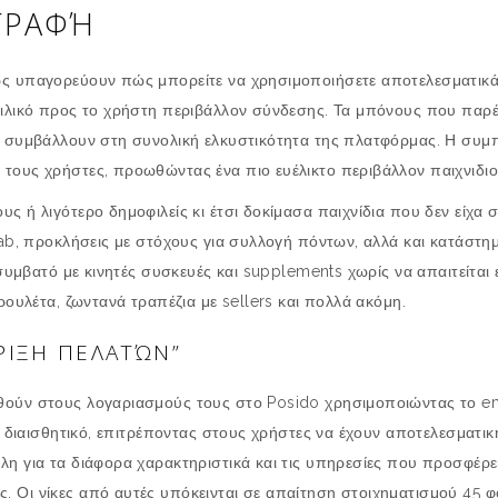
ΓΡΑΦΉ
ώς υπαγορεύουν πώς μπορείτε να χρησιμοποιήσετε αποτελεσματικά 
φιλικό προς το χρήστη περιβάλλον σύνδεσης. Τα μπόνους που παρέχ
ά, συμβάλλουν στη συνολική ελκυστικότητα της πλατφόρμας. Η συ
τους χρήστες, προωθώντας ένα πιο ευέλικτο περιβάλλον παιχνιδιο
ς ή λιγότερο δημοφιλείς κι έτσι δοκίμασα παιχνίδια που δεν είχα
rab, προκλήσεις με στόχους για συλλογή πόντων, αλλά και κατάστη
ς συμβατό με κινητές συσκευές και supplements χωρίς να απαιτείτ
ρουλέτα, ζωντανά τραπέζια με sellers και πολλά ακόμη.
ΡΙΞΗ ΠΕΛΑΤΏΝ”
θούν στους λογαριασμούς τους στο Posido χρησιμοποιώντας το em
ναι διαισθητικό, επιτρέποντας στους χρήστες να έχουν αποτελεσματ
λη για τα διάφορα χαρακτηριστικά και τις υπηρεσίες που προσφέρ
 Οι νίκες από αυτές υπόκεινται σε απαίτηση στοιχηματισμού 45 φ