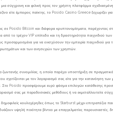
ε μια σύγχρονη και φιλική προς τον χρήστη πλατφόρμα σχεδιασμένη
αζίνο είτε έμπειρος παίκτης, το Posido Casino Greece ξεχωρίζει για 
 σε Posido Bitcoin και διάφορα κρυπτονομίσματα, παρέχοντας στου
να από το τρέχον VIP επίπεδο και τη δραστηριότητα παιχνιδιού των
 προσαρμοσμένα για να ενισχύσουν την εμπειρία παιχνιδιού για τ
ερωτημάτων και των ανησυχιών των χρηστών.
ργία ζωντανής συνομιλίας, η οποία παρέχει υποστήριξη σε πραγματ
που σχετίζονται με τον λογαριασμό σας είτε για την κατανόηση τω
κά. Στο Posido προσφέρουμε ευρύ φάσμα επιλογών κατάθεσης προσ
γαριασμό σας με παραδοσιακές μεθόδους ή να εκμεταλλευτείτε σύγ
ό δημοφιλείς κουλοχέρηδες όπως το Starburst μέχρι επιτραπέζια παι
υάζουν υψηλή ποιότητα βίντεο με επαγγελματίες παρουσιαστές, δη