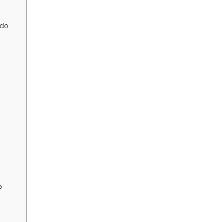
ido
ο