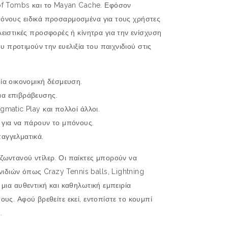
of Tombs και το Mayan Cache. Εφόσον
μπόνους ειδικά προσαρμοσμένα για τους χρήστες
ιστικές προσφορές ή κίνητρα για την ενίσχυση
 προτιμούν την ευελιξία του παιχνιδιού στις
ία οικονομική δέσμευση.
μα επιβράβευσης.
matic Play και πολλοί άλλοι.
 για να πάρουν το μπόνους.
αγγελματικά.
 ζωντανού ντίλερ. Οι παίκτες μπορούν να
ιδιών όπως Crazy Tennis balls, Lightning
 μια αυθεντική και καθηλωτική εμπειρία
ους. Αφού βρεθείτε εκεί, εντοπίστε το κουμπί
s
.