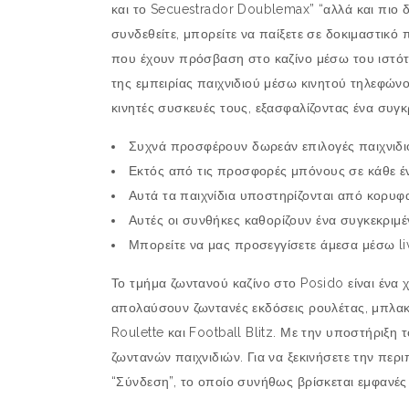
και το Secuestrador Doublemax” “αλλά και πιο
συνδεθείτε, μπορείτε να παίξετε σε δοκιμαστικ
που έχουν πρόσβαση στο καζίνο μέσω του ιστότο
της εμπειρίας παιχνιδιού μέσω κινητού τηλεφώνο
κινητές συσκευές τους, εξασφαλίζοντας ένα συγ
Συχνά προσφέρουν δωρεάν επιλογές παιχνιδιο
Εκτός από τις προσφορές μπόνους σε κάθε έν
Αυτά τα παιχνίδια υποστηρίζονται από κορυφα
Αυτές οι συνθήκες καθορίζουν ένα συγκεκριμ
Μπορείτε να μας προσεγγίσετε άμεσα μέσω li
Το τμήμα ζωντανού καζίνο στο Posido είναι ένα 
απολαύσουν ζωντανές εκδόσεις ρουλέτας, μπλακτ
Roulette και Football Blitz. Με την υποστήριξη 
ζωντανών παιχνιδιών. Για να ξεκινήσετε την περι
“Σύνδεση”, το οποίο συνήθως βρίσκεται εμφανές