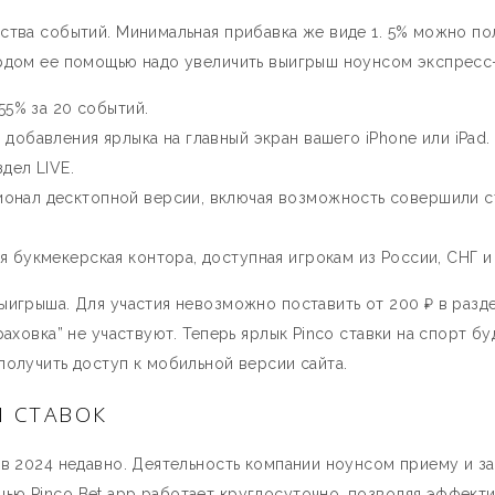
ства событий. Минимальная прибавка же виде 1. 5% можно пол
ардом ее помощью надо увеличить выигрыш ноунсом экспресс
55% за 20 событий.
добавления ярлыка на главный экран вашего iPhone или iPad.
дел LIVE.
нал десктопной версии, включая возможность совершили став
 букмекерская контора, доступная игрокам из России, СНГ и 
игрыша. Для участия невозможно поставить от 200 ₽ в разделе
раховка” не участвуют. Теперь ярлык Pinco ставки на спорт б
получить доступ к мобильной версии сайта.
Я СТАВОК
 в 2024 недавно. Деятельность компании ноунсом приему и з
ью Pinco Bet app работает круглосуточно, позволяя эффекти