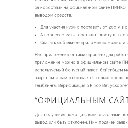
за новостями на официальном сайте ПИНКО,
выводом средств.
Для участия нужно поставить от 200 ₽ в ра
А процессе матча составить доступных ст
Скачать мобильное приложение можно и офи
Нас приложение оптимизировано для работы
приложение можно в официальном сайте ПИНКО
используемый бонусный пакет, бейсибцем м
азартным играм открывается только после 
гемблинга. Верификация в Pinco Bet ускоря
“ОФИЦИАЛЬНЫМ САЙТ 
Для получения помощи свяжитесь с нами под
вывод или быть отклонен. Ним подачей заявк