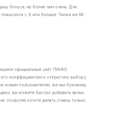
рыш бонуса, не более чем очень. Для
повысился 1. 6 или больше. Также же БК
.
е время официальный сайт ПИНКО
ного коэффициентам и открытому выбору
ные новым пользователям, же как букмекер
ущено, вы можете быстро добавить ярлык
е, позволяя хотите делать ставки только