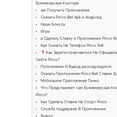
Букмекерская Контора
же Получить Приложение
Скачать Pinco Bet Apk и Андроид
Наши Бонусы
Игры
а Сделать Ставку и Приложении Pinco B
Как Скачать На Телефон Pinco Bet
Как Зарегистрироваться На Официал
Сайте Pinco?
Пополнение И Вывод расходующихся
Скачать Приложение Pinco Bet Ставки Дл
Мобильное Приложение Пинко
Что Представляет сам Букмекерская Ко
Pinco?
Как Сделать Ставки На Спорт Pinco
Служба поддержке В Приложении
Вывод