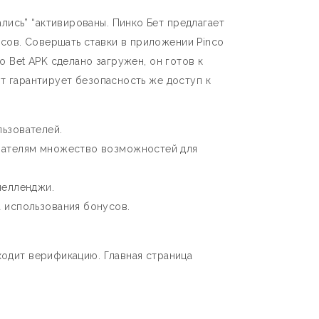
ись” “активированы. Пинко Бет предлагает
сов. Совершать ставки в приложении Pinco
o Bet APK сделано загружен, он готов к
рт гарантирует безопасность же доступ к
льзователей.
ователям множество возможностей для
челленджи.
 использования бонусов.
ходит верификацию. Главная страница