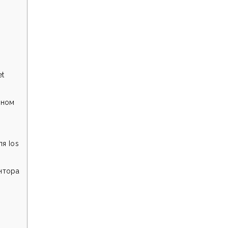
et
ьном
я Ios
нтора