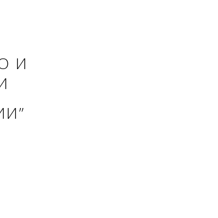
О И
И
ИИ”