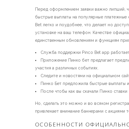
Перед оформлением заявки важно липший, чт
быстрые выплаты на популярные платежные с
Bet легко и поудобнее, что делает но досту
установке на ваш телефон. Качестве официал
единственным обновлениям и функциям пр
Служба поддержки Pinco Bet app работае
Приложение Пинко бет предлагает предли
участия а различных событиях.
Следите и новостями на официальном сай
Пинко Бет предложила быстрые выплаты и
После чтобы как вы скачали Пинко ставки
Но, сделать это можно и во всяком регистр
привлекает внимание баннерами с акциями т
ОСОБЕННОСТИ ОФИЦИАЛЬНО