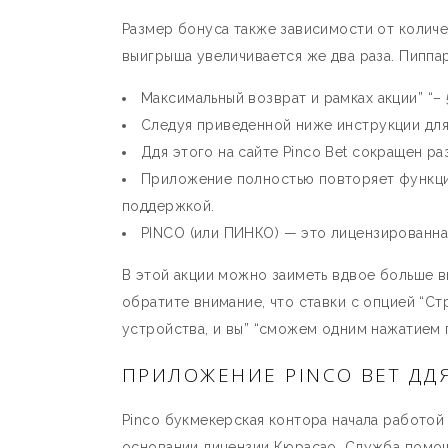
Размер бонуса также зависимости от количе
выигрыша увеличивается же два раза. Пипп
Максимальный возврат и рамках акции” “– 
Следуя приведенной ниже инструкции для 
Ддя этого на сайте Pinco Bet сокращен раз
Приложение полностью повторяет функцио
поддержкой.
PINCO (или ПИНКО) — это лицензированная
В этой акции можно заиметь вдвое больше вы
обратите внимание, что ставки с опцией “Ст
устройства, и вы” “сможем одним нажатием 
ПРИЛОЖЕНИЕ PINCO BET ДД
Pinco букмекерская контора начала работой
основании лицензии Кюрасао. Служба помощ