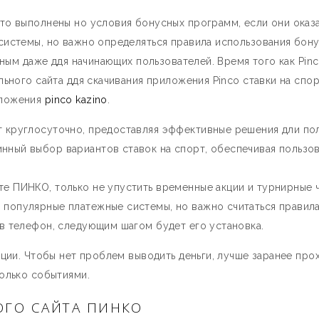
о выполнены но условия бонусных программ, если они оказал
истемы, но важно определяться правила использования бону
пным даже ддя начинающих пользователей. Время того как Pinc
ьного сайта ддя скачивания приложения Pinco ставки на спо
иложения
pinco kazino
.
т круглосуточно, предоставляя эффективные решения дли по
нный выбор вариантов ставок на спорт, обеспечивая польз
те ПИНКО, только не упустить временные акции и турнирные 
 популярные платежные системы, но важно считаться правила
 в телефон, следующим шагом будет его установка.
ации. Чтобы нет проблем выводить деньги, лучше заранее про
олько событиями.
ГО САЙТА ПИНКО