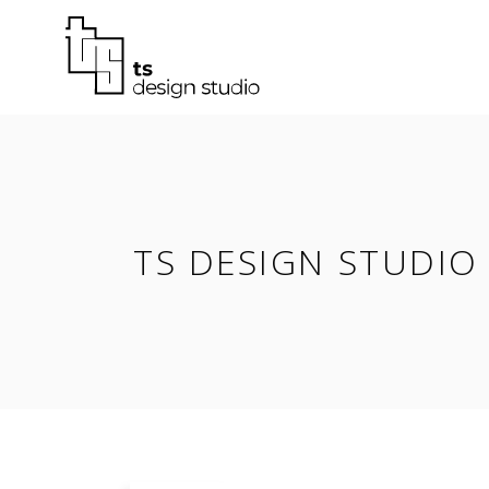
TS DESIGN STUDIO