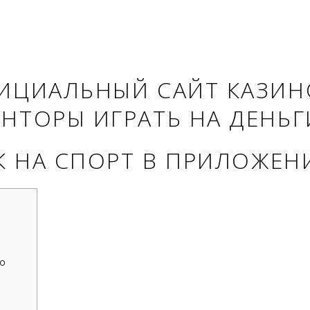
ФИЦИАЛЬНЫЙ САЙТ КАЗИН
НТОРЫ ИГРАТЬ НА ДЕНЬГ
ОК НА СПОРТ В ПРИЛОЖЕН
о