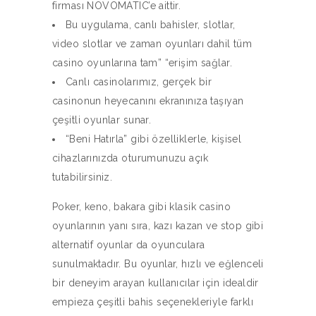
firması NOVOMATIC’e aittir.
Bu uygulama, canlı bahisler, slotlar,
video slotlar ve zaman oyunları dahil tüm
casino oyunlarına tam” “erişim sağlar.
Canlı casinolarımız, gerçek bir
casinonun heyecanını ekranınıza taşıyan
çeşitli oyunlar sunar.
“Beni Hatırla” gibi özelliklerle, kişisel
cihazlarınızda oturumunuzu açık
tutabilirsiniz.
Poker, keno, bakara gibi klasik casino
oyunlarının yanı sıra, kazı kazan ve stop gibi
alternatif oyunlar da oyunculara
sunulmaktadır. Bu oyunlar, hızlı ve eğlenceli
bir deneyim arayan kullanıcılar için idealdir
empieza çeşitli bahis seçenekleriyle farklı