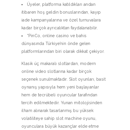
Üyeler, platforma katıldıkları andan
itibaren hoş geldin bonuslarından, kayıp
iade kampanyalarına ve özel turnuvalara
kadar birçok ayrıcalıktan faydalanabilir.
“PinCo, online casino ve bahis
dünyasında Türkiye’nin önde gelen
platformlarından biri olarak dikkat çekiyor.
Klasik üç makaralı slotlardan, modern
online video slotlarına kadar birçok
seçenek sunulmaktadır. Slot oyunları, basit
oynanış yapısıyla hem yeni başlayanlar
hem de tecrübeli oyuncular tarafından
tercih edilmektedir. Yunan mitolojisinden
ilham alınarak tasarlanmış bu yüksek
volatiliteye sahip slot machine oyunu,
oyunculara büyük kazançlar elde etme