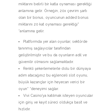
miktarını belirli bir katla oynaması gerektiği
anlamına gelir. Örneğin, 20x çevrim şartı
olan bir bonus, oyuncunun added bonus
miktarını 20 kat oynaması gerektiği”
“anlamına gelir.
Platformda yer alan oyunlar, sektörde
tanınmış sağlayıcılar tarafından
geliştirilmiştir ve bu da oyunların adil ve
güvenilir olmasını sağlamaktadır.
Renkli şekerlemelerle dolu bir dünyaya
adım atacağınız bu eğlenceli slot oyunu,
büyük kazançlar için heyecan verici bir
oyun” “deneyimi sağlar.
Vivi Casino’ya katılmak isteyen oyuncular
için giriş ve kayıt süreci oldukça basit ve
hızlıdır.