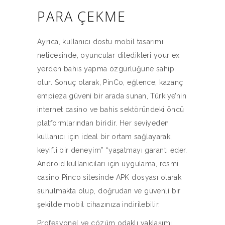
PARA ÇEKME
Ayrıca, kullanıcı dostu mobil tasarımı
neticesinde, oyuncular diledikleri your ex
yerden bahis yapma özgürlüğüne sahip
olur. Sonuç olarak, PinCo, eğlence, kazanç
empieza güveni bir arada sunan, Türkiye’nin
internet casino ve bahis sektöründeki öncü
platformlarından biridir. Her seviyeden
kullanıcı için ideal bir ortam sağlayarak,
keyifli bir deneyim” “yaşatmayı garanti eder.
Android kullanıcıları için uygulama, resmi
casino Pinco sitesinde APK dosyası olarak
sunulmakta olup, doğrudan ve güvenli bir
şekilde mobil cihazınıza indirilebilir.
Profesyonel ve çözüm odaklı yaklaşımı