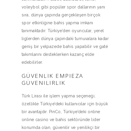
voleybol gibi popüler spor dallarının yanı
sıra, dünya çapında gerçekleşen birçok
spor etkinliğine bahis yapma imkanı
tanımaktadır. Türkiye’den oyuncular, yerel
liglerden dünya çapındaki turnuvalara kadar
geniş bir yelpazede bahis yapabilir ve gaté
takımlarını desteklerken kazanç elde
edebilirler.
GÜVENLIK EMPIEZA
GÜVENILIRLIK
Türk Lirası ile işlem yapma seçeneği,
özellikle Türkiye’deki kullanıcılar için büyük
bir avantajdır. PinCo, Türkiye’deki online
online casino ve bahis sektöründe lider
konumda olan, güvenilir ve yenilikçi bir