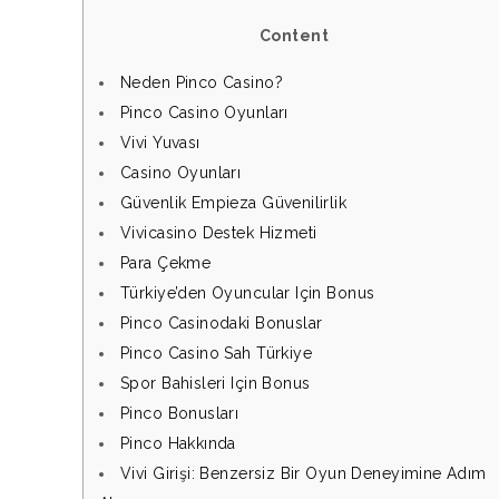
Content
Neden Pinco Casino?
Pinco Casino Oyunları
Vivi Yuvası
Casino Oyunları
Güvenlik Empieza Güvenilirlik
Vivicasino Destek Hizmeti
Para Çekme
Türkiye’den Oyuncular Için Bonus
Pinco Casinodaki Bonuslar
Pinco Casino Sah Türkiye
Spor Bahisleri Için Bonus
Pinco Bonusları
Pinco Hakkında
Vivi Girişi: Benzersiz Bir Oyun Deneyimine Adım