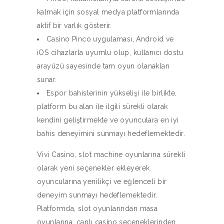
kalmak için sosyal medya platformlarında
aktif bir varlık gösterir.
Casino Pinco uygulaması, Android ve
iOS cihazlarla uyumlu olup, kullanıcı dostu
arayüzü sayesinde tam oyun olanakları
sunar.
Espor bahislerinin yükselişi ile birlikte,
platform bu alan ile ilgili sürekli olarak
kendini geliştirmekte ve oyunculara en iyi
bahis deneyimini sunmayı hedeflemektedir.
Vivi Casino, slot machine oyunlarına sürekli
olarak yeni seçenekler ekleyerek
oyuncularına yenilikçi ve eğlenceli bir
deneyim sunmayı hedeflemektedir.
Platformda, slot oyunlarından masa
oyunlarına, canlı casino seçeneklerinden