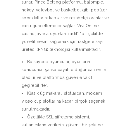
sunar. Pinco Betting platformu, balompié,
hokey, voleybol ve basketbol gibi popüler
spor dallarını kapsar ve rekabetçi oranlar ve
canlı güncellemeler sağlar. Vivi Online
casino, ayrıca oyunların adil” “bir şekilde
yönetilmesini sağlamak için rastgele sayı
üreteci (RNG) teknolojisi kullanmaktadır.
Bu sayede oyuncular, oyunların
sonucunun şansa dayalı olduğundan emin
olabilir ve platformda güvenle vakit
geçirebilirler.
Klasik üç makaralı slotlardan, modern
video clip slotlarına kadar birçok seçenek
sunulmaktadır.
Özellikle SSL şifreleme sistemi,
kullanıcıların verilerini güvenli bir şekilde