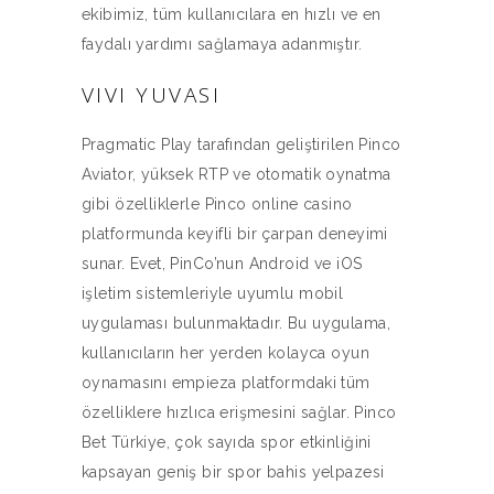
ekibimiz, tüm kullanıcılara en hızlı ve en
faydalı yardımı sağlamaya adanmıştır.
VIVI YUVASI
Pragmatic Play tarafından geliştirilen Pinco
Aviator, yüksek RTP ve otomatik oynatma
gibi özelliklerle Pinco online casino
platformunda keyifli bir çarpan deneyimi
sunar. Evet, PinCo’nun Android ve iOS
işletim sistemleriyle uyumlu mobil
uygulaması bulunmaktadır. Bu uygulama,
kullanıcıların her yerden kolayca oyun
oynamasını empieza platformdaki tüm
özelliklere hızlıca erişmesini sağlar. Pinco
Bet Türkiye, çok sayıda spor etkinliğini
kapsayan geniş bir spor bahis yelpazesi