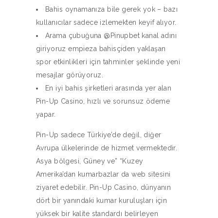
Bahis oynamanıza bile gerek yok – bazı
kullanıcılar sadece izlemekten keyif alıyor.
Arama çubuğuna @Pinupbet kanal adını
giriyoruz empieza bahisçiden yaklaşan
spor etkinlikleri için tahminler şeklinde yeni
mesajlar görüyoruz.
En iyi bahis şirketleri arasında yer alan
Pin-Up Casino, hızlı ve sorunsuz ödeme
yapar.
Pin-Up sadece Türkiye’de değil, diğer
Avrupa ülkelerinde de hizmet vermektedir.
Asya bölgesi, Güney ve” “Kuzey
Amerika’dan kumarbazlar da web sitesini
ziyaret edebilir. Pin-Up Casino, dünyanın
dört bir yanındaki kumar kuruluşları için
yüksek bir kalite standardı belirleyen