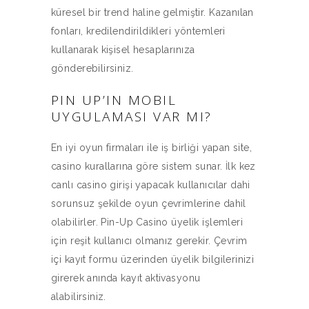
küresel bir trend haline gelmiştir. Kazanılan
fonları, kredilendirildikleri yöntemleri
kullanarak kişisel hesaplarınıza
gönderebilirsiniz.
PIN UP’IN MOBIL
UYGULAMASI VAR MI?
En iyi oyun firmaları ile iş birliği yapan site,
casino kurallarına göre sistem sunar. İlk kez
canlı casino girişi yapacak kullanıcılar dahi
sorunsuz şekilde oyun çevrimlerine dahil
olabilirler. Pin-Up Casino üyelik işlemleri
için reşit kullanıcı olmanız gerekir. Çevrim
içi kayıt formu üzerinden üyelik bilgilerinizi
girerek anında kayıt aktivasyonu
alabilirsiniz.