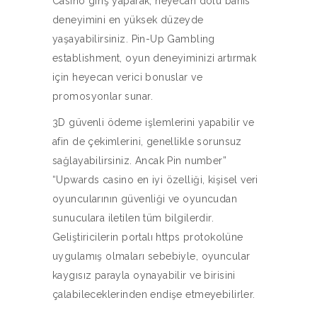
Casino giriş yaparak, heyecan dolu bahis
deneyimini en yüksek düzeyde
yaşayabilirsiniz. Pin-Up Gambling
establishment, oyun deneyiminizi artırmak
için heyecan verici bonuslar ve
promosyonlar sunar.
3D güvenli ödeme işlemlerini yapabilir ve
afin de çekimlerini, genellikle sorunsuz
sağlayabilirsiniz. Ancak Pin number”
“Upwards casino en iyi özelliği, kişisel veri
oyuncularının güvenliği ve oyuncudan
sunuculara iletilen tüm bilgilerdir.
Geliştiricilerin portalı https protokolüne
uygulamış olmaları sebebiyle, oyuncular
kaygısız parayla oynayabilir ve birisini
çalabileceklerinden endişe etmeyebilirler.