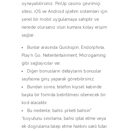
oynayabilirsiniz. PinUp casino çevrimiçi
sitesi, iOS ve Android işletim sistemleri için
yerel bir mobil uygulamaya sahiptir ve
nerede olursanız olun kumara kolay erişim
sağlar.
Bunlar arasında Quickspin, Endorphina,
Play’n Go, Netentertainment, Microgaming
gibi sağlayıcılar var.
Diğer bonusların detaylarını bonuslar
sayfasına giriş yaparak görebilirsiniz.
Bundan sonra, telefon kişisel kabinde
başka bir formda belirtilmesi istenecek bir
kod alacaktır.
Bu nedenle, bahis şirketi bahsin”
“boyutunu sınırlama, bahsi iptal etme veya
ek doğrulama talep etme hakkını saklı tutar.