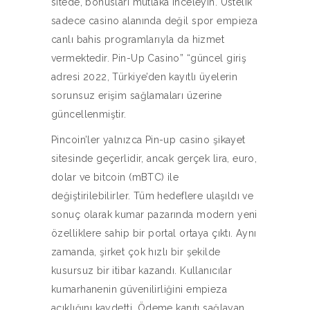
sitede, bonusları mutlaka inceleyin. Üstelik
sadece casino alanında değil spor empieza
canlı bahis programlarıyla da hizmet
vermektedir. Pin-Up Casino” “güncel giriş
adresi 2022, Türkiye’den kayıtlı üyelerin
sorunsuz erişim sağlamaları üzerine
güncellenmiştir.
Pincoin’ler yalnızca Pin-up casino şikayet
sitesinde geçerlidir, ancak gerçek lira, euro,
dolar ve bitcoin (mBTC) ile
değiştirilebilirler. Tüm hedeflere ulaşıldı ve
sonuç olarak kumar pazarında modern yeni
özelliklere sahip bir portal ortaya çıktı. Aynı
zamanda, şirket çok hızlı bir şekilde
kusursuz bir itibar kazandı. Kullanıcılar
kumarhanenin güvenilirliğini empieza
açıklığını kaydetti. Ödeme kanıtı sağlayan