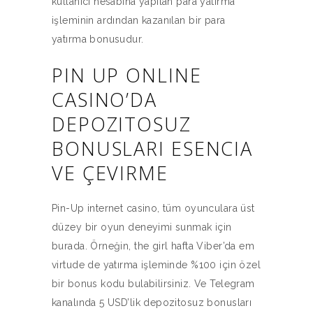
kullanıcı hesabına yapılan para yatırma
işleminin ardından kazanılan bir para
yatırma bonusudur.
PIN UP ONLINE
CASINO’DA
DEPOZITOSUZ
BONUSLARI ESENCIA
VE ÇEVIRME
Pin-Up internet casino, tüm oyunculara üst
düzey bir oyun deneyimi sunmak için
burada. Örneğin, the girl hafta Viber’da em
virtude de yatırma işleminde %100 için özel
bir bonus kodu bulabilirsiniz. Ve Telegram
kanalında 5 USD’lik depozitosuz bonusları