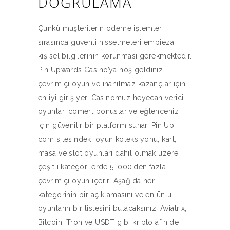
DOĞRULAMA
Çünkü müşterilerin ödeme işlemleri
sırasında güvenli hissetmeleri empieza
kişisel bilgilerinin korunması gerekmektedir.
Pin Upwards Casino’ya hoş geldiniz –
çevrimiçi oyun ve inanılmaz kazançlar için
en iyi giriş yer. Casinomuz heyecan verici
oyunlar, cömert bonuslar ve eğlenceniz
için güvenilir bir platform sunar. Pin Up
com sitesindeki oyun koleksiyonu, kart,
masa ve slot oyunları dahil olmak üzere
çeşitli kategorilerde 5. 000’den fazla
çevrimiçi oyun içerir. Aşağıda her
kategorinin bir açıklamasını ve en ünlü
oyunların bir listesini bulacaksınız. Aviatrix,
Bitcoin, Tron ve USDT gibi kripto afin de