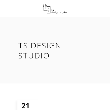
TS DESIGN
STUDIO
21