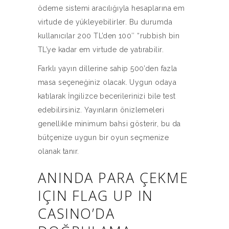
ödeme sistemi aracılığıyla hesaplarına em
virtude de yükleyebilirler. Bu durumda
kullanıcılar 200 TL’den 100″ “rubbish bin
TL’ye kadar em virtude de yatırabilir.
Farklı yayın dillerine sahip 500’den fazla
masa seçeneğiniz olacak. Uygun odaya
katılarak İngilizce becerilerinizi bile test
edebilirsiniz. Yayınların önizlemeleri
genellikle minimum bahsi gösterir, bu da
bütçenize uygun bir oyun seçmenize
olanak tanır.
ANINDA PARA ÇEKME
IÇIN FLAG UP IN
CASINO’DA