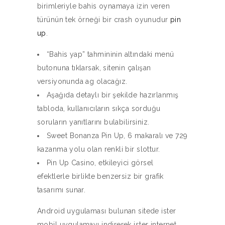
birimleriyle bahis oynamaya izin veren
türünün tek örneği bir crash oyunudur
pin
up
.
“Bahis yap” tahmininin altındaki menü
butonuna tıklarsak, sitenin çalışan
versiyonunda ag olacağız.
Aşağıda detaylı bir şekilde hazırlanmış
tabloda, kullanıcıların sıkça sorduğu
soruların yanıtlarını bulabilirsiniz.
Sweet Bonanza Pin Up, 6 makaralı ve 729
kazanma yolu olan renkli bir slottur.
Pin Up Casino, etkileyici görsel
efektlerle birlikte benzersiz bir grafik
tasarımı sunar.
Android uygulaması bulunan sitede ister
mobil uygulamayı indirerek ister internet