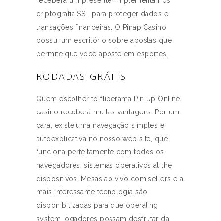
receberá um presente. Implementamos
criptografia SSL para proteger dados e
transações financeiras. O Pinap Casino
possui um escritório sobre apostas que
permite que você aposte em esportes.
RODADAS GRÁTIS
Quem escolher to fliperama Pin Up Online
casino receberá muitas vantagens. Por um
cara, existe uma navegação simples e
autoexplicativa no nosso web site, que
funciona perfeitamente com todos os
navegadores, sistemas operativos at the
dispositivos. Mesas ao vivo com sellers e a
mais interessante tecnologia são
disponibilizadas para que operating
system jogadores possam desfrutar da