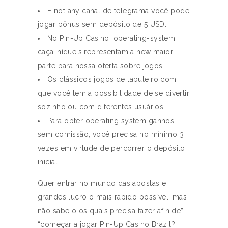
E not any canal de telegrama você pode
jogar bônus sem depósito de 5 USD.
No Pin-Up Casino, operating-system
caça-níqueis representam a new maior
parte para nossa oferta sobre jogos.
Os clássicos jogos de tabuleiro com
que você tem a possibilidade de se divertir
sozinho ou com diferentes usuários.
Para obter operating system ganhos
sem comissão, você precisa no mínimo 3
vezes em virtude de percorrer o depósito
inicial.
Quer entrar no mundo das apostas e
grandes lucro o mais rápido possível, mas
não sabe o os quais precisa fazer afin de”
“começar a jogar Pin-Up Casino Brazil?