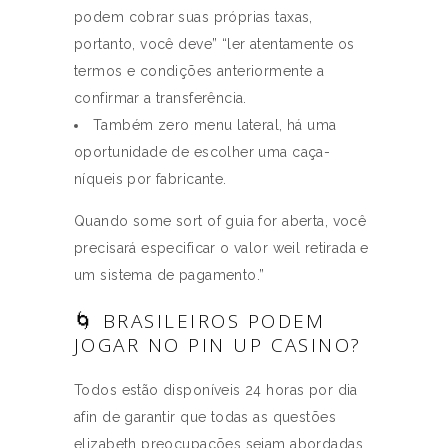
podem cobrar suas próprias taxas,
portanto, você deve” “ler atentamente os
termos e condições anteriormente a
confirmar a transferência.
Também zero menu lateral, há uma
oportunidade de escolher uma caça-
níqueis por fabricante.
Quando some sort of guia for aberta, você
precisará especificar o valor weil retirada e
um sistema de pagamento.”
🌀 BRASILEIROS PODEM
JOGAR NO PIN UP CASINO?
Todos estão disponíveis 24 horas por dia
afin de garantir que todas as questões
elizabeth preocupações sejam abordadas