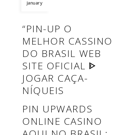
January
“PIN-UP O
MELHOR CASSINO
DO BRASIL WEB
SITE OFICIAL ᐈ
JOGAR CAÇA-
NÍQUEIS
PIN UPWARDS
ONLINE CASINO
AQUI NO BRASIL: