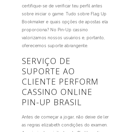
certifique-se de verificar teu perfil antes
sobre iniciar o game. Tudo sobre Flag Up
Bookmaker e quais opções de apostas ela
proporciona? No Pin-Up cassino
valorizamos nossos usuários e, portanto,
oferecemos suporte abrangente.
SERVIÇO DE
SUPORTE AO
CLIENTE PERFORM
CASSINO ONLINE
PIN-UP BRASIL
Antes de começar a jogar, não deixe de ler
as regras elizabeth condições do examen.