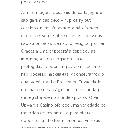
por atividade.
As informações pessoais de cada jogador
são garantidas pelo Pinup carry out
cassino online. O operador não fornece
dados pessoais sobre clientes a pessoas
não autorizadas, se não for exigido por lei.
Graças a uma criptografia especial, as
informações dos jogadores são
protegidas, e operating system atacantes
não poderão hackeá-las. Aconselhamos o
qual você leia the Política de Privacidade
no final de uma página inicial maraudage
de registrar-se no site de apostas. O Pin
Upwards Casino oferece uma variedade de
métodos de pagamento para efetuar
depósitos at the levantamentos. Entre as