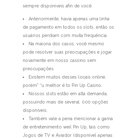
sempre disponíveis afin de você.
Anteriormente, havia apenas uma linha
de pagamento em todos os slots, então os
usuários perdiam com muita frequência.
Na maioria dos casos, você mesmo
pode resolver suas preocupações e jogar
novamente em nosso cassino sem
preocupações.
Existem muitos desses locais online,
porém” “u melhor é to Pin Up Casino.
Nossos slots estão em alta demanda,
possuindo mais de several. 000 opções
disponíveis.
Também vale a pena mencionar a gama
de entretenimento weil Pin Up, tais como
Jogos de TV e Aviador (disponível apenas