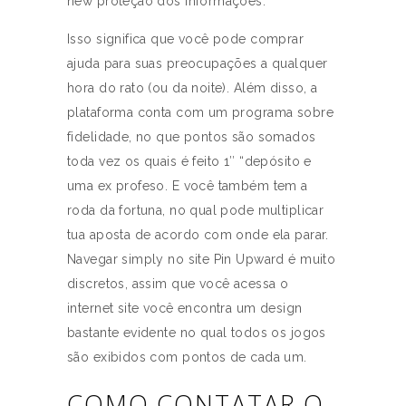
new proteção dos informações.
Isso significa que você pode comprar
ajuda para suas preocupações a qualquer
hora do rato (ou da noite). Além disso, a
plataforma conta com um programa sobre
fidelidade, no que pontos são somados
toda vez os quais é feito 1″ “depósito e
uma ex profeso. E você também tem a
roda da fortuna, no qual pode multiplicar
tua aposta de acordo com onde ela parar.
Navegar simply no site Pin Upward é muito
discretos, assim que você acessa o
internet site você encontra um design
bastante evidente no qual todos os jogos
são exibidos com pontos de cada um.
COMO CONTATAR O