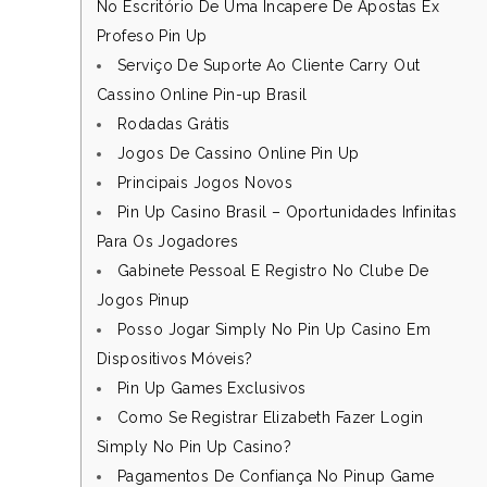
No Escritório De Uma Incapere De Apostas Ex
Profeso Pin Up
Serviço De Suporte Ao Cliente Carry Out
Cassino Online Pin-up Brasil
Rodadas Grátis
Jogos De Cassino Online Pin Up
Principais Jogos Novos
Pin Up Casino Brasil – Oportunidades Infinitas
Para Os Jogadores
Gabinete Pessoal E Registro No Clube De
Jogos Pinup
Posso Jogar Simply No Pin Up Casino Em
Dispositivos Móveis?
Pin Up Games Exclusivos
Como Se Registrar Elizabeth Fazer Login
Simply No Pin Up Casino?
Pagamentos De Confiança No Pinup Game