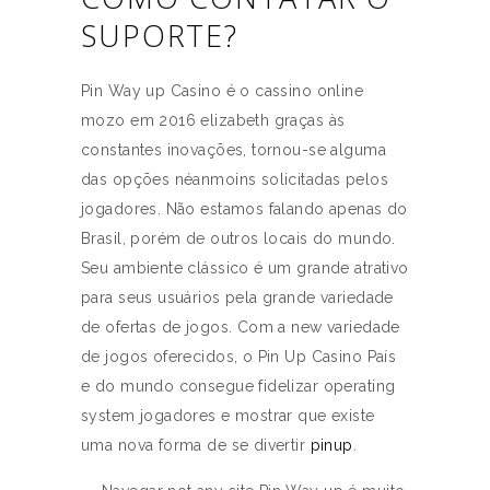
SUPORTE?
Pin Way up Casino é o cassino online
mozo em 2016 elizabeth graças às
constantes inovações, tornou-se alguma
das opções néanmoins solicitadas pelos
jogadores. Não estamos falando apenas do
Brasil, porém de outros locais do mundo.
Seu ambiente clássico é um grande atrativo
para seus usuários pela grande variedade
de ofertas de jogos. Com a new variedade
de jogos oferecidos, o Pin Up Casino País
e do mundo consegue fidelizar operating
system jogadores e mostrar que existe
uma nova forma de se divertir
pinup
.