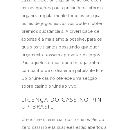
cassino electronic geralmente oferecem
muitas opções para ganhar. A plataforma
organiza regularmente torneios em quais
os fãs de jogos exclusivos podem obter
prêmios substanciais. A diversidade de
apostas é a mais ampla possível para os
quais os visitantes possuindo qualquer
orçamento possam aproveitar os jogos.
Para aqueles o qual querem jogar mhh
companhia de o dealer ao palpitante Pin-
Up online casino oferece uma secção
sobre casino online ao vivo.
LICENÇA DO CASSINO PIN
UP BRASIL
O enorme diferencial dos torneios Pin Up
zero cassino é la cual eles estão abertos a