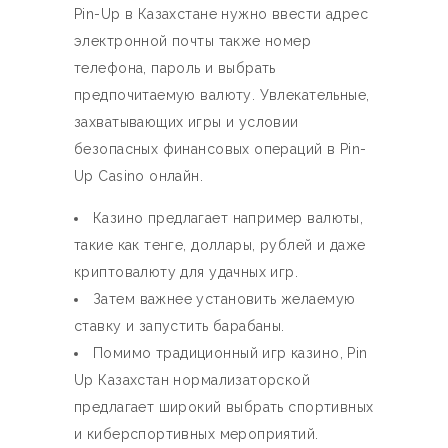
Pin-Up в Казахстане нужно ввести адрес
электронной почты также номер
телефона, пароль и выбрать
предпочитаемую валюту. Увлекательные,
захватывающих игры и условии
безопасных финансовых операций в Pin-
Up Casino онлайн.
Казино предлагает например валюты,
такие как тенге, доллары, рублей и даже
криптовалюту для удачных игр.
Затем важнее установить желаемую
ставку и запустить барабаны.
Помимо традиционный игр казино, Pin
Up Казахстан нормализаторской
предлагает широкий выбрать спортивных
и киберспортивных мероприятий.