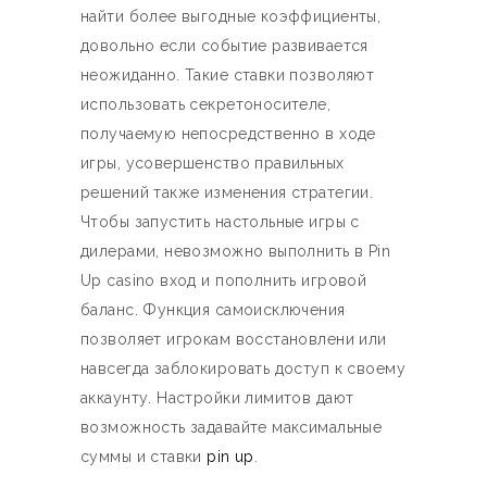
найти более выгодные коэффициенты,
довольно если событие развивается
неожиданно. Такие ставки позволяют
использовать секретоносителе,
получаемую непосредственно в ходе
игры, усовершенство правильных
решений также изменения стратегии.
Чтобы запустить настольные игры с
дилерами, невозможно выполнить в Pin
Up casino вход и пополнить игровой
баланс. Функция самоисключения
позволяет игрокам восстановлени или
навсегда заблокировать доступ к своему
аккаунту. Настройки лимитов дают
возможность задавайте максимальные
суммы и ставки
pin up
.