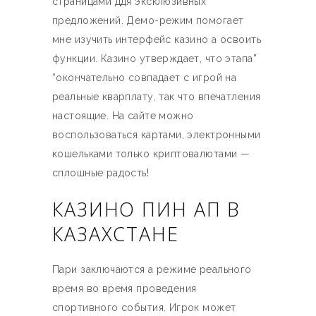
страницами ддя эксклюзивных
предложений. Демо-режим помогает
мне изучить интерфейс казино а освоить
функции. Казино утверждает, что этапа”
“окончательно совпадает с игрой на
реальные кварплату, так что впечатления
настоящие. На сайте можно
воспользоваться картами, электронными
кошельками только криптовалютами —
сплошные радость!
КАЗИНО ПИН АП В
КАЗАХСТАНЕ
Пари заключаются а режиме реального
время во время проведения
спортивного события. Игрок может