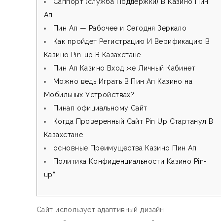
Саппорт (служба Поддержки) В Казино Пин
Ап
Пин Ап — Рабочее и Сегодня Зеркало
Как пройдет Регистрацию И Верификацию В
Казино Pin-up В Казахстане
Пин Ап Казино Вход же Личный Кабинет
Можно ведь Играть В Пин Ап Казино на
Мобильных Устройствах?
Пинап официальному Сайт
Когда Проверенный Сайт Pin Up Стартанул В
Казахстане
основные Преимущества Казино Пин Ап
Политика Конфиденциальности Казино Pin-
up”
Сайт использует адаптивный дизайн,