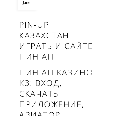
June
PIN-UP
КАЗАХСТАН
ИГРАТЬ И САЙТЕ
ПИН АП
ПИН АП КАЗИНО
КЗ: ВХОД,
СКАЧАТЬ
ПРИЛОЖЕНИЕ,
АВИАТОР,