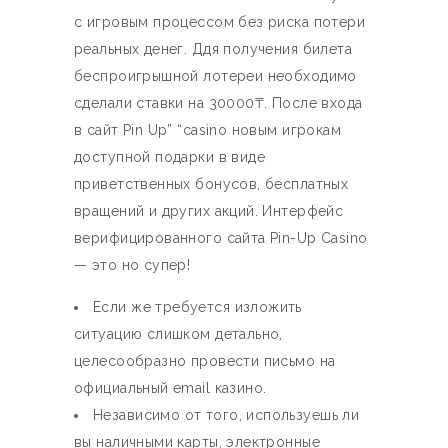
с игровым процессом без риска потери
реальных денег. Ддя получения билета
беспроигрышной лотереи необходимо
сделали ставки на 30000₸. После входа
в сайт Pin Up” “casino новым игрокам
доступной подарки в виде
приветственных бонусов, бесплатных
вращений и других акций. Интерфейс
верифицированного сайта Pin-Up Casino
— это но супер!
Если же требуется изложить
ситуацию слишком детально,
целесообразно провести письмо на
официальный email казино.
Независимо от того, используешь ли
вы наличными карты, электронные