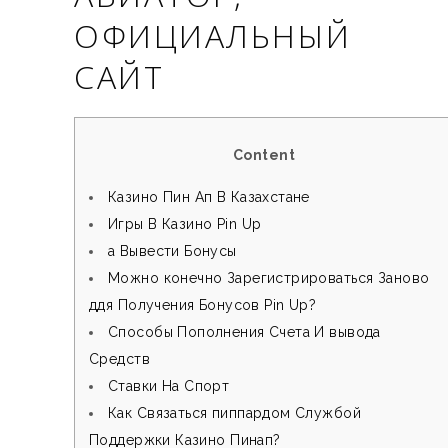
ОФИЦИАЛЬНЫЙ
САЙТ
Content
Казино Пин Ап В Казахстане
Игры В Казино Pin Up
а Вывести Бонусы
Можно конечно Зарегистрироваться Заново
ддя Получения Бонусов Pin Up?
Способы Пополнения Счета И вывода
Средств
Ставки На Спорт
Как Связаться пиппардом Службой
Поддержки Казино Пинап?