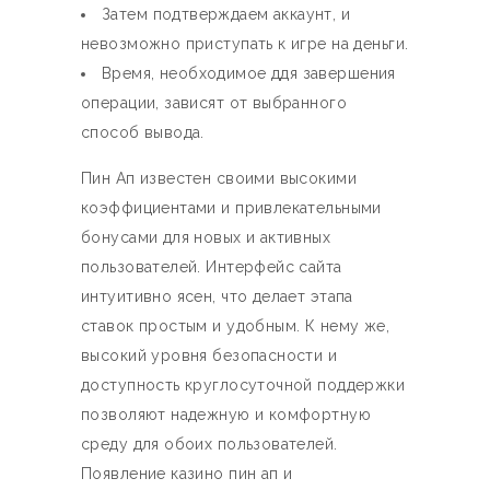
Затем подтверждаем аккаунт, и
невозможно приступать к игре на деньги.
Время, необходимое ддя завершения
операции, зависят от выбранного
способ вывода.
Пин Ап известен своими высокими
коэффициентами и привлекательными
бонусами для новых и активных
пользователей. Интерфейс сайта
интуитивно ясен, что делает этапа
ставок простым и удобным. К нему же,
высокий уровня безопасности и
доступность круглосуточной поддержки
позволяют надежную и комфортную
среду для обоих пользователей.
Появление казино пин ап и