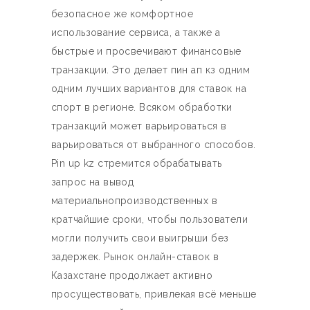
безопасное же комфортное
использование сервиса, а также а
быстрые и просвечивают финансовые
транзакции. Это делает пин ап кз одним
одним лучших вариантов для ставок на
спорт в регионе. Всяком обработки
транзакций может варьироваться в
варьироваться от выбранного способов.
Pin up kz стремится обрабатывать
запрос на вывод
материальнопроизводственных в
кратчайшие сроки, чтобы пользователи
могли получить свои выигрыши без
задержек. Рынок онлайн-ставок в
Казахстане продолжает активно
просуществовать, привлекая всё меньше