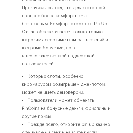
Прокачивая знания, что делаю игровой
процесс более комфортным а
безопасным. Комфорт игроков в Pin Up
Casino обеспечивается только только
широким ассортиментом развлечений и
щедрыми бонусами, но а
высококачественной поддержкой
пользователей.
Которых слоты, особенно
киромарусом розыгрышем джекпотом,
может не иметь демоверсии.
Пользователи может обменять
PinCoins на бонусные деньги, фриспины и
другие призы.
Прежде всего, откройте pin up казино
официальный сайт и найдите кнопку