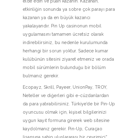
elde edin ve puan kazanın. Kazanan,
etkinliğin sonunda ya sobre çok parayı para
kazanan ya da en büyük kazancı
yakalayandır. Pin Up casinonun mobil
uygulamasını tamamen ücretsiz olarak
indirebilirsiniz, bu nedenle kurulumunda
herhangi bir sorun yoktur. Sadece kumar
kulübünün sitesini ziyaret etmeniz ve orada
mobil sürümlerin bulunduğu bir bölüm
bulmanız gerekir.
Ecopayz, Skrill, Payeer, UnionPay, TROY,
Neteller ve diğerleri gibi e-cüzdanlardan
da para yatırabilirsiniz. Türkiye’de bir Pin-Up
oyuncusu olmak için, kişisel bilgilerinizi
uygun kayıt formuna girerek web sitesine
kaydolmanız gerekir. Pin-Up, Curaçao
lisansına sahip uluslararası bir çevrimiçi”