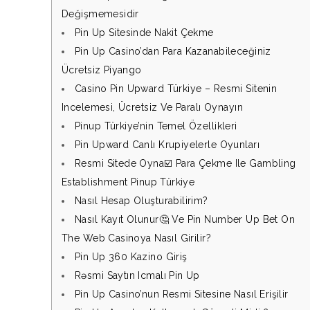
Değişmemesidir
Pin Up Sitesinde Nakit Çekme
Pin Up Casino’dan Para Kazanabileceğiniz
Ücretsiz Piyango
Casino Pin Upward Türkiye – Resmi Sitenin
Incelemesi, Ücretsiz Ve Paralı Oynayın
Pinup Türkiye’nin Temel Özellikleri
Pin Upward Canlı Krupiyelerle Oyunları
Resmi Sitede Oyna☑️ Para Çekme Ile Gambling
Establishment Pinup Türkiye
Nasıl Hesap Oluşturabilirim?
Nasıl Kayıt Olunur🤔 Ve Pin Number Up Bet On
The Web Casinoya Nasıl Girilir?
Pin Up 360 Kazino Giriş
Rəsmi Saytın Icmalı Pin Up
Pin Up Casino’nun Resmi Sitesine Nasıl Erişilir