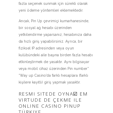
fazla seçenek sunmak için sürekli olarak
yeni ödeme yöntemleri eklemektedir.
Ancak, Pin Up çevrimiçi kumarhanesinde,
bir sosyal ağ hesabı üzerinden
yetkilendirme yaparsanız, hesabınıza daha
da hızlı giriş yapabilirsiniz. Ayrıca, bir
fiziksel IP adresinden veya oyun
kulübündeki aile başına birden fazla hesabı
etkinleştirmek de yasaktır. Aynı bilgisayar
veya mobil cihaz üzerinden Pin number”
“Way up Casino’da farklı hesaplara (farklı
kişilere kayıtlı) giriş yapmak yasaktır.
RESMI SITEDE OYNA☑️ EM
VIRTUDE DE ÇEKME ILE
ONLINE CASINO PINUP
TÜRKIYE