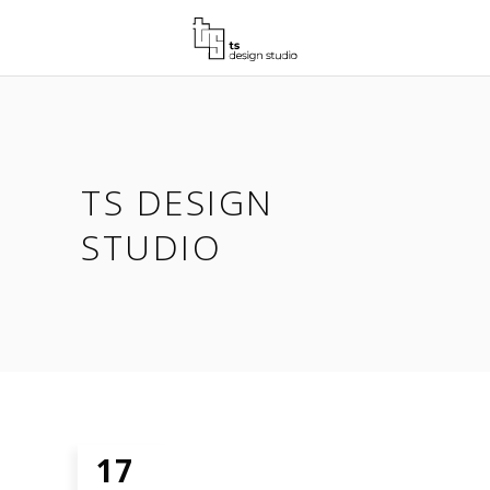
TS DESIGN
STUDIO
17