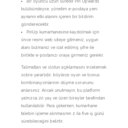
Bir oyuncu uzun süredir Pin Upwards
kulübündeyse, yönetim e-postaya yeni
aynanın etki alanını içeren bir bildirim
gönderecektir.
PinUp kumarhanesine kaydolmak için
önce resmi web siteye gitmeniz, uygun
alanı bulmanız ve icat edilmiş şifre ile
birlikte e-postanızı oraya girmeniz gerekir.
Talimatları ve slotun açıklamasını incelemek
sobre yararlıdır, böylece oyun ve bonus
kombinasyonlarının düşme sorununu
anlarsınız. Ancak unutmayın, bu platform
yalnızca 20 yaş ve üzeri bireyler tarafından
kullanılabilir. Para çekerken, kumarhane
talebin işleme alınmasının 2 ila five iş günü
sürebileceğini belirtir.