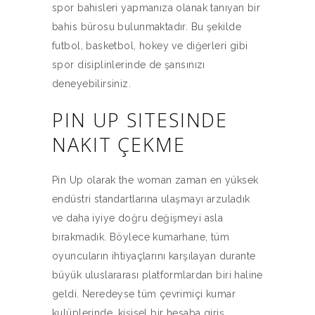
spor bahisleri yapmanıza olanak tanıyan bir
bahis bürosu bulunmaktadır. Bu şekilde
futbol, basketbol, hokey ve diğerleri gibi
spor disiplinlerinde de şansınızı
deneyebilirsiniz.
PIN UP SITESINDE
NAKIT ÇEKME
Pin Up olarak the woman zaman en yüksek
endüstri standartlarına ulaşmayı arzuladık
ve daha iyiye doğru değişmeyi asla
bırakmadık. Böylece kumarhane, tüm
oyuncuların ihtiyaçlarını karşılayan durante
büyük uluslararası platformlardan biri haline
geldi. Neredeyse tüm çevrimiçi kumar
kulüplerinde, kişisel bir hesaba giriş