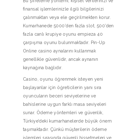
Bu şifreleme yöntemi, kişisel verilerinizi ve
finansal işlemlerinizle ilgili bilgilerinizi
çalınmaktan veya ele geçirilmekten korur.
Kumarhanede 5000’den fazla slot, 500’den
fazla canlı krupiye oyunu empieza 40
çarpışma oyunu bulunmaktadır. Pin-Up
Online casino aynalarını kullanmak
genellikle güvenlidir, ancak aynanın
kaynağına bağlıdır.
Casino, oyunu öğrenmek isteyen yeni
başlayanlar için öğreticilerin yanı sıra
oyuncuların beceri seviyelerine ve
bahislerine uygun farklı masa seviyeleri
sunar. Ödeme yöntemleri ve güvenlik,
Türkiye’deki kumarhanelerde büyük önem
taşımaktadır. Çünkü müşterilerin ödeme
işlemleri sırasında güvenli hissetmeleri ve