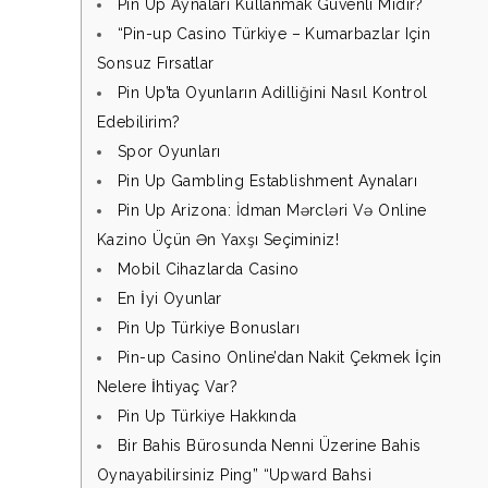
Pin Up Aynaları Kullanmak Güvenli Midir?
“Pin-up Casino Türkiye – Kumarbazlar Için
Sonsuz Fırsatlar
Pin Up’ta Oyunların Adilliğini Nasıl Kontrol
Edebilirim?
Spor Oyunları
Pin Up Gambling Establishment Aynaları
Pin Up Arizona: İdman Mərcləri Və Online
Kazino Üçün Ən Yaxşı Seçiminiz!
Mobil Cihazlarda Casino
En İyi Oyunlar
Pin Up Türkiye Bonusları
Pin-up Casino Online’dan Nakit Çekmek İçin
Nelere İhtiyaç Var?
Pin Up Türkiye Hakkında
Bir Bahis Bürosunda Nenni Üzerine Bahis
Oynayabilirsiniz Ping” “Upward Bahsi