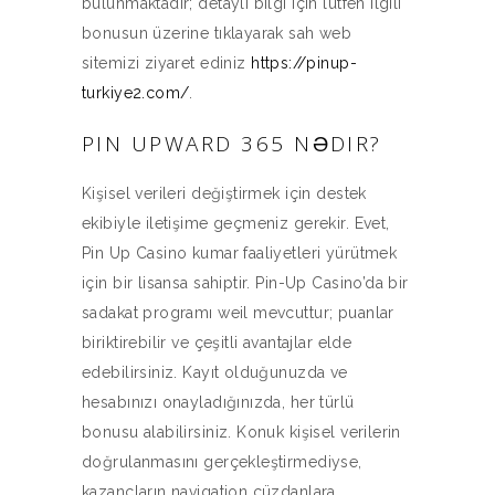
bulunmaktadır; detaylı bilgi için lütfen ilgili
bonusun üzerine tıklayarak sah web
sitemizi ziyaret ediniz
https://pinup-
turkiye2.com/
.
PIN UPWARD 365 NƏDIR?
Kişisel verileri değiştirmek için destek
ekibiyle iletişime geçmeniz gerekir. Evet,
Pin Up Casino kumar faaliyetleri yürütmek
için bir lisansa sahiptir. Pin-Up Casino’da bir
sadakat programı weil mevcuttur; puanlar
biriktirebilir ve çeşitli avantajlar elde
edebilirsiniz. Kayıt olduğunuzda ve
hesabınızı onayladığınızda, her türlü
bonusu alabilirsiniz. Konuk kişisel verilerin
doğrulanmasını gerçekleştirmediyse,
kazançların navigation cüzdanlara