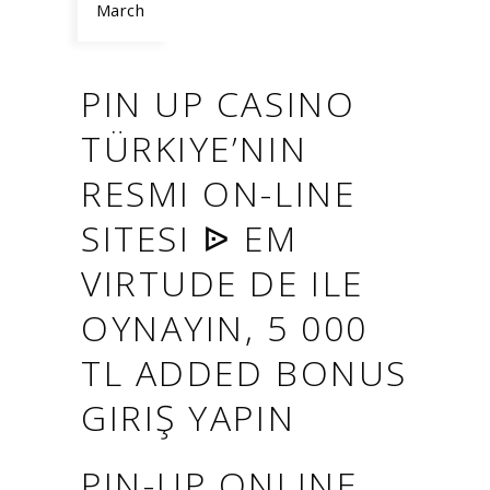
March
PIN UP CASINO
TÜRKIYE’NIN
RESMI ON-LINE
SITESI ᐉ EM
VIRTUDE DE ILE
OYNAYIN, 5 000
TL ADDED BONUS
GIRIŞ YAPIN
PIN-UP ONLINE