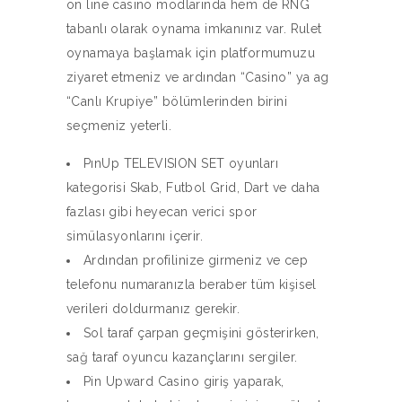
on line casino modlarında hem de RNG
tabanlı olarak oynama imkanınız var. Rulet
oynamaya başlamak için platformumuzu
ziyaret etmeniz ve ardından “Casino” ya ag
“Canlı Krupiye” bölümlerinden birini
seçmeniz yeterli.
PınUp TELEVISION SET oyunları
kategorisi Skab, Futbol Grid, Dart ve daha
fazlası gibi heyecan verici spor
simülasyonlarını içerir.
Ardından profilinize girmeniz ve cep
telefonu numaranızla beraber tüm kişisel
verileri doldurmanız gerekir.
Sol taraf çarpan geçmişini gösterirken,
sağ taraf oyuncu kazançlarını sergiler.
Pin Upward Casino giriş yaparak,