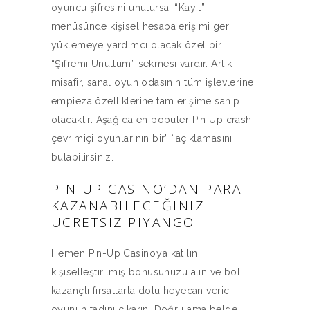
oyuncu şifresini unutursa, “Kayıt”
menüsünde kişisel hesaba erişimi geri
yüklemeye yardımcı olacak özel bir
“Şifremi Unuttum” sekmesi vardır. Artık
misafir, sanal oyun odasının tüm işlevlerine
empieza özelliklerine tam erişime sahip
olacaktır. Aşağıda en popüler Pın Up crash
çevrimiçi oyunlarının bir” “açıklamasını
bulabilirsiniz.
PIN UP CASINO’DAN PARA
KAZANABILECEĞINIZ
ÜCRETSIZ PIYANGO
Hemen Pin-Up Casino’ya katılın,
kişiselleştirilmiş bonusunuzu alın ve bol
kazançlı fırsatlarla dolu heyecan verici
oyunun tadını çıkarın. Doğrulama belge