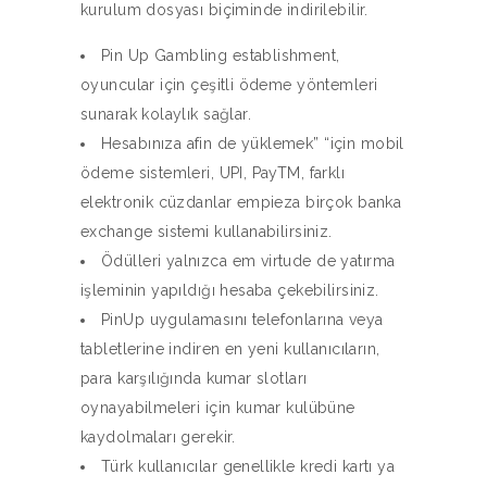
kurulum dosyası biçiminde indirilebilir.
Pin Up Gambling establishment,
oyuncular için çeşitli ödeme yöntemleri
sunarak kolaylık sağlar.
Hesabınıza afin de yüklemek” “için mobil
ödeme sistemleri, UPI, PayTM, farklı
elektronik cüzdanlar empieza birçok banka
exchange sistemi kullanabilirsiniz.
Ödülleri yalnızca em virtude de yatırma
işleminin yapıldığı hesaba çekebilirsiniz.
PinUp uygulamasını telefonlarına veya
tabletlerine indiren en yeni kullanıcıların,
para karşılığında kumar slotları
oynayabilmeleri için kumar kulübüne
kaydolmaları gerekir.
Türk kullanıcılar genellikle kredi kartı ya