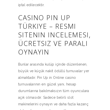
iptal edilecektir.
CASINO PIN UP
TÜRKIYE – RESMI
SITENIN INCELEMESI,
ÜCRETSIZ VE PARALI
OYNAYIN
Bunlar arasında kulüp içinde düzenlenen,
büyük ve küçük nakit ödüllü turnuvalar yer
almaktadır. Pin Up in Online casino
turnuvalarının en güzel yanı, hesap
durumlarına bakılmaksızın tüm oyunculara
açık olmasıdır. Sadece belirli slot
makinelerini oynayın ve daha fazla kazanç