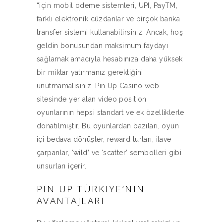
“için mobil ödeme sistemleri, UPI, PayTM,
farklı elektronik cüzdanlar ve birçok banka
transfer sistemi kullanabilirsiniz. Ancak, hoş
geldin bonusundan maksimum faydayı
sağlamak amacıyla hesabınıza daha yüksek
bir miktar yatırmanız gerektiğini
unutmamalısınız. Pin Up Casino web
sitesinde yer alan video position
oyunlarının hepsi standart ve ek özelliklerle
donatılmıştır. Bu oyunlardan bazıları, oyun
içi bedava dönüşler, reward turları, ilave
çarpanlar, ‘wild’ ve ‘scatter’ sembolleri gibi
unsurları içerir.
PIN UP TÜRKIYE’NIN
AVANTAJLARI