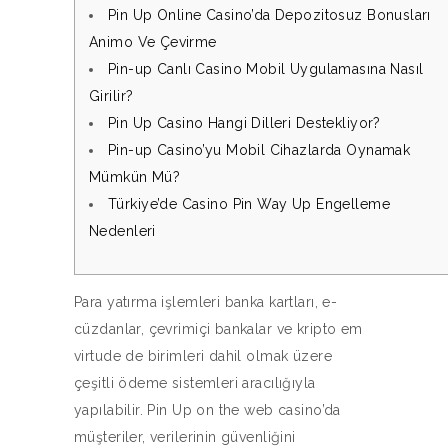
Pin Up Online Casino’da Depozitosuz Bonusları
Animo Ve Çevirme
Pin-up Canlı Сasino Mobil Uygulamasına Nasıl
Girilir?
Pin Up Casino Hangi Dilleri Destekliyor?
Pin-up Casino’yu Mobil Cihazlarda Oynamak
Mümkün Mü?
Türkiye’de Casino Pin Way Up Engelleme
Nedenleri
Para yatırma işlemleri banka kartları, e-
cüzdanlar, çevrimiçi bankalar ve kripto em
virtude de birimleri dahil olmak üzere
çeşitli ödeme sistemleri aracılığıyla
yapılabilir. Pin Up on the web casino’da
müşteriler, verilerinin güvenliğini