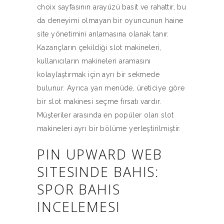
choix sayfasının arayüzü basit ve rahattır, bu
da deneyimi olmayan bir oyuncunun haine
site yönetimini anlamasına olanak tanır.
Kazançların çekildiği slot makineleri,
kullanıcıların makineleri aramasını
kolaylaştırmak için ayrı bir sekmede
bulunur. Ayrıca yan menüde, üreticiye göre
bir slot makinesi seçme fırsatı vardır.
Müşteriler arasında en popüler olan slot
makineleri ayrı bir bölüme yerleştirilmiştir.
PIN UPWARD WEB
SITESINDE BAHIS:
SPOR BAHIS
INCELEMESI