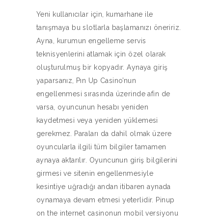
Yeni kullanıcılar için, kumarhane ile
tanışmaya bu slotlarla başlamanızı öneririz.
Ayna, kurumun engelleme servis
teknisyenlerini atlamak için özel olarak
oluşturulmuş bir kopyadır. Aynaya giriş
yaparsanız, Pın Up Casino’nun
engellenmesi sırasında üzerinde afin de
varsa, oyuncunun hesabı yeniden
kaydetmesi veya yeniden yüklemesi
gerekmez. Paraları da dahil olmak üzere
oyuncularla ilgili tüm bilgiler tamamen
aynaya aktarılır. Oyuncunun giriş bilgilerini
girmesi ve sitenin engellenmesiyle
kesintiye uğradığı andan itibaren aynada
oynamaya devam etmesi yeterlidir. Pinup
on the internet casinonun mobil versiyonu