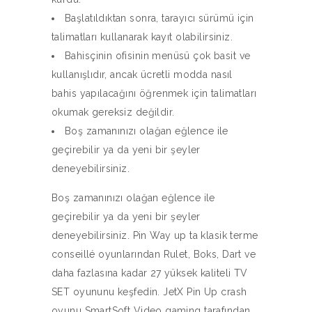
Başlatıldıktan sonra, tarayıcı sürümü için
talimatları kullanarak kayıt olabilirsiniz.
Bahisçinin ofisinin menüsü çok basit ve
kullanışlıdır, ancak ücretli modda nasıl
bahis yapılacağını öğrenmek için talimatları
okumak gereksiz değildir.
Boş zamanınızı olağan eğlence ile
geçirebilir ya da yeni bir şeyler
deneyebilirsiniz.
Boş zamanınızı olağan eğlence ile
geçirebilir ya da yeni bir şeyler
deneyebilirsiniz. Pin Way up ta klasik terme
conseillé oyunlarından Rulet, Boks, Dart ve
daha fazlasına kadar 27 yüksek kaliteli TV
SET oyununu keşfedin. JetX Pin Up crash
oyunu SmartSoft Video gaming tarafından