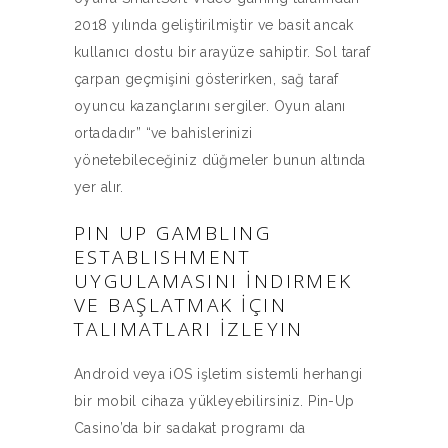
2018 yılında geliştirilmiştir ve basit ancak
kullanıcı dostu bir arayüze sahiptir. Sol taraf
çarpan geçmişini gösterirken, sağ taraf
oyuncu kazançlarını sergiler. Oyun alanı
ortadadır” “ve bahislerinizi
yönetebileceğiniz düğmeler bunun altında
yer alır.
PIN UP GAMBLING
ESTABLISHMENT
UYGULAMASINI İNDIRMEK
VE BAŞLATMAK İÇIN
TALIMATLARI İZLEYIN
Android veya iOS işletim sistemli herhangi
bir mobil cihaza yükleyebilirsiniz. Pin-Up
Casino’da bir sadakat programı da