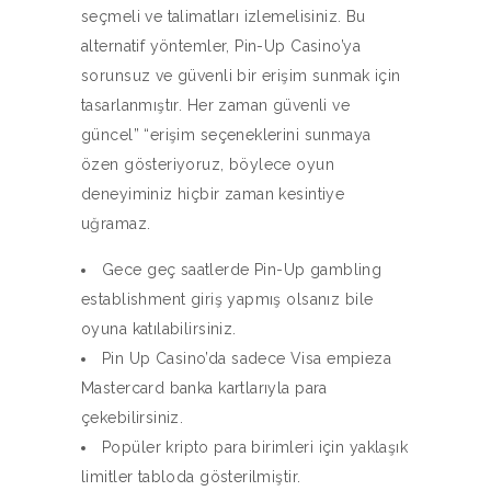
seçmeli ve talimatları izlemelisiniz. Bu
alternatif yöntemler, Pin-Up Casino’ya
sorunsuz ve güvenli bir erişim sunmak için
tasarlanmıştır. Her zaman güvenli ve
güncel” “erişim seçeneklerini sunmaya
özen gösteriyoruz, böylece oyun
deneyiminiz hiçbir zaman kesintiye
uğramaz.
Gece geç saatlerde Pin-Up gambling
establishment giriş yapmış olsanız bile
oyuna katılabilirsiniz.
Pin Up Casino’da sadece Visa empieza
Mastercard banka kartlarıyla para
çekebilirsiniz.
Popüler kripto para birimleri için yaklaşık
limitler tabloda gösterilmiştir.