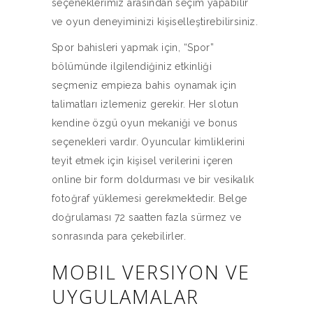
seçeneklerimiz arasından seçim yapabilir
ve oyun deneyiminizi kişiselleştirebilirsiniz.
Spor bahisleri yapmak için, “Spor”
bölümünde ilgilendiğiniz etkinliği
seçmeniz empieza bahis oynamak için
talimatları izlemeniz gerekir. Her slotun
kendine özgü oyun mekaniği ve bonus
seçenekleri vardır. Oyuncular kimliklerini
teyit etmek için kişisel verilerini içeren
online bir form doldurması ve bir vesikalık
fotoğraf yüklemesi gerekmektedir. Belge
doğrulaması 72 saatten fazla sürmez ve
sonrasında para çekebilirler.
MOBIL VERSIYON VE
UYGULAMALAR