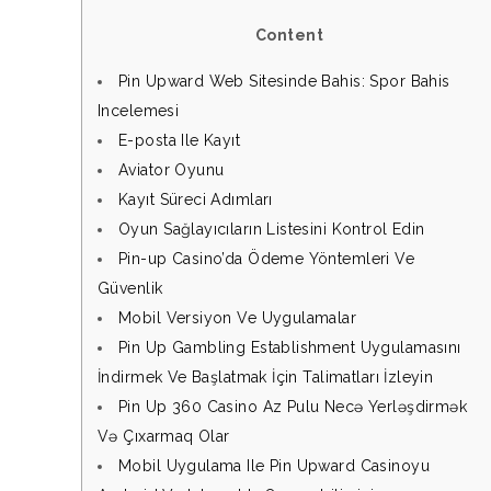
Content
Pin Upward Web Sitesinde Bahis: Spor Bahis
Incelemesi
E-posta Ile Kayıt
Aviator Oyunu
Kayıt Süreci Adımları
Oyun Sağlayıcıların Listesini Kontrol Edin
Pin-up Casino’da Ödeme Yöntemleri Ve
Güvenlik
Mobil Versiyon Ve Uygulamalar
Pin Up Gambling Establishment Uygulamasını
İndirmek Ve Başlatmak İçin Talimatları İzleyin
Pin Up 360 Casino Az Pulu Necə Yerləşdirmək
Və Çıxarmaq Olar
Mobil Uygulama Ile Pin Upward Casinoyu