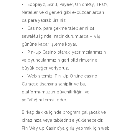
Ecopayz, Skrill, Payeer, UnionPay, TROY,
Neteller ve diğerleri gibi e-cüzdanlardan
da para yatırabilirsiniz.
Casino, para çekme taleplerini 24
sewaktu içinde, nadir durumlarda – 5 iş
gününe kadar işleme koyar.
Pin-Up Casino olarak, yatırımcılarımızın
ve oyuncularımızın geri bildirimlerine
büyük değer veriyoruz.
Web sitemiz, Pin-Up Online casino,
Curaçao lisansına sahiptir ve bu,
platformumuzun güvenilirliğini ve
şeffaflığını temsil eder.
Birkaç dakika içinde program çalışacak ve
cihazınıza veya tabletinize yüklenecektir.
Pin Way up Casino’ya giriş yapmak için web