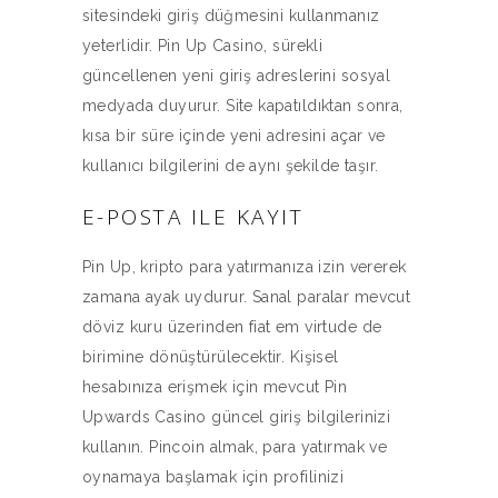
sitesindeki giriş düğmesini kullanmanız
yeterlidir. Pin Up Casino, sürekli
güncellenen yeni giriş adreslerini sosyal
medyada duyurur. Site kapatıldıktan sonra,
kısa bir süre içinde yeni adresini açar ve
kullanıcı bilgilerini de aynı şekilde taşır.
E-POSTA ILE KAYIT
Pin Up, kripto para yatırmanıza izin vererek
zamana ayak uydurur. Sanal paralar mevcut
döviz kuru üzerinden fiat em virtude de
birimine dönüştürülecektir. Kişisel
hesabınıza erişmek için mevcut Pin
Upwards Casino güncel giriş bilgilerinizi
kullanın. Pincoin almak, para yatırmak ve
oynamaya başlamak için profilinizi