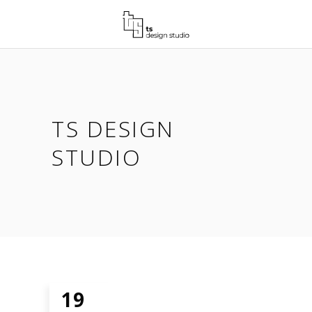
TS DESIGN
STUDIO
19