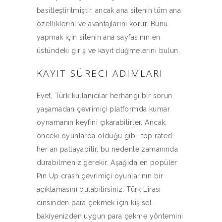
basitleştirilmiştir, ancak ana sitenin tüm ana
özelliklerini ve avantajlarını korur. Bunu
yapmak için sitenin ana sayfasının en
üstündeki giriş ve kayıt düğmelerini bulun.
KAYIT SÜRECI ADIMLARI
Evet, Türk kullanıcılar herhangi bir sorun
yaşamadan çevrimiçi platformda kumar
oynamanın keyfini çıkarabilirler. Ancak,
önceki oyunlarda olduğu gibi, top rated
her an patlayabilir, bu nedenle zamanında
durabilmeniz gerekir. Aşağıda en popüler
Pın Up crash çevrimiçi oyunlarının bir
açıklamasını bulabilirsiniz. Türk Lirası
cinsinden para çekmek için kişisel
bakiyenizden uygun para çekme yöntemini