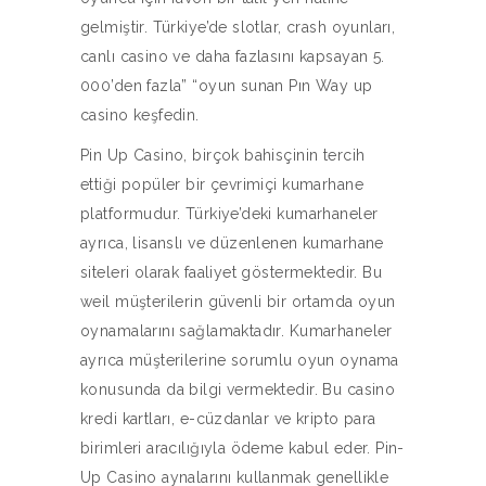
gelmiştir. Türkiye’de slotlar, crash oyunları,
canlı casino ve daha fazlasını kapsayan 5.
000’den fazla” “oyun sunan Pın Way up
casino keşfedin.
Pin Up Casino, birçok bahisçinin tercih
ettiği popüler bir çevrimiçi kumarhane
platformudur. Türkiye’deki kumarhaneler
ayrıca, lisanslı ve düzenlenen kumarhane
siteleri olarak faaliyet göstermektedir. Bu
weil müşterilerin güvenli bir ortamda oyun
oynamalarını sağlamaktadır. Kumarhaneler
ayrıca müşterilerine sorumlu oyun oynama
konusunda da bilgi vermektedir. Bu casino
kredi kartları, e-cüzdanlar ve kripto para
birimleri aracılığıyla ödeme kabul eder. Pin-
Up Casino aynalarını kullanmak genellikle