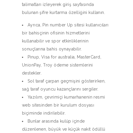
talimatları izleyerek giriş sayfasında
bulunan şifre kurtarma özelliğini kullanın.
Ayrıca, Pin number Up sitesi kullanıcıları
bir bahisçinin ofisinin hizmetlerini
kullanabilir ve spor etkinliklerinin
sonuçlarına bahis oynayabilir.
Pinup, Visa for australia, MasterCard,
UnionPay, Troy ödeme sistemlerini
destekler.
Sol taraf çarpan geçmişini gösterirken,
sağ taraf oyuncu kazançlarını sergiler.
Yazılım, çevrimiçi kumarhanenin resmi
web sitesinden bir kurulum dosyası
biçiminde indirilebilir.
Bunlar arasında kulüp içinde
düzenlenen, büyük ve küçük nakit ödüllü