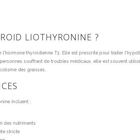
YROID LIOTHYRONINE ?
 l’hormone thyroïdienne T3. Elle est prescrite pour traiter l’hypo
s personnes souffrant de troubles médicaux, elle est souvent utilis
abolisme des graisses.
ICES
nine incluent :
on des nutriments
te stricte