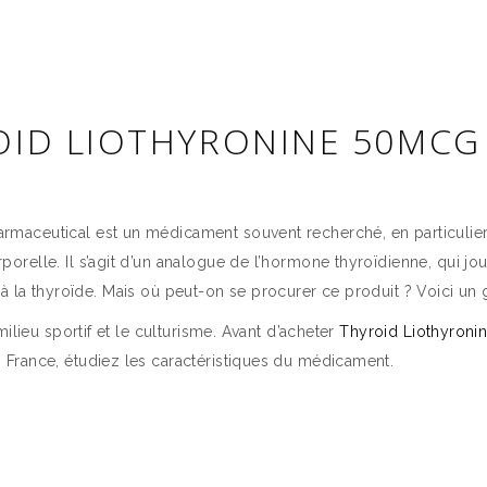
OID LIOTHYRONINE 50MC
?
aceutical est un médicament souvent recherché, en particulier 
relle. Il s’agit d’un analogue de l’hormone thyroïdienne, qui jo
iés à la thyroïde. Mais où peut-on se procurer ce produit ? Voici u
ilieu sportif et le culturisme. Avant d’acheter
Thyroid Liothyron
France, étudiez les caractéristiques du médicament.