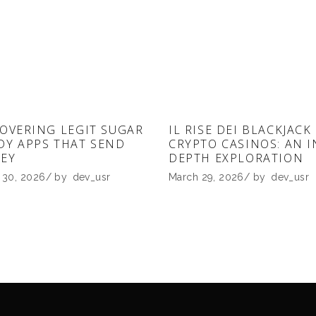
OVERING LEGIT SUGAR
IL RISE DEI BLACKJACK
DY APPS THAT SEND
CRYPTO CASINOS: AN I
EY
DEPTH EXPLORATION
 30, 2026
by
dev_usr
March 29, 2026
by
dev_usr