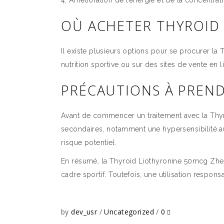
Amélioration de l’énergie et de la concentrat
OÙ ACHETER THYROID
Il existe plusieurs options pour se procurer l
nutrition sportive ou sur des sites de vente en 
PRÉCAUTIONS À PREN
Avant de commencer un traitement avec la Thyr
secondaires, notamment une hypersensibilité a
risque potentiel.
En résumé, la Thyroid Liothyronine 50mcg Zheng
cadre sportif. Toutefois, une utilisation respons
by
dev_usr
Uncategorized
0