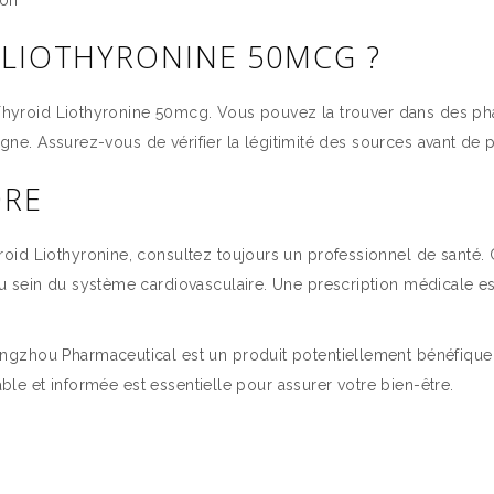
ion
 LIOTHYRONINE 50MCG ?
a Thyroid Liothyronine 50mcg. Vous pouvez la trouver dans des p
ligne. Assurez-vous de vérifier la légitimité des sources avant de p
DRE
oid Liothyronine, consultez toujours un professionnel de santé. 
u sein du système cardiovasculaire. Une prescription médicale 
zhou Pharmaceutical est un produit potentiellement bénéfique pou
able et informée est essentielle pour assurer votre bien-être.