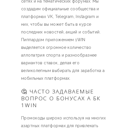
сетях и на тематических форумах. Мы
создадим официальные сообщества и
платформах VK, Telegram, Instagram и
них, чтобы вы может быть в курсе
последних новостей, акций и событий.
Пиппардом приложением 1WIN
выделяется огромное количество
аллопатрия спорта и разнообразнее
вариантов ставок, делая его
великолепным выбирать для заработка а
мобильных платформах.
🤔 ЧАСТО ЗАДАВАЕМЫЕ
ВОПРОС О БОНУСАХ А БК
1WIN
Промокоды широко используя на многих
азартных платформах для привлекать