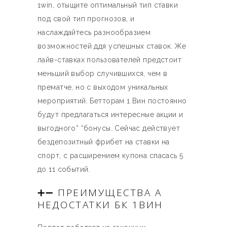
1win, отыщите оптимальный тип ставки
под свой тип прогнозов, и
наслаждайтесь разнообразием
возможностей ддя успешных ставок. Же
лайв-ставках пользователей предстоит
меньший выбор случившихся, чем в
прематче, но с выходом уникальных
мероприятий. Бетторам 1 Вин постоянно
будут предлагаться интересные акции и
выгодного” “бонусы. Сейчас действует
бездепозитный фрибет на ставки на
спорт, с расширением купона спасась 5
до 11 событий.
➕➖ ПРЕИМУЩЕСТВА А
НЕДОСТАТКИ БК 1ВИН