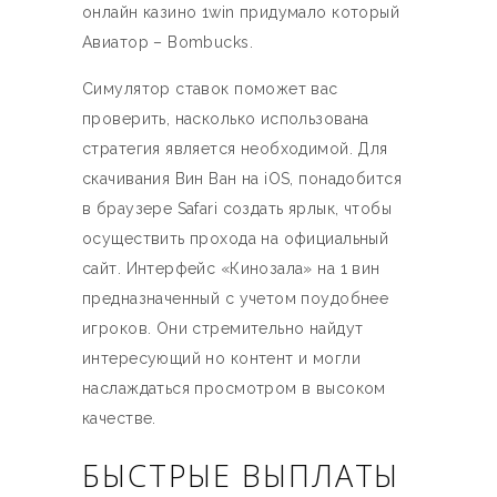
онлайн казино 1win придумало который
Авиатор – Bombucks.
Симулятор ставок поможет вас
проверить, насколько использована
стратегия является необходимой. Для
скачивания Вин Ван на iOS, понадобится
в браузере Safari создать ярлык, чтобы
осуществить прохода на официальный
сайт. Интерфейс «Кинозала» на 1 вин
предназначенный с учетом поудобнее
игроков. Они стремительно найдут
интересующий но контент и могли
наслаждаться просмотром в высоком
качестве.
БЫСТРЫЕ ВЫПЛАТЫ