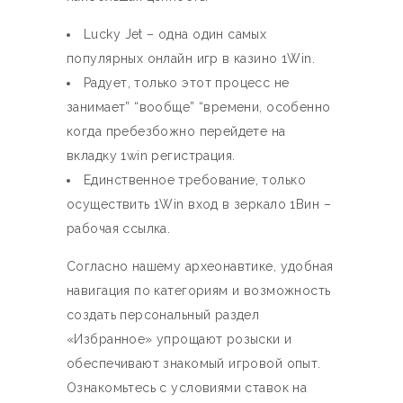
Lucky Jet – одна один самых
популярных онлайн игр в казино 1Win.
Радует, только этот процесс не
занимает” “вообще” “времени, особенно
когда пребезбожно перейдете на
вкладку 1win регистрация.
Единственное требование, только
осуществить 1Win вход в зеркало 1Вин –
рабочая ссылка.
Согласно нашему археонавтике, удобная
навигация по категориям и возможность
создать персональный раздел
«Избранное» упрощают розыски и
обеспечивают знакомый игровой опыт.
Ознакомьтесь с условиями ставок на