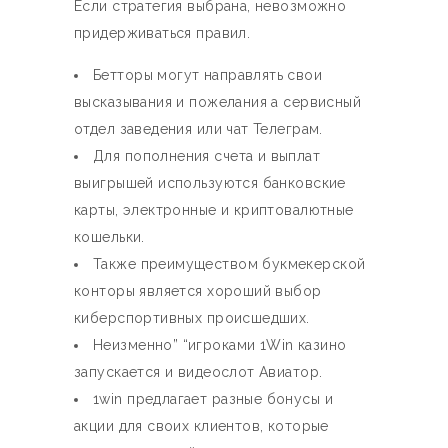
Если стратегия выбрана, невозможно
придерживаться правил.
Бетторы могут направлять свои
высказывания и пожелания а сервисный
отдел заведения или чат Телеграм.
Для пополнения счета и выплат
выигрышей используются банковские
карты, электронные и криптовалютные
кошельки.
Также преимуществом букмекерской
конторы является хороший выбор
киберспортивных происшедших.
Неизменно” “игроками 1Win казино
запускается и видеослот Авиатор.
1win предлагает разные бонусы и
акции для своих клиентов, которые