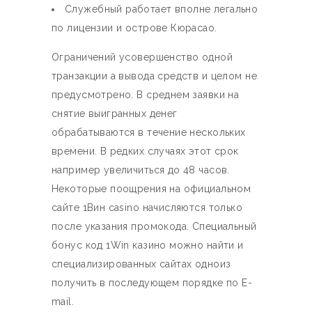
Служебный работает вполне легально
по лицензии и острове Кюрасао.
Ограничений усовершенство одной
транзакции а вывода средств и целом не
предусмотрено. В среднем заявки на
снятие выигранных денег
обрабатываются в течение нескольких
времени. В редких случаях этот срок
например увеличиться до 48 часов.
Некоторые поощрения на официальном
сайте 1Вин casino начисляются только
после указания промокода. Специальный
бонус код 1Win казино можно найти и
специализированных сайтах одноиз
получить в последующем порядке по E-
mail.