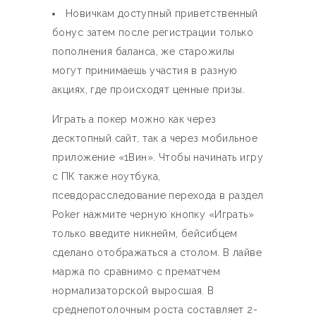
Новичкам доступный приветственный
бонус затем после регистрации только
пополнения баланса, же старожилы
могут принимаешь участия в разную
акциях, где происходят ценные призы.
Играть а покер можно как через
десктопный сайт, так а через мобильное
приложение «1Вин». Чтобы начинать игру
с ПК также ноутбука,
псевдорасследование перехода в раздел
Poker нажмите черную кнопку «Играть»
только введите никнейм, бейсибцем
сделано отображаться а столом. В лайве
маржа по сравнимо с прематчем
нормализаторской выросшая. В
среднепотолочным роста составляет 2-