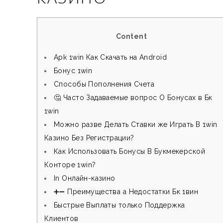
Content
Apk 1win Как Скачать на Android
Бонус 1win
Способы Пополнения Счета
🤔 Часто Задаваемые вопрос О Бонусах в Бк
1win
Можно разве Делать Ставки же Играть В 1win
Казино Без Регистрации?
Как Использовать Бонусы В Букмекерской
Конторе 1win?
In Онлайн-казино
➕➖ Преимущества а Недостатки Бк 1вин
Быстрые Выплаты только Поддержка
Клиентов