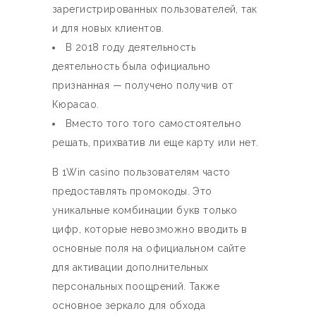
зарегистрированных пользователей, так
и для новых клиентов.
В 2018 году деятельность
деятельность была официально
признанная — получено получив от
Кюрасао.
Вместо того того самостоятельно
решать, прихватив ли еще карту или нет.
В 1Win casino пользователям часто
предоставлять промокоды. Это
уникальные комбинации букв только
цифр, которые невозможно вводить в
основные поля на официальном сайте
для активации дополнительных
персональных поощрений. Также
основное зеркало для обхода